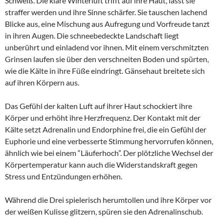
Schweiß. Die klare Winterluft trifft auf ihre Haut, lässt sie
straffer werden und ihre Sinne schärfer. Sie tauschen lachend
Blicke aus, eine Mischung aus Aufregung und Vorfreude tanzt
in ihren Augen. Die schneebedeckte Landschaft liegt
unberührt und einladend vor ihnen. Mit einem verschmitzten
Grinsen laufen sie über den verschneiten Boden und spürten,
wie die Kälte in ihre Füße eindringt. Gänsehaut breitete sich
auf ihren Körpern aus.
Das Gefühl der kalten Luft auf ihrer Haut schockiert ihre
Körper und erhöht ihre Herzfrequenz. Der Kontakt mit der
Kälte setzt Adrenalin und Endorphine frei, die ein Gefühl der
Euphorie und eine verbesserte Stimmung hervorrufen können,
ähnlich wie bei einem “Läuferhoch”. Der plötzliche Wechsel der
Körpertemperatur kann auch die Widerstandskraft gegen
Stress und Entzündungen erhöhen.
Während die Drei spielerisch herumtollen und ihre Körper vor
der weißen Kulisse glitzern, spüren sie den Adrenalinschub.