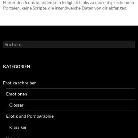
Hinter den Icons befinden sich lediglich Links zu den entsprechenden
Portalen, keine Scripte, die irgendwelche Daten von dir abfangen.
Suchen
nach:
KATEGORIEN
Erotika schreiben
Emotionen
Glossar
Erotik und Pornographie
Klassiker