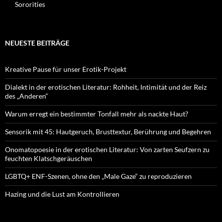
Sororities
NEUESTE BEITRÄGE
Kreative Pause für unser Erotik-Projekt
Dialekt in der erotischen Literatur: Rohheit, Intimität und der Reiz
des „Anderen“
Warum erregt ein bestimmter Tonfall mehr als nackte Haut?
Sensorik mit 45: Hautgeruch, Brusttextur, Berührung und Begehren
Onomatopoesie in der erotischen Literatur: Von zarten Seufzern zu
feuchten Klatschgeräuschen
LGBTQ+ ENF-Szenen, ohne den „Male Gaze“ zu reproduzieren
Hazing und die Lust am Kontrollieren