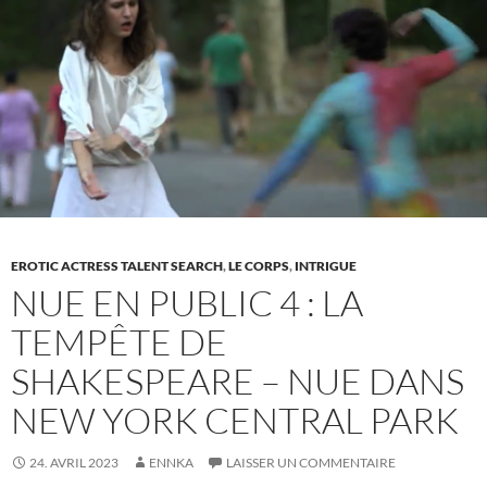
les
idéaux
corporels
de
la
société
EROTIC ACTRESS TALENT SEARCH
,
LE CORPS
,
INTRIGUE
NUE EN PUBLIC 4 : LA
TEMPÊTE DE
SHAKESPEARE – NUE DANS
NEW YORK CENTRAL PARK
24. AVRIL 2023
ENNKA
LAISSER UN COMMENTAIRE