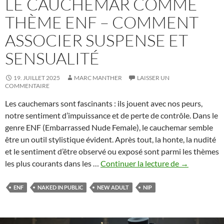
LE CAUCHEMAR COMME
THÈME ENF – COMMENT
ASSOCIER SUSPENSE ET
SENSUALITÉ
19. JUILLET 2025
MARC MANTHER
LAISSER UN
COMMENTAIRE
Les cauchemars sont fascinants : ils jouent avec nos peurs,
notre sentiment d’impuissance et de perte de contrôle. Dans le
genre ENF (Embarrassed Nude Female), le cauchemar semble
être un outil stylistique évident. Après tout, la honte, la nudité
et le sentiment d’être observé ou exposé sont parmi les thèmes
Le
les plus courants dans les …
Continuer la lecture de
→
cauchemar
comme
ENF
NAKED IN PUBLIC
NEW ADULT
NIP
thème
ENF
–