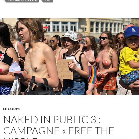
in
Public”
(nu
en
public)
LE CORPS
NAKED IN PUBLIC 3 :
CAMPAGNE « FREE THE