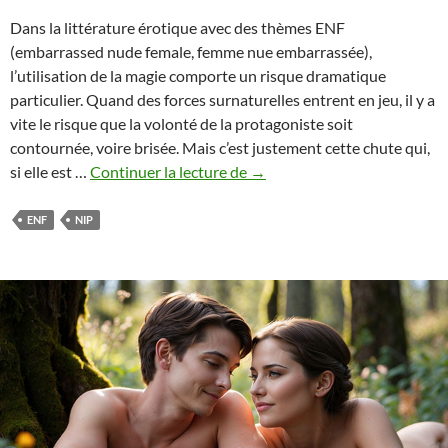
Dans la littérature érotique avec des thèmes ENF
(embarrassed nude female, femme nue embarrassée),
l’utilisation de la magie comporte un risque dramatique
particulier. Quand des forces surnaturelles entrent en jeu, il y a
vite le risque que la volonté de la protagoniste soit
contournée, voire brisée. Mais c’est justement cette chute qui,
La
si elle est …
Continuer la lecture de
→
magie
dans
ENF
NIP
l’ENF
–
Quand
la
magie
mène
à
la
nudité