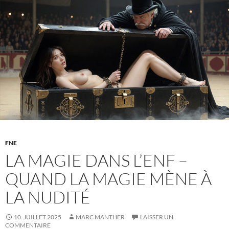
Comment
associer
suspense
et
sensualité
FNE
LA MAGIE DANS L’ENF –
QUAND LA MAGIE MÈNE À
LA NUDITÉ
10. JUILLET 2025
MARC MANTHER
LAISSER UN
COMMENTAIRE