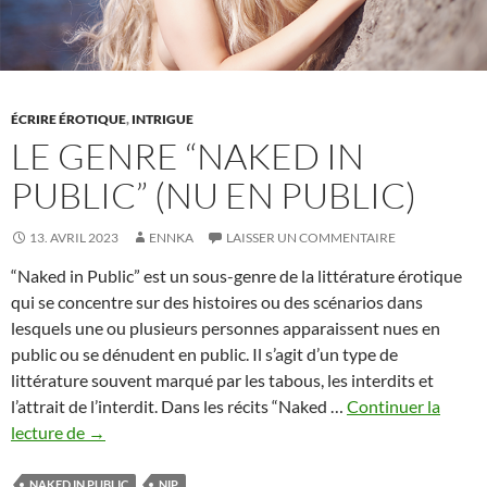
YORK
CENTRAL
PARK
ÉCRIRE ÉROTIQUE
,
INTRIGUE
LE GENRE “NAKED IN
PUBLIC” (NU EN PUBLIC)
13. AVRIL 2023
ENNKA
LAISSER UN COMMENTAIRE
“Naked in Public” est un sous-genre de la littérature érotique
qui se concentre sur des histoires ou des scénarios dans
lesquels une ou plusieurs personnes apparaissent nues en
public ou se dénudent en public. Il s’agit d’un type de
littérature souvent marqué par les tabous, les interdits et
l’attrait de l’interdit. Dans les récits “Naked …
Continuer la
Le
lecture de
→
genre
“Naked
NAKED IN PUBLIC
NIP