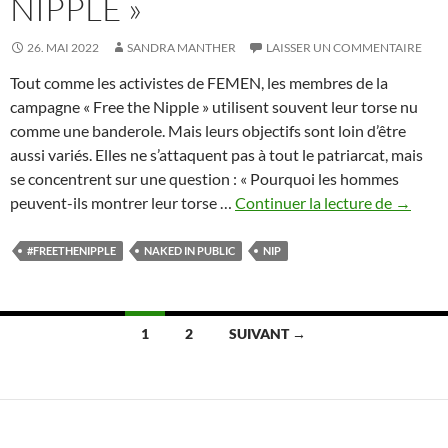
NIPPLE »
26. MAI 2022
SANDRA MANTHER
LAISSER UN COMMENTAIRE
Tout comme les activistes de FEMEN, les membres de la
campagne « Free the Nipple » utilisent souvent leur torse nu
comme une banderole. Mais leurs objectifs sont loin d’être
aussi variés. Elles ne s’attaquent pas à tout le patriarcat, mais
se concentrent sur une question : « Pourquoi les hommes
NAKE
peuvent-ils montrer leur torse …
Continuer la lecture de
→
IN
PUBLI
#FREETHENIPPLE
NAKED IN PUBLIC
NIP
3
:
Campa
Navigation
1
2
SUIVANT →
«
des
Free
the
articles
Nipple
»