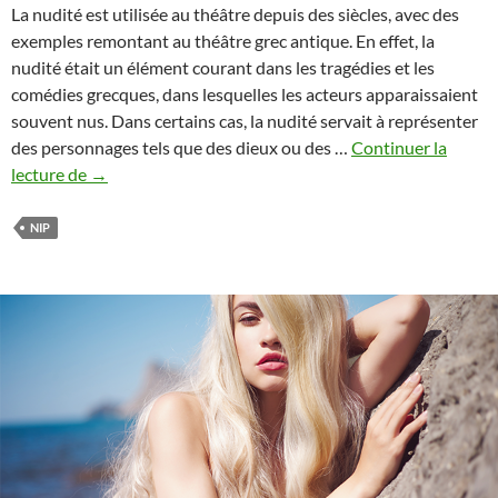
La nudité est utilisée au théâtre depuis des siècles, avec des
exemples remontant au théâtre grec antique. En effet, la
nudité était un élément courant dans les tragédies et les
comédies grecques, dans lesquelles les acteurs apparaissaient
souvent nus. Dans certains cas, la nudité servait à représenter
des personnages tels que des dieux ou des …
Continuer la
NUE
lecture de
→
EN
PUBLIC
NIP
4
:
LA
TEMPÊTE
DE
SHAKESPEARE
–
NUE
DANS
NEW