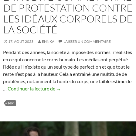
DE PROTESTATION CONTRE
LES IDÉAUX CORPORELS DE
LA SOCIÉTÉ
17. AOÛT 2023
ENNKA
LAISSER UN COMMENTAIRE
Pendant des années, la société a imposé des normes irréalistes
en ce qui concerne le corps humain. Les médias ont perpétué
l’idée qu’il n’existe qu’un seul type de perfection et que tout le
reste n’est pas à la hauteur. Cela a entraîné une multitude de
problèmes, notamment la honte du corps, une faible estime de
La
…
Continuer la lecture de
→
nudité
comme
NIP
forme
de
protestation
contre