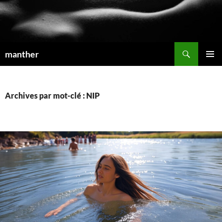
Recherche
manther
ALLER
MENU
AU
PRINCI
CONTENU
Archives par mot-clé : NIP