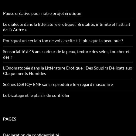
Pause créative pour notre projet érotique
Le dialecte dans la littérature érotique : Brutalité, intimité et l’attrait
de l’« Autre »
Pourquoi un certain ton de voix excite-t-il plus que la peau nue ?
Sensorialité à 45 ans : odeur de la peau, texture des seins, toucher et
désir
L’Onomatopée dans la Littérature Érotique : Des Soupirs Délicats aux
Claquements Humides
Scènes LGBTQ+ ENF sans reproduire le « regard masculin »
Le bizutage et le plaisir de contrôler
PAGES
Déclaration de confidentialité