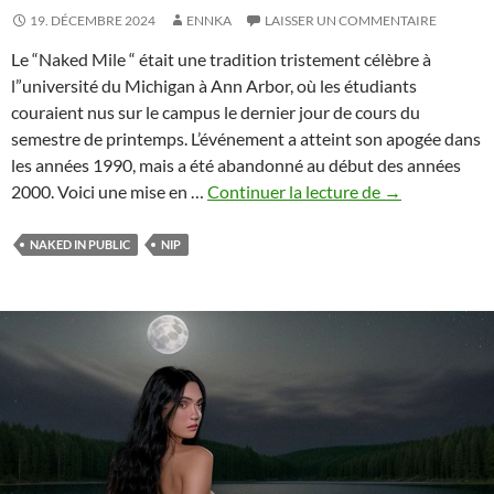
19. DÉCEMBRE 2024
ENNKA
LAISSER UN COMMENTAIRE
Le “Naked Mile “ était une tradition tristement célèbre à
l”université du Michigan à Ann Arbor, où les étudiants
couraient nus sur le campus le dernier jour de cours du
semestre de printemps. L’événement a atteint son apogée dans
les années 1990, mais a été abandonné au début des années
Naked
2000. Voici une mise en …
Continuer la lecture de
→
Mile
NAKED IN PUBLIC
NIP