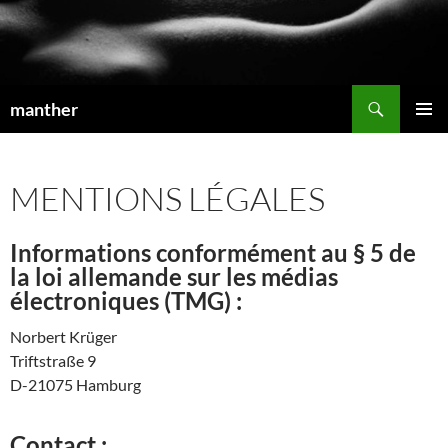
Recherche
manther
ALLER
MENU
AU
PRINCI
CONTENU
MENTIONS LÉGALES
Informations conformément au § 5 de
la loi allemande sur les médias
électroniques (TMG) :
Norbert Krüger
Triftstraße 9
D-21075 Hamburg
Contact :