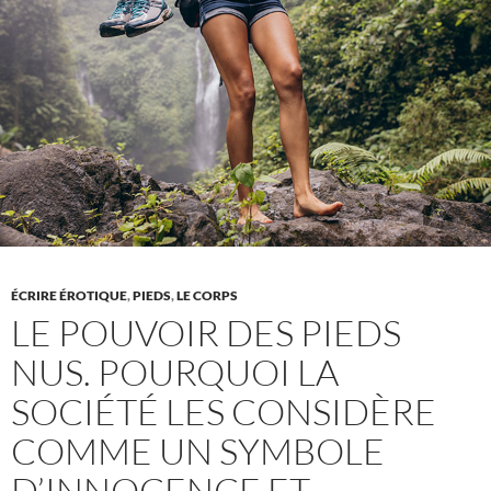
un
remède
miracle
contre
les
symptômes
menstruels
ÉCRIRE ÉROTIQUE
,
PIEDS
,
LE CORPS
LE POUVOIR DES PIEDS
NUS. POURQUOI LA
SOCIÉTÉ LES CONSIDÈRE
COMME UN SYMBOLE
D’INNOCENCE ET