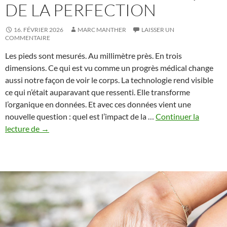
DE LA PERFECTION
16. FÉVRIER 2026
MARC MANTHER
LAISSER UN
COMMENTAIRE
Les pieds sont mesurés. Au millimètre près. En trois
dimensions. Ce qui est vu comme un progrès médical change
aussi notre façon de voir le corps. La technologie rend visible
ce qui n’était auparavant que ressenti. Elle transforme
l’organique en données. Et avec ces données vient une
nouvelle question : quel est l’impact de la …
Continuer la
Quand
lecture de
→
la
technologie
rencontre
l’érotisme
:
les
scans
3D