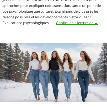
approches pour expliquer cette sensation, tant d’un point de
vue psychologique que culturel. Examinons de plus près les
raisons possibles et les développements historiques : 1.
Fétichi
Explications psychologiques Il …
Continuer la lecture de
→
des
pieds
:
pourqu
les
pieds
nus
semble
érotiqu
pour
certains
?