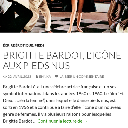
comme
un
symbol
d’innoc
et
d’absti
ÉCRIRE ÉROTIQUE
,
PIEDS
BRIGITTE BARDOT, L’ICÔNE
AUX PIEDS NUS
22. AVRIL 2023
ENNKA
LAISSER UN COMMENTAIRE
Brigitte Bardot était une célèbre actrice française et un sex-
symbol international dans les années 1950 et 1960. Le film “Et
Dieu… créa la femme”, dans lequel elle danse pieds nus, est
sorti en 1956 et a contribué à faire d’elle l’icône d’un nouveau
genre de femmes. Il y a plusieurs raisons pour lesquelles
Brigitte
Brigitte Bardot …
Continuer la lecture de
→
Bardot,