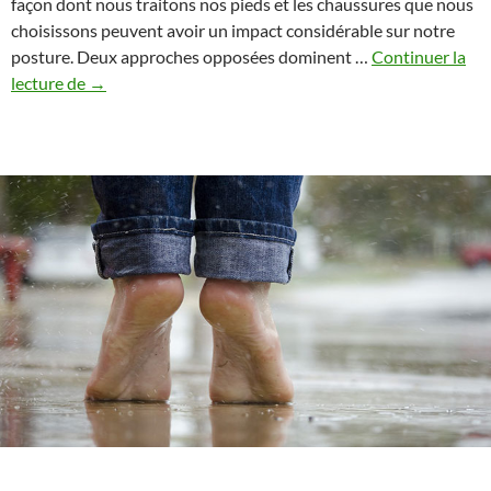
façon dont nous traitons nos pieds et les chaussures que nous
choisissons peuvent avoir un impact considérable sur notre
posture. Deux approches opposées dominent …
Continuer la
Comment
lecture de
→
les
talons
hauts
et
la
marche
pieds
nus
affectent
ta
posture