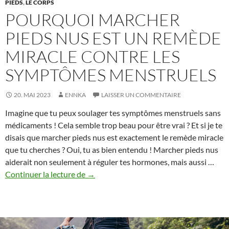
PIEDS
,
LE CORPS
POURQUOI MARCHER
PIEDS NUS EST UN REMÈDE
MIRACLE CONTRE LES
SYMPTÔMES MENSTRUELS
20. MAI 2023
ENNKA
LAISSER UN COMMENTAIRE
Imagine que tu peux soulager tes symptômes menstruels sans
médicaments ! Cela semble trop beau pour être vrai ? Et si je te
disais que marcher pieds nus est exactement le remède miracle
que tu cherches ? Oui, tu as bien entendu ! Marcher pieds nus
aiderait non seulement à réguler tes hormones, mais aussi …
Pourquoi
Continuer la lecture de
→
marcher
pieds
nus
est