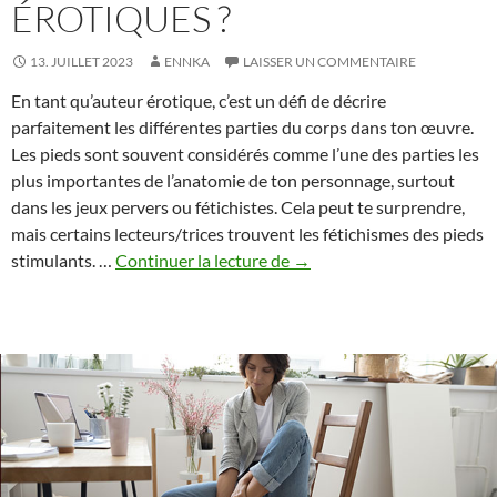
ÉROTIQUES ?
13. JUILLET 2023
ENNKA
LAISSER UN COMMENTAIRE
En tant qu’auteur érotique, c’est un défi de décrire
parfaitement les différentes parties du corps dans ton œuvre.
Les pieds sont souvent considérés comme l’une des parties les
plus importantes de l’anatomie de ton personnage, surtout
dans les jeux pervers ou fétichistes. Cela peut te surprendre,
mais certains lecteurs/trices trouvent les fétichismes des pieds
Comment
stimulants. …
Continuer la lecture de
→
décrire
les
pieds
dans
les
textes
érotiques
?