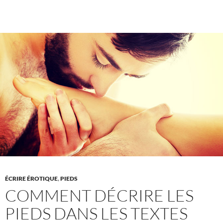
avantages
de
la
course
pieds
nus
pour
une
meilleure
posture
ÉCRIRE ÉROTIQUE
,
PIEDS
COMMENT DÉCRIRE LES
PIEDS DANS LES TEXTES