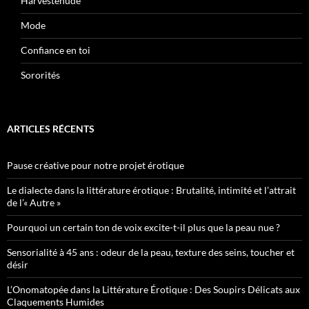
Harvestehude
Mode
Confiance en toi
Sororités
ARTICLES RÉCENTS
Pause créative pour notre projet érotique
Le dialecte dans la littérature érotique : Brutalité, intimité et l’attrait
de l’« Autre »
Pourquoi un certain ton de voix excite-t-il plus que la peau nue ?
Sensorialité à 45 ans : odeur de la peau, texture des seins, toucher et
désir
L’Onomatopée dans la Littérature Érotique : Des Soupirs Délicats aux
Claquements Humides