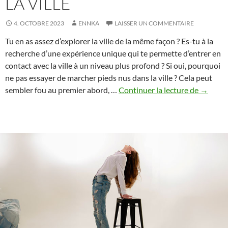
LA VILLE
4. OCTOBRE 2023
ENNKA
LAISSER UN COMMENTAIRE
Tu en as assez d’explorer la ville de la même façon ? Es-tu à la
recherche d’une expérience unique qui te permette d’entrer en
contact avec la ville à un niveau plus profond ? Si oui, pourquoi
ne pas essayer de marcher pieds nus dans la ville ? Cela peut
Explore
sembler fou au premier abord, …
Continuer la lecture de
→
la
ville
différe
:
Marche
pieds
nus
dans
la
ville