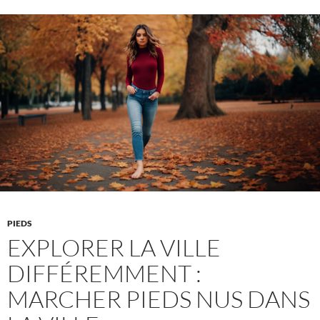
la
neige
:
Les
bienfaits
médicinaux
de
la
marche
en
hiver
PIEDS
EXPLORER LA VILLE
DIFFÉREMMENT :
MARCHER PIEDS NUS DANS