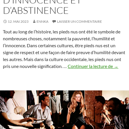
D’ABSTINENCE
12. MAI 2023
ENNKA
LAISSER UN COMMENTAIRE
Tout au long de l’histoire, les pieds nus ont été le symbole de
nombreuses choses, notamment la pauvreté, l’humilité et
l’innocence. Dans certaines cultures, être pieds nus est un
signe de respect et une façon de faire preuve d’humilité devant
les autres. Mais dans la culture occidentale, les pieds nus ont
Le
pris une nouvelle signification. …
Continuer la lecture de
→
pouvoir
des
pieds
nus.
Pourqu
la
société
les
considè