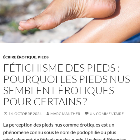
des
pieds
et
la
nouvelle
esthétique
de
ÉCRIRE ÉROTIQUE
,
PIEDS
la
FÉTICHISME DES PIEDS :
perfection
POURQUOI LES PIEDS NUS
SEMBLENT ÉROTIQUES
POUR CERTAINS ?
14. OCTOBRE 2024
MARC MANTHER
UN COMMENTAIRE
La perception des pieds nus comme érotiques est un
phénomène connu sous le nom de podophilie ou plus
généralement de fétichisme des pieds. Il existe différentes