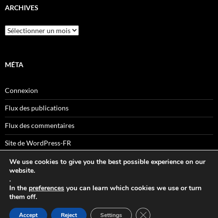
ARCHIVES
Archives
MÉTA
Connexion
Flux des publications
Flux des commentaires
Site de WordPress-FR
We use cookies to give you the best possible experience on our
website.
.
Sitemaps
In the
preferences
you can learn which cookies we use or turn
them off.
FERMER LA BANNIÈRE
Accept
Reject
Settings