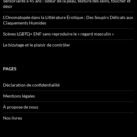
Sensorialité à 45 ans : odeur de la peau, texture des seins, toucher et
désir
L’Onomatopée dans la Littérature Érotique : Des Soupirs Délicats aux
Claquements Humides
Scènes LGBTQ+ ENF sans reproduire le « regard masculin »
Le bizutage et le plaisir de contrôler
PAGES
Déclaration de confidentialité
Mentions légales
À propose de nous
Nos livres