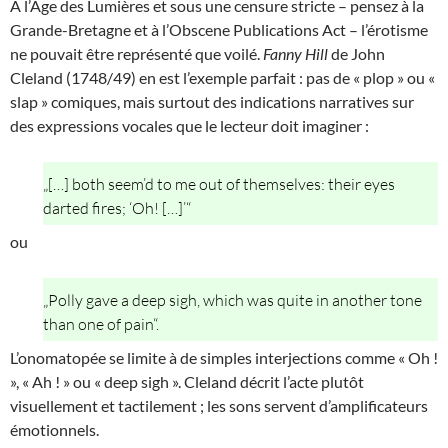
À l’Âge des Lumières et sous une censure stricte – pensez à la
Grande-Bretagne et à l’Obscene Publications Act – l’érotisme
ne pouvait être représenté que voilé.
Fanny Hill
de John
Cleland (1748/49) en est l’exemple parfait : pas de « plop » ou «
slap » comiques, mais surtout des indications narratives sur
des expressions vocales que le lecteur doit imaginer :
„[…] both seem’d to me out of themselves: their eyes
darted fires; ‘Oh! […]’“
ou
„Polly gave a deep sigh, which was quite in another tone
than one of pain“.
L’onomatopée se limite à de simples interjections comme « Oh !
», « Ah ! » ou « deep sigh ». Cleland décrit l’acte plutôt
visuellement et tactilement ; les sons servent d’amplificateurs
émotionnels.