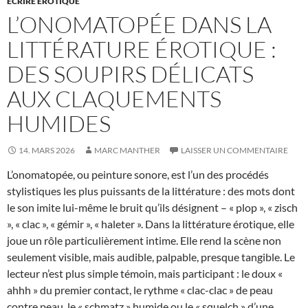
ÉCRIRE ÉROTIQUE
L’ONOMATOPÉE DANS LA
LITTÉRATURE ÉROTIQUE :
DES SOUPIRS DÉLICATS
AUX CLAQUEMENTS
HUMIDES
14. MARS 2026
MARC MANTHER
LAISSER UN COMMENTAIRE
L’onomatopée, ou peinture sonore, est l’un des procédés
stylistiques les plus puissants de la littérature : des mots dont
le son imite lui-même le bruit qu’ils désignent – « plop », « zisch
», « clac », « gémir », « haleter ». Dans la littérature érotique, elle
joue un rôle particulièrement intime. Elle rend la scène non
seulement visible, mais audible, palpable, presque tangible. Le
lecteur n’est plus simple témoin, mais participant : le doux «
ahhh » du premier contact, le rythme « clac-clac » de peau
contre peau, le « schmatz » humide ou le « squelch » d’une