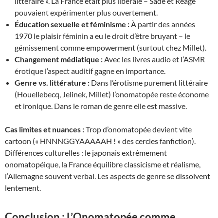
littéraire ». La France était plus libérale – Sade et Réage
pouvaient expérimenter plus ouvertement.
Éducation sexuelle et féminisme :
À partir des années
1970 le plaisir féminin a eu le droit d’être bruyant – le
gémissement comme empowerment (surtout chez Millet).
Changement médiatique :
Avec les livres audio et l’ASMR
érotique l’aspect auditif gagne en importance.
Genre vs. littérature :
Dans l’érotisme purement littéraire
(Houellebecq, Jelinek, Millet) l’onomatopée reste économe
et ironique. Dans le roman de genre elle est massive.
Cas limites et nuances :
Trop d’onomatopée devient vite
cartoon (« HNNNGGYAAAAAH ! » des cercles fanfiction).
Différences culturelles : le japonais extrêmement
onomatopéique, la France équilibre classicisme et réalisme,
l’Allemagne souvent verbal. Les aspects de genre se dissolvent
lentement.
Conclusion : L’Onomatopée comme