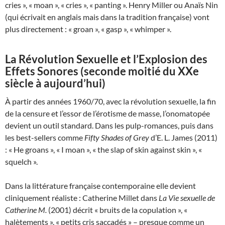
cries », « moan », « cries », « panting ». Henry Miller ou Anaïs Nin
(qui écrivait en anglais mais dans la tradition française) vont
plus directement : « groan », « gasp », « whimper ».
La Révolution Sexuelle et l’Explosion des
Effets Sonores (seconde moitié du XXe
siècle à aujourd’hui)
À partir des années 1960/70, avec la révolution sexuelle, la fin
de la censure et l’essor de l’érotisme de masse, l’onomatopée
devient un outil standard. Dans les pulp-romances, puis dans
les best-sellers comme
Fifty Shades of Grey
d’E. L. James (2011)
: « He groans », « I moan », « the slap of skin against skin », «
squelch ».
Dans la littérature française contemporaine elle devient
cliniquement réaliste : Catherine Millet dans
La Vie sexuelle de
Catherine M.
(2001) décrit « bruits de la copulation », «
halètements », « petits cris saccadés » – presque comme un