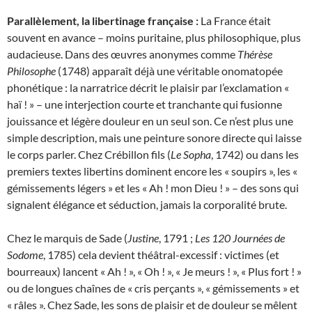
Parallèlement, la libertinage française :
La France était
souvent en avance – moins puritaine, plus philosophique, plus
audacieuse. Dans des œuvres anonymes comme
Thérèse
Philosophe
(1748) apparaît déjà une véritable onomatopée
phonétique : la narratrice décrit le plaisir par l’exclamation «
haï ! » – une interjection courte et tranchante qui fusionne
jouissance et légère douleur en un seul son. Ce n’est plus une
simple description, mais une peinture sonore directe qui laisse
le corps parler. Chez Crébillon fils (
Le Sopha
, 1742) ou dans les
premiers textes libertins dominent encore les « soupirs », les «
gémissements légers » et les « Ah ! mon Dieu ! » – des sons qui
signalent élégance et séduction, jamais la corporalité brute.
Chez le marquis de Sade (
Justine
, 1791 ;
Les 120 Journées de
Sodome
, 1785) cela devient théâtral-excessif : victimes (et
bourreaux) lancent « Ah ! », « Oh ! », « Je meurs ! », « Plus fort ! »
ou de longues chaînes de « cris perçants », « gémissements » et
« râles ». Chez Sade, les sons de plaisir et de douleur se mêlent