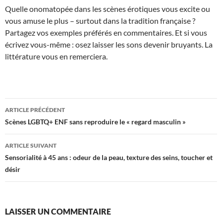
Quelle onomatopée dans les scènes érotiques vous excite ou
vous amuse le plus – surtout dans la tradition française ?
Partagez vos exemples préférés en commentaires. Et si vous
écrivez vous-même : osez laisser les sons devenir bruyants. La
littérature vous en remerciera.
Navigation
ARTICLE PRÉCÉDENT
des
Scènes LGBTQ+ ENF sans reproduire le « regard masculin »
articles
ARTICLE SUIVANT
Sensorialité à 45 ans : odeur de la peau, texture des seins, toucher et
désir
LAISSER UN COMMENTAIRE