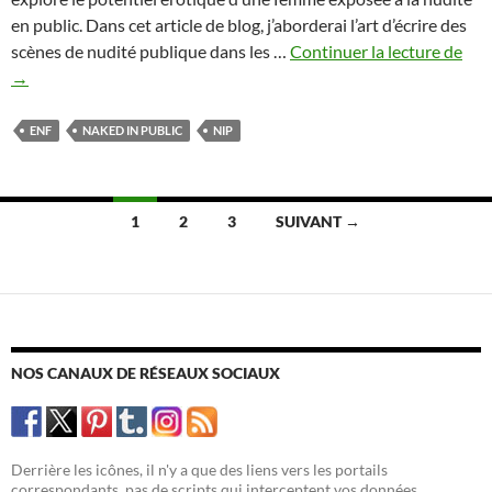
en public. Dans cet article de blog, j’aborderai l’art d’écrire des
L’art
scènes de nudité publique dans les …
Continuer la lecture de
de
→
la
nud
ENF
NAKED IN PUBLIC
NIP
pub
dan
les
Navigation
1
2
3
SUIVANT →
hist
des
FN
articles
NOS CANAUX DE RÉSEAUX SOCIAUX
Derrière les icônes, il n'y a que des liens vers les portails
correspondants, pas de scripts qui interceptent vos données.