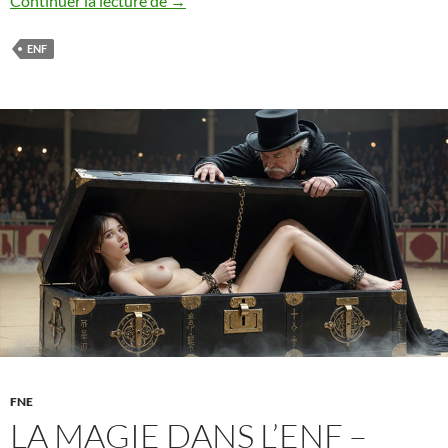
Continuer la lecture de
→
gynécologique
comme
ENF
thème
dans
l’ENF
FNE
LA MAGIE DANS L’ENF –