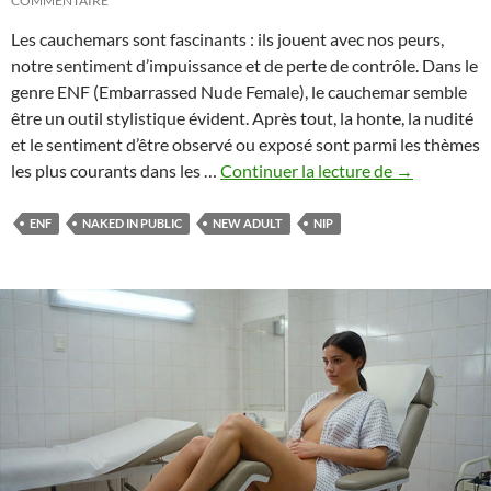
COMMENTAIRE
Les cauchemars sont fascinants : ils jouent avec nos peurs,
notre sentiment d’impuissance et de perte de contrôle. Dans le
genre ENF (Embarrassed Nude Female), le cauchemar semble
être un outil stylistique évident. Après tout, la honte, la nudité
et le sentiment d’être observé ou exposé sont parmi les thèmes
Le
les plus courants dans les …
Continuer la lecture de
→
cauchemar
comme
ENF
NAKED IN PUBLIC
NEW ADULT
NIP
thème
ENF
–
Comment
associer
suspense
et
sensualité