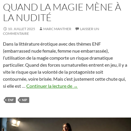
QUAND LA MAGIE MÈNE À
LA NUDITÉ
10. JUILLET 2025
MARC MANTHER
LAISSER UN
COMMENTAIRE
Dans la littérature érotique avec des thèmes ENF
(embarrassed nude female, femme nue embarrassée),
l’utilisation de la magie comporte un risque dramatique
particulier. Quand des forces surnaturelles entrent en jeu, il y a
vite le risque que la volonté de la protagoniste soit
contournée, voire brisée. Mais c’est justement cette chute qui,
La
si elle est …
Continuer la lecture de
→
magie
dans
ENF
NIP
l’ENF
–
Quand
la