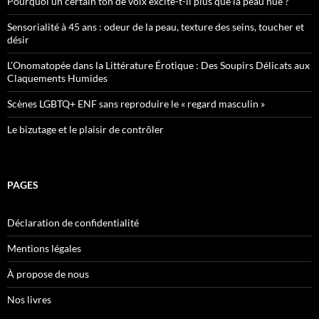
Pourquoi un certain ton de voix excite-t-il plus que la peau nue ?
Sensorialité à 45 ans : odeur de la peau, texture des seins, toucher et
désir
L’Onomatopée dans la Littérature Érotique : Des Soupirs Délicats aux
Claquements Humides
Scènes LGBTQ+ ENF sans reproduire le « regard masculin »
Le bizutage et le plaisir de contrôler
PAGES
Déclaration de confidentialité
Mentions légales
À propose de nous
Nos livres