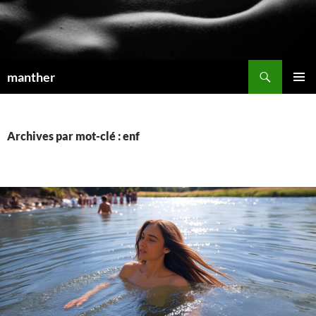
Recherche
manther
ALLER
MENU
AU
PRINCI
CONTENU
Archives par mot-clé : enf