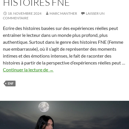
HISTOIRES FNE
18. NOVEMBRE 2024
MARC MANTHER
LAISSER UN
COMMENTAIRE
Écrire des histoires basées sur des expériences réelles peut
entraîner le lecteur dans un monde plus profond, plus
authentique. Surtout dans le genre des histoires FNE (Femme
nue embarrassée), où il s’agit de représenter des moments
intimes et des émotions intenses, le fait de raconter des
histoires à partir de la perspective d’expériences réelles peut …
Intégration
Continuer la lecture de
→
d’expériences
de
ENF
la
vie
réelle
dans
les
histoires