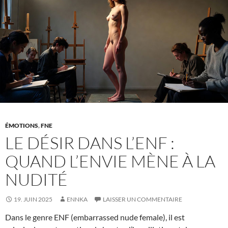
magie
mène
à
la
nudité
ÉMOTIONS
,
FNE
LE DÉSIR DANS L’ENF :
QUAND L’ENVIE MÈNE À LA
NUDITÉ
19. JUIN 2025
ENNKA
LAISSER UN COMMENTAIRE
Dans le genre ENF (embarrassed nude female), il est