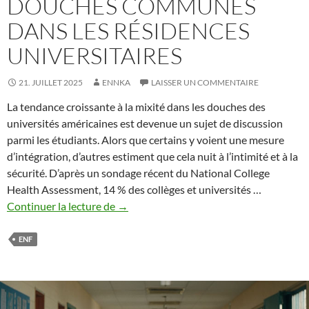
DOUCHES COMMUNES
DANS LES RÉSIDENCES
UNIVERSITAIRES
21. JUILLET 2025
ENNKA
LAISSER UN COMMENTAIRE
La tendance croissante à la mixité dans les douches des
universités américaines est devenue un sujet de discussion
parmi les étudiants. Alors que certains y voient une mesure
d’intégration, d’autres estiment que cela nuit à l’intimité et à la
sécurité. D’après un sondage récent du National College
Health Assessment, 14 % des collèges et universités …
Douches
Continuer la lecture de
→
communes
dans
ENF
les
résidences
universitaires