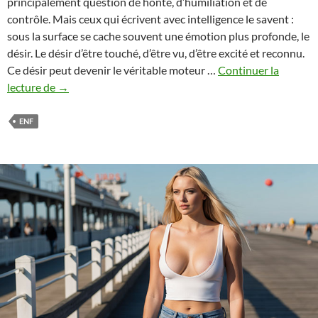
principalement question de honte, d’humiliation et de
contrôle. Mais ceux qui écrivent avec intelligence le savent :
sous la surface se cache souvent une émotion plus profonde, le
désir. Le désir d’être touché, d’être vu, d’être excité et reconnu.
Ce désir peut devenir le véritable moteur …
Continuer la
Le
lecture de
→
désir
dans
ENF
l’ENF
:
quand
l’envie
mène
à
la
nudité