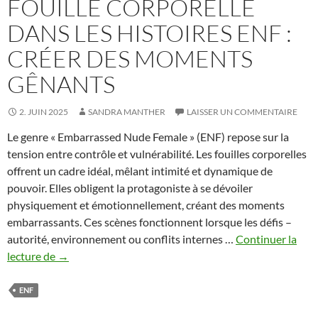
FOUILLE CORPORELLE
DANS LES HISTOIRES ENF :
CRÉER DES MOMENTS
GÊNANTS
2. JUIN 2025
SANDRA MANTHER
LAISSER UN COMMENTAIRE
Le genre « Embarrassed Nude Female » (ENF) repose sur la
tension entre contrôle et vulnérabilité. Les fouilles corporelles
offrent un cadre idéal, mêlant intimité et dynamique de
pouvoir. Elles obligent la protagoniste à se dévoiler
physiquement et émotionnellement, créant des moments
embarrassants. Ces scènes fonctionnent lorsque les défis –
autorité, environnement ou conflits internes …
Continuer la
Fouille
lecture de
→
corporelle
dans
ENF
les