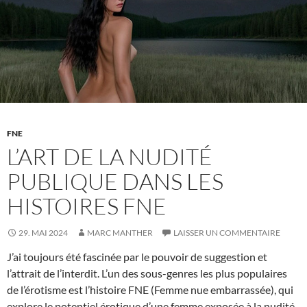
FNE
FNE
L’ART DE LA NUDITÉ
PUBLIQUE DANS LES
HISTOIRES FNE
29. MAI 2024
MARC MANTHER
LAISSER UN COMMENTAIRE
J’ai toujours été fascinée par le pouvoir de suggestion et
l’attrait de l’interdit. L’un des sous-genres les plus populaires
de l’érotisme est l’histoire FNE (Femme nue embarrassée), qui
explore le potentiel érotique d’une femme exposée à la nudité