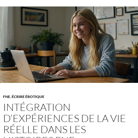
histoires
ENF
:
Créer
des
moments
gênants
FNE
,
ÉCRIRE ÉROTIQUE
INTÉGRATION
D’EXPÉRIENCES DE LA VIE
RÉELLE DANS LES