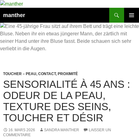
Recherche
manther
ALLER
MENU
AU
PRINCI
CONTENU
TOUCHER – PEAU, CONTACT, PROXIMITÉ
SENSORIALITÉ À 45 ANS :
ODEUR DE LA PEAU,
TEXTURE DES SEINS,
TOUCHER ET DÉSIR
16. MARS 2026
SANDRA MANTHER
LAISSER UN
COMMENTAIRE