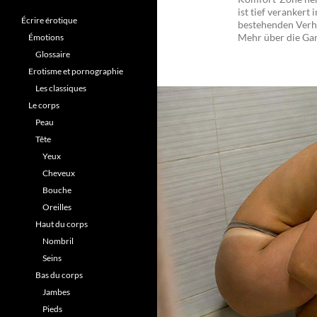
ist tief verankert 
Écrire érotique
bestehenden Verhä
Mehr über die Gam
Émotions
Glossaire
Erotisme et pornographie
Les classiques
Le corps
Peau
Tête
Yeux
Cheveux
Bouche
Oreilles
Haut du corps
Nombril
Seins
Bas du corps
Jambes
Pieds