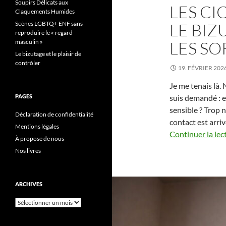
Soupirs Délicats aux
LES CI
Claquements Humides
Scènes LGBTQ+ ENF sans
LE BIZ
reproduire le « regard
masculin »
LES SO
Le bizutage et le plaisir de
contrôler
19. FÉVRIER 202
Je me tenais là. 
PAGES
suis demandé : et 
sensible ? Trop n
Déclaration de confidentialité
contact est arriv
Mentions légales
Continuer la lec
À propose de nous
Nos livres
ARCHIVES
Archives