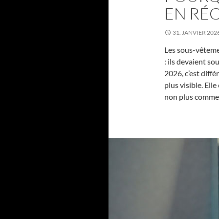
EN RÉC
31. JANVIER 202
Les sous-vêtemen
: ils devaient so
2026, c’est diffé
plus visible. Ell
non plus comme 