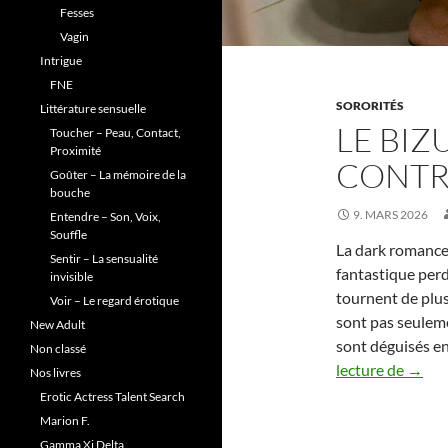
Fesses
Vagin
Intrigue
FNE
SORORITÉS
Littérature sensuelle
LE BIZ
Toucher – Peau, Contact,
Proximité
CONTR
Goûter – La mémoire de la
bouche
9. MARS 2026
Entendre – Son, Voix,
Souffle
La dark romance
Sentir – La sensualité
fantastique perd 
invisible
tournent de plus
Voir – Le regard érotique
sont pas seuleme
New Adult
sont déguisés en
Non classé
Le
lecture de
→
Nos livres
bizut
Erotic Actress Talent Search
et
Marion F.
le
Gamma Xi Delta