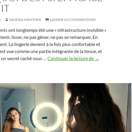
IT
6
SANDRA MANTHER
LAISSER UN COMMENTAIRE
ts ont longtemps été une « infrastructure invisible »
utenir, lisser, ne pas gêner, ne pas se remarquer. En
rent. La lingerie devient à la fois plus confortable et
e est vue comme une partie intégrante de la tenue, et
Lingerie
un secret caché sous …
Continuer la lecture de
→
2026
:
ce
qui
se
porte
aujourd’hui
—
et
pourquoi