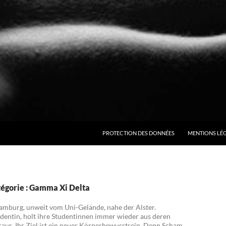
ALLER AU CONTENU
PROTECTION DES DONNÉES
MENTIONS LÉ
tégorie : Gamma Xi Delta
Hamburg, unweit vom Uni-Gelände, nahe der Alster.
sidentin, holt ihre Studentinnen immer wieder aus deren
us. Ihr Ziel ist ein neues Körperbewusstsein. Denn Scham