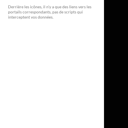
Derrière les icônes, il n'y a que des liens vers les
portails correspondants, pas de scripts qui
interceptent vos données.