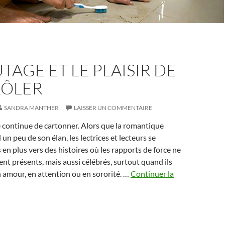
UTAGE ET LE PLAISIR DE
ÔLER
SANDRA MANTHER
LAISSER UN COMMENTAIRE
 continue de cartonner. Alors que la romantique
un peu de son élan, les lectrices et lecteurs se
 en plus vers des histoires où les rapports de force ne
nt présents, mais aussi célébrés, surtout quand ils
 amour, en attention ou en sororité. …
Continuer la
age