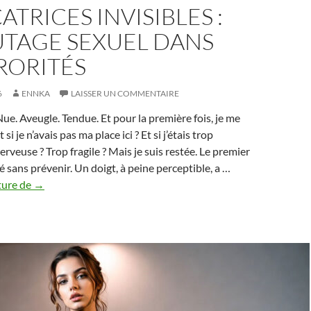
CATRICES INVISIBLES :
UTAGE SEXUEL DANS
RORITÉS
6
ENNKA
LAISSER UN COMMENTAIRE
Nue. Aveugle. Tendue. Et pour la première fois, je me
si je n’avais pas ma place ici ? Et si j’étais trop
erveuse ? Trop fragile ? Mais je suis restée. Le premier
é sans prévenir. Un doigt, à peine perceptible, a …
Les
ture de
→
cicatrices
invisibles
:
le
bizutage
sexuel
dans