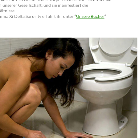
in unserer Gesellschaft, und sie manifestiert die
ltnisse.
ma Xi Delta Sorority erfahrt ihr unter “
Unsere Bücher
“