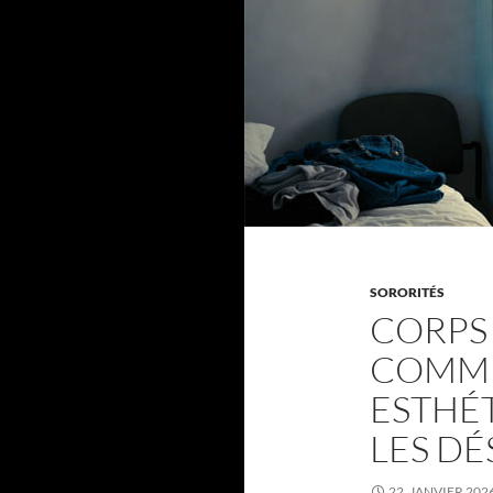
SORORITÉS
CORPS 
COMME
ESTHÉ
LES DÉ
22. JANVIER 202