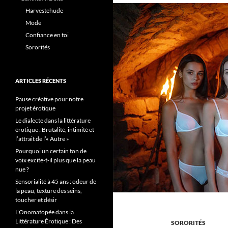
plaisir
Harvestehude
de
Mode
contr
Confiance en toi
Sororités
ARTICLES RÉCENTS
Pause créative pour notre
projet érotique
Le dialecte dans la littérature
érotique : Brutalité, intimité et
l’attrait de l’« Autre »
Pourquoi un certain ton de
voix excite-t-il plus que la peau
nue ?
Sensorialité à 45 ans : odeur de
la peau, texture des seins,
toucher et désir
L’Onomatopée dans la
Littérature Érotique : Des
SORORITÉS