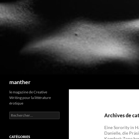
Recherche
manther
le magazine de Creative
Writing pour la littérature
érotique
Rechercher :
Archives de ca
Eine Sorority in 
Danielle, die Prä
CATÉGORIES
Komfort-Zone hera