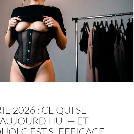
les
sororités
IE 2026 : CE QUI SE
AUJOURD’HUI — ET
OI C’EST SI EFFICACE