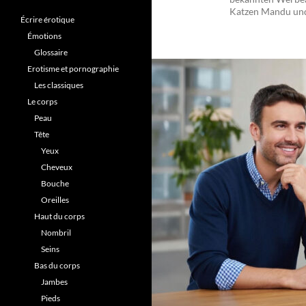
Katzen Mandu und 
Écrire érotique
Émotions
Glossaire
Erotisme et pornographie
Les classiques
Le corps
Peau
Tête
Yeux
Cheveux
Bouche
Oreilles
Haut du corps
Nombril
Seins
Bas du corps
Jambes
Pieds