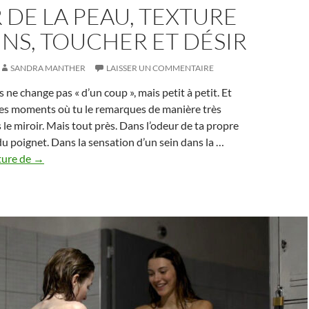
DE LA PEAU, TEXTURE
INS, TOUCHER ET DÉSIR
SANDRA MANTHER
LAISSER UN COMMENTAIRE
s ne change pas « d’un coup », mais petit à petit. Et
 des moments où tu le remarques de manière très
 le miroir. Mais tout près. Dans l’odeur de ta propre
u poignet. Dans la sensation d’un sein dans la …
Sensorialité
ture de
→
à
45
ans
:
odeur
de
la
peau,
texture