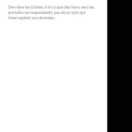
Derrière les icônes, il n'y a que des liens vers les
portails correspondants, pas de scripts qui
interceptent vos données.