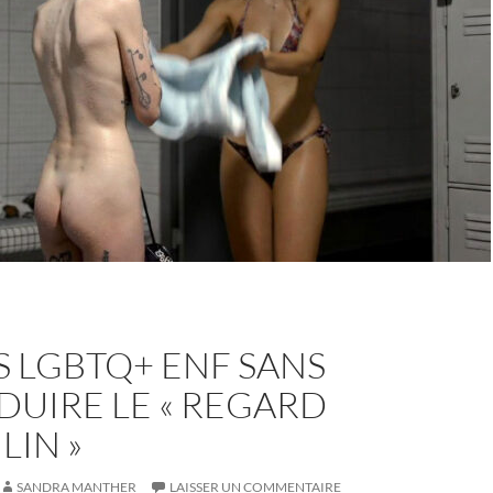
des
seins,
toucher
et
désir
 LGBTQ+ ENF SANS
UIRE LE « REGARD
LIN »
SANDRA MANTHER
LAISSER UN COMMENTAIRE