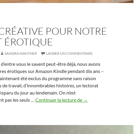
 CRÉATIVE POUR NOTRE
T ÉROTIQUE
SANDRA MANTHER
LAISSER UN COMMENTAIRE
’entre vous le savent peut-être déjà, nous avons
ires érotiques sur Amazon Kindle pendant dix ans –
aintenant été exclus du programme sans raison
 de travail, d’innombrables histoires, un lectorat
 disparu du jour au lendemain. On n’est
Pause
 pas les seuls …
Continuer la lecture de
→
créative
pour
notre
projet