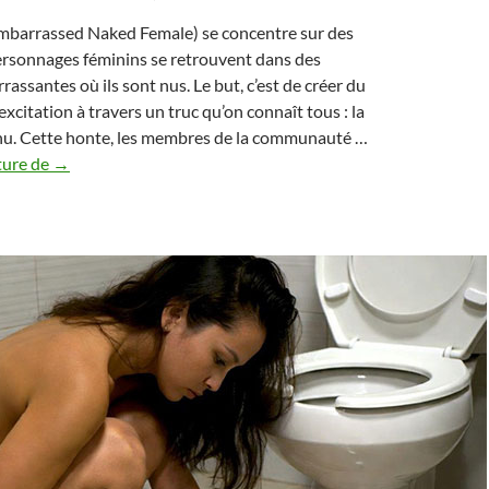
mbarrassed Naked Female) se concentre sur des
ersonnages féminins se retrouvent dans des
assantes où ils sont nus. Le but, c’est de créer du
excitation à travers un truc qu’on connaît tous : la
 nu. Cette honte, les membres de la communauté …
Scènes
ture de
→
LGBTQ+
ENF
sans
reproduire
le
«
regard
masculin
»