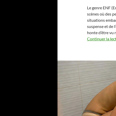
Le genre ENF (E
scènes où des p
situations embarr
suspense et de l’
honte d’être vu
Continuer la lec