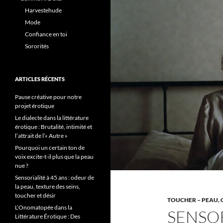
Harvestehude
Mode
Confiance en toi
Sororités
ARTICLES RÉCENTS
Pause créative pour notre
projet érotique
Le dialecte dans la littérature
érotique : Brutalité, intimité et
l’attrait de l’« Autre »
Pourquoi un certain ton de
voix excite-t-il plus que la peau
nue ?
Sensorialité à 45 ans : odeur de
la peau, texture des seins,
toucher et désir
TOUCHER – PEAU, 
L’Onomatopée dans la
SENSOR
Littérature Érotique : Des