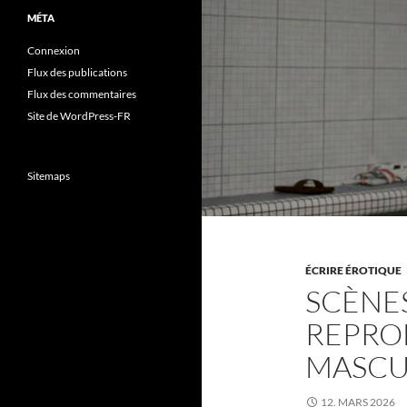
MÉTA
Connexion
Flux des publications
Flux des commentaires
Site de WordPress-FR
Sitemaps
ÉCRIRE ÉROTIQUE
SCÈNES
REPROD
MASCU
12. MARS 2026