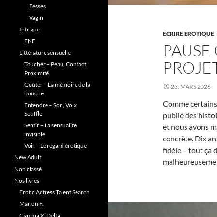
Fesses
Vagin
Intrigue
ÉCRIRE ÉROTIQUE
FNE
PAUSE
Littérature sensuelle
PROJE
Toucher – Peau, Contact,
Proximité
Goûter – La mémoire de la
23. MARS 2026
bouche
Comme certains d
Entendre – Son, Voix,
Souffle
publié des histo
Sentir – La sensualité
et nous avons m
invisible
concrète. Dix ans
Voir – Le regard érotique
fidèle – tout ça
New Adult
malheureusement
Non classé
Nos livres
Erotic Actress Talent Search
Marion F.
Gamma Xi Delta