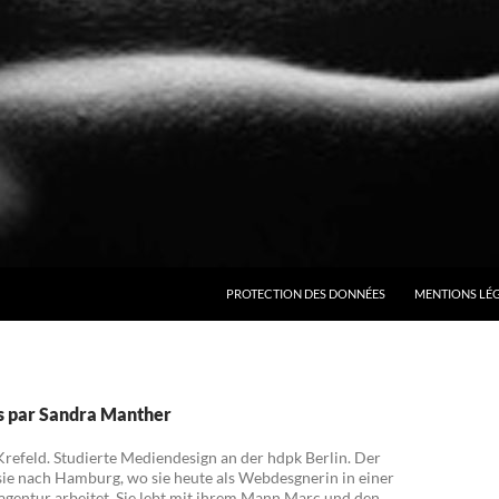
ALLER AU CONTENU
PROTECTION DES DONNÉES
MENTIONS LÉ
es par Sandra Manther
refeld. Studierte Mediendesign an der hdpk Berlin. Der
sie nach Hamburg, wo sie heute als Webdesgnerin in einer
entur arbeitet. Sie lebt mit ihrem Mann Marc und den