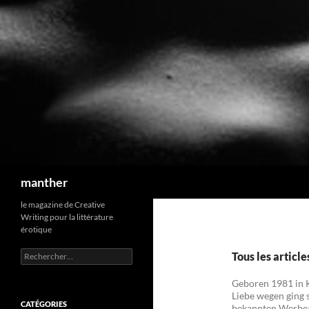
Recherche
manther
le magazine de Creative
Writing pour la littérature
érotique
Rechercher :
Tous les articl
Geboren 1981 in K
Liebe wegen ging 
CATÉGORIES
bekannten Werbeag