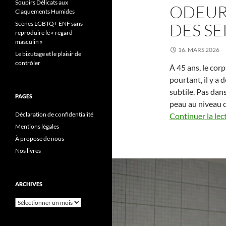
Soupirs Délicats aux
ODEUR 
Claquements Humides
Scènes LGBTQ+ ENF sans
DES SE
reproduire le « regard
masculin »
16. MARS 2026
Le bizutage et le plaisir de
contrôler
À 45 ans, le corp
pourtant, il y a
subtile. Pas dans
PAGES
peau au niveau d
Déclaration de confidentialité
Continuer la lec
Mentions légales
À propose de nous
Nos livres
ARCHIVES
Archives