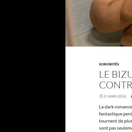
SORORITÉS
LE BIZ
CONTR
9. MARS 2026
La dark romance
fantastique perd 
tournent de plus
sont pas seuleme