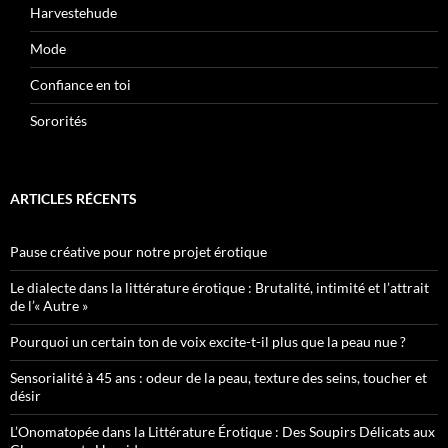
Harvestehude
Mode
Confiance en toi
Sororités
ARTICLES RÉCENTS
Pause créative pour notre projet érotique
Le dialecte dans la littérature érotique : Brutalité, intimité et l’attrait
de l’« Autre »
Pourquoi un certain ton de voix excite-t-il plus que la peau nue ?
Sensorialité à 45 ans : odeur de la peau, texture des seins, toucher et
désir
L’Onomatopée dans la Littérature Érotique : Des Soupirs Délicats aux