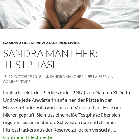
il
particulièrement
important
dans
les
GAMMA XI DELTA
,
NEW ADULT
,
NOS LIVRES
romans
SANDRA MANTHER:
pour
adultes
TESTPHASE
?
29. OCTOBRE 2018
SANDRA MANTHER
LAISSER UN
COMMENTAIRE
Louisa ist eine der Pledges (oder PNM) von Gamma Xi Delta.
Und wie jede Anwärterin auf einen der Plätze in der
Harvestehuder Villa wird sie vom Vorstand auf Herz und
Nieren geprüft. Sie muss eine heiße Testphase über sich
ergehen lassen, in der die Schwestern sie mittels eines
Fitnesstrackers aus der Reserve zu locken versucht. …
Sandra
Continuer la lecture de
→