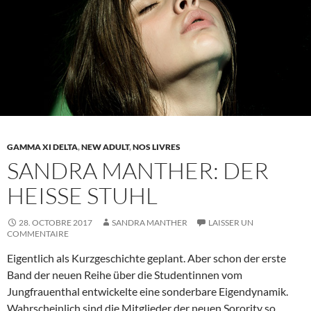
GAMMA XI DELTA
,
NEW ADULT
,
NOS LIVRES
SANDRA MANTHER: DER
HEISSE STUHL
28. OCTOBRE 2017
SANDRA MANTHER
LAISSER UN
COMMENTAIRE
Eigentlich als Kurzgeschichte geplant. Aber schon der erste
Band der neuen Reihe über die Studentinnen vom
Jungfrauenthal entwickelte eine sonderbare Eigendynamik.
Wahrscheinlich sind die Mitglieder der neuen Sorority so