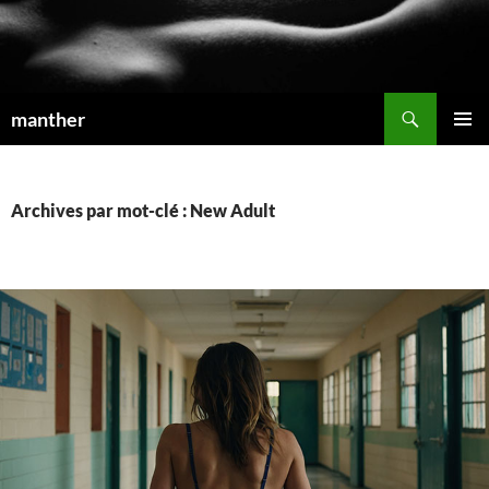
Recherche
manther
ALLER
MENU
AU
PRINCI
CONTENU
Archives par mot-clé : New Adult