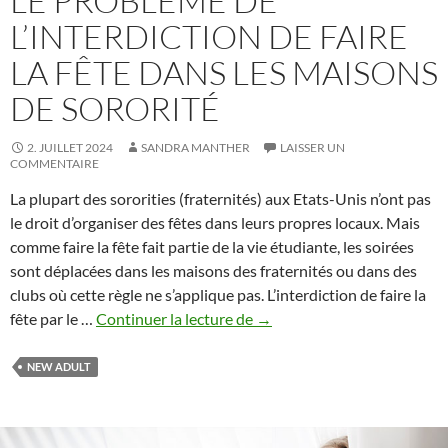
LE PROBLÈME DE
L’INTERDICTION DE FAIRE
LA FÊTE DANS LES MAISONS
DE SORORITÉ
2. JUILLET 2024
SANDRA MANTHER
LAISSER UN
COMMENTAIRE
La plupart des sororities (fraternités) aux Etats-Unis n’ont pas
le droit d’organiser des fêtes dans leurs propres locaux. Mais
comme faire la fête fait partie de la vie étudiante, les soirées
sont déplacées dans les maisons des fraternités ou dans des
clubs où cette règle ne s’applique pas. L’interdiction de faire la
Le
fête par le …
Continuer la lecture de
→
problème
de
NEW ADULT
l’interdiction
de
faire