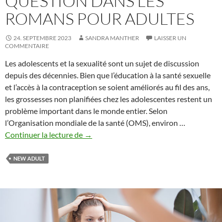
QUESTION DANS LES
ROMANS POUR ADULTES
24. SEPTEMBRE 2023
SANDRA MANTHER
LAISSER UN
COMMENTAIRE
Les adolescents et la sexualité sont un sujet de discussion
depuis des décennies. Bien que l’éducation à la santé sexuelle
et l’accès à la contraception se soient améliorés au fil des ans,
les grossesses non planifiées chez les adolescentes restent un
problème important dans le monde entier. Selon
l’Organisation mondiale de la santé (OMS), environ …
Adolescents,
Continuer la lecture de
→
sexualité
et
NEW ADULT
grossesse
non
planifiée
:
Comprendre