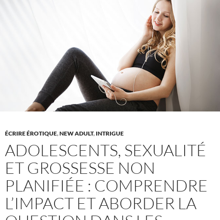
la
fête
dans
les
maisons
de
sororité
ÉCRIRE ÉROTIQUE
,
NEW ADULT
,
INTRIGUE
ADOLESCENTS, SEXUALITÉ
ET GROSSESSE NON
PLANIFIÉE : COMPRENDRE
L’IMPACT ET ABORDER LA