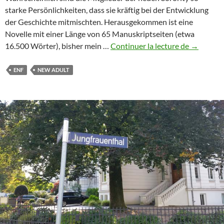
starke Persönlichkeiten, dass sie kräftig bei der Entwicklung
der Geschichte mitmischten. Herausgekommen ist eine
Novelle mit einer Länge von 65 Manuskriptseiten (etwa
Sandra
16.500 Wörter), bisher mein …
Continuer la lecture de
→
Manther:
Der
ENF
NEW ADULT
heiße
Stuhl