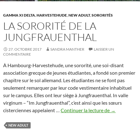
GAMMA XI DELTA
,
HARVESTEHUDE
,
NEW ADULT
,
SORORITÉS
LA SORORITÉ DE LA
JUNGFRAUENTHAL
27. OCTOBRE 2017
SANDRA MANTHER
LAISSER UN
COMMENTAIRE
À Hambourg-Harvestehude, une sororité, une soi-disant
association grecque de jeunes étudiantes, a fondé son premier
chapitre sur le sol allemand. Les étudiantes ne se font pas
seulement remarquer par leur code vestimentaire inhabituel
sur le campus. Elles ont leur siège à Jungfrauenthal. In valle
virginum – “Im Jungfrauenthal”, c’est ainsi que les sœurs
La
cisterciennes appelaient …
Continuer la lecture de
→
sororité
de
NEW ADULT
la
Jungfrauenth