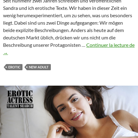
Seit nunmehr zwei Jahren schreiben und veröffentlichen
Sandra und ich erotische Texte. Wir haben in dieser Zeit ein
wenig herumexperimentiert, um zu sehen, was uns besonders
liegt. Dabei sind uns zwei Dinge aufgegangen: Wir mögen
beide explizite Beschreibungen. Anders als heute auf dem
deutschen Markt üblich, drücken wir uns nicht um die
Beschreibung unserer Protagonisten …
Continuer la lecture de
Manther.de
→
–
eine
EROTIC
NEW ADULT
Zwischenbilanz