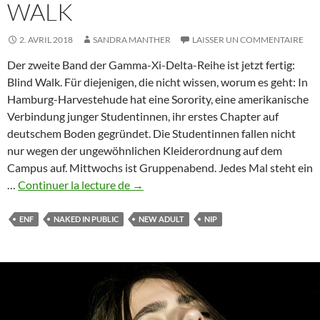
WALK
2. AVRIL 2018
SANDRA MANTHER
LAISSER UN COMMENTAIRE
Der zweite Band der Gamma-Xi-Delta-Reihe ist jetzt fertig:
Blind Walk. Für diejenigen, die nicht wissen, worum es geht: In
Hamburg-Harvestehude hat eine Sorority, eine amerikanische
Verbindung junger Studentinnen, ihr erstes Chapter auf
deutschem Boden gegründet. Die Studentinnen fallen nicht
nur wegen der ungewöhnlichen Kleiderordnung auf dem
Campus auf. Mittwochs ist Gruppenabend. Jedes Mal steht ein
Sandra
…
Continuer la lecture de
→
Manther:
Blind
ENF
NAKED IN PUBLIC
NEW ADULT
NIP
Walk