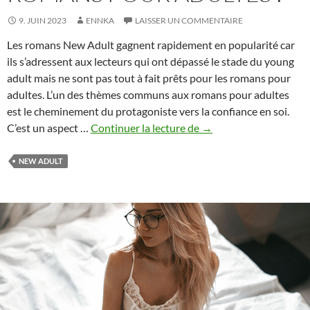
9. JUIN 2023
ENNKA
LAISSER UN COMMENTAIRE
Les romans New Adult gagnent rapidement en popularité car
ils s’adressent aux lecteurs qui ont dépassé le stade du young
adult mais ne sont pas tout à fait prêts pour les romans pour
adultes. L’un des thèmes communs aux romans pour adultes
est le cheminement du protagoniste vers la confiance en soi.
Se
C’est un aspect …
Continuer la lecture de
→
battre
pour
NEW ADULT
la
confiance
en
soi
:
Pourquoi
ce
thème
est-