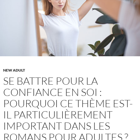
l’impact
et
aborder
la
question
dans
les
romans
pour
NEW ADULT
adultes
SE BATTRE POUR LA
CONFIANCE EN SOI :
POURQUOI CE THÈME EST-
IL PARTICULIÈREMENT
IMPORTANT DANS LES
ROMANS POUR ADULTES ?