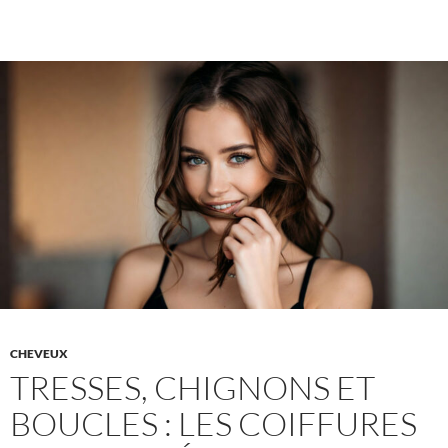
invisibles
:
le
bizutage
sexuel
dans
les
sororités
CHEVEUX
TRESSES, CHIGNONS ET
BOUCLES : LES COIFFURES