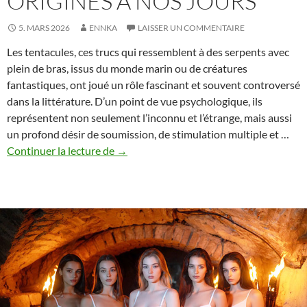
ORIGINES À NOS JOURS
5. MARS 2026
ENNKA
LAISSER UN COMMENTAIRE
Les tentacules, ces trucs qui ressemblent à des serpents avec
plein de bras, issus du monde marin ou de créatures
fantastiques, ont joué un rôle fascinant et souvent controversé
dans la littérature. D’un point de vue psychologique, ils
représentent non seulement l’inconnu et l’étrange, mais aussi
un profond désir de soumission, de stimulation multiple et …
Les
Continuer la lecture de
→
tentacules
dans
la
littérature
:
des
origines
à
nos