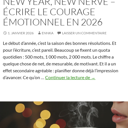
NEW YEAR, NEW NERVE –
ÉCRIRE LE COURAGE
ÉMOTIONNEL EN 2026
1. JANVIER 2026
ENNKA
LAISSER UN COMMENTAIRE
Le début d’année, c’est la saison des bonnes résolutions. Et
pour l’écriture, c’est pareil. Beaucoup se fixent un quota
quotidien : 500 mots, 1 000 mots, 2 000 mots. Le chiffre a
quelque chose de net, de mesurable, de motivant. Et il a un
effet secondaire agréable : planifier donne déjà l’impression
New
d’avancer. Ce qu’on …
Continuer la lecture de
→
Year,
New
Nerve
–
Écrire
le
courage