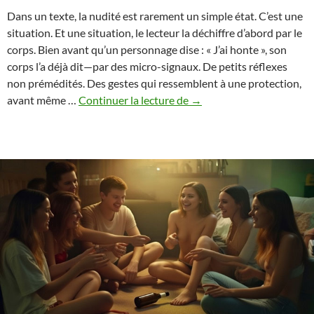
Dans un texte, la nudité est rarement un simple état. C’est une
situation. Et une situation, le lecteur la déchiffre d’abord par le
corps. Bien avant qu’un personnage dise : « J’ai honte », son
corps l’a déjà dit—par des micro-signaux. De petits réflexes
non prémédités. Des gestes qui ressemblent à une protection,
Signaux
avant même …
Continuer la lecture de
→
de
honte
–
micro-
langage
corporel
qui
rend
les
scènes
de
nudité