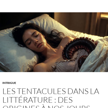
certain
ton
de
voix
excite-
t-
il
plus
que
la
peau
nue
?
INTRIGUE
LES TENTACULES DANS LA
LITTÉRATURE : DES