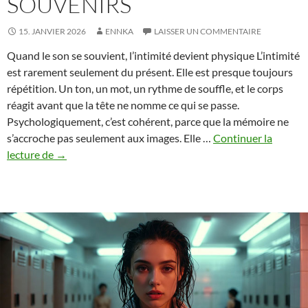
SOUVENIRS
15. JANVIER 2026
ENNKA
LAISSER UN COMMENTAIRE
Quand le son se souvient, l’intimité devient physique L’intimité
est rarement seulement du présent. Elle est presque toujours
répétition. Un ton, un mot, un rythme de souffle, et le corps
réagit avant que la tête ne nomme ce qui se passe.
Psychologiquement, c’est cohérent, parce que la mémoire ne
s’accroche pas seulement aux images. Elle …
Continuer la
L’écho
lecture de
→
de
l’intimité
–
Quand
les
sons
deviennent
des
souvenirs