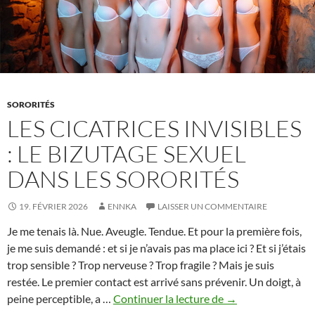
jours
SORORITÉS
LES CICATRICES INVISIBLES
: LE BIZUTAGE SEXUEL
DANS LES SORORITÉS
19. FÉVRIER 2026
ENNKA
LAISSER UN COMMENTAIRE
Je me tenais là. Nue. Aveugle. Tendue. Et pour la première fois,
je me suis demandé : et si je n’avais pas ma place ici ? Et si j’étais
trop sensible ? Trop nerveuse ? Trop fragile ? Mais je suis
restée. Le premier contact est arrivé sans prévenir. Un doigt, à
Les
peine perceptible, a …
Continuer la lecture de
→
cicatrices