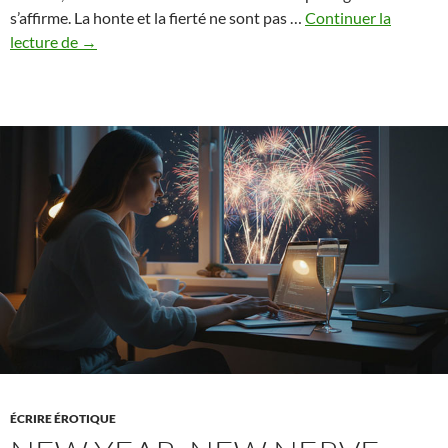
s’affirme. La honte et la fierté ne sont pas …
Continuer la
Honte
lecture de
→
et
fierté
:
pourquoi
l’expression
de
soi
n’est
jamais
neutre
ÉCRIRE ÉROTIQUE