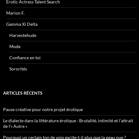
Erotic Actress Talent Search
Marion F.
Gamma Xi Delta
Harvestehude
Mode
Confiance en toi
Sororités
ARTICLES RÉCENTS
Pause créative pour notre projet érotique
Le dialecte dans la littérature érotique : Brutalité, intimité et l’attrait
de l’« Autre »
Pourquoi un certain ton de voix excite-t-il plus que la peau nue ?