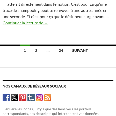
: il atterrit directement dans l’émotion. C’est pour ça qu’une
trace de shampooing peut te renvoyer à une autre année en
une seconde. Et c’est pour ça que le désir peut surgir avant …
Le
Continuer la lecture de
→
parfum
du
souvenir
–
Navigation
1
2
…
24
SUIVANT →
Comment
des
les
odeurs
articles
déclenchent
émotions
et
NOS CANAUX DE RÉSEAUX SOCIAUX
désir
Derrière les icônes, il n'y a que des liens vers les portails
correspondants, pas de scripts qui interceptent vos données.