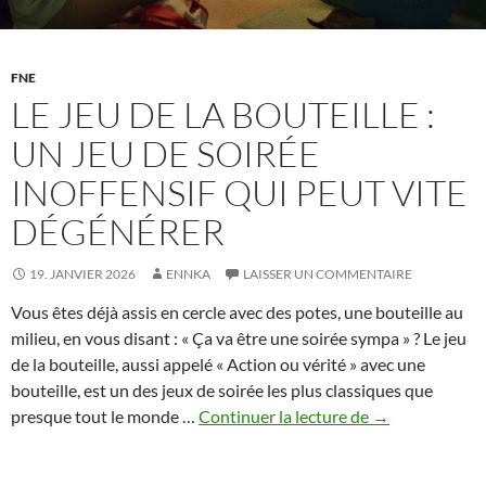
authentiques
FNE
LE JEU DE LA BOUTEILLE :
UN JEU DE SOIRÉE
INOFFENSIF QUI PEUT VITE
DÉGÉNÉRER
19. JANVIER 2026
ENNKA
LAISSER UN COMMENTAIRE
Vous êtes déjà assis en cercle avec des potes, une bouteille au
milieu, en vous disant : « Ça va être une soirée sympa » ? Le jeu
de la bouteille, aussi appelé « Action ou vérité » avec une
bouteille, est un des jeux de soirée les plus classiques que
Le
presque tout le monde …
Continuer la lecture de
→
jeu
de