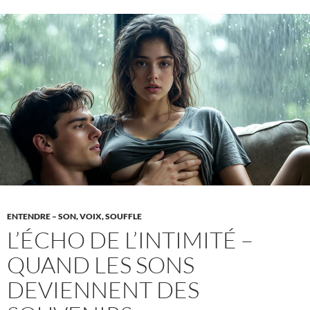
la
bouteille
:
un
jeu
de
soirée
inoffensif
qui
peut
vite
dégénérer
ENTENDRE – SON, VOIX, SOUFFLE
L’ÉCHO DE L’INTIMITÉ –
QUAND LES SONS
DEVIENNENT DES