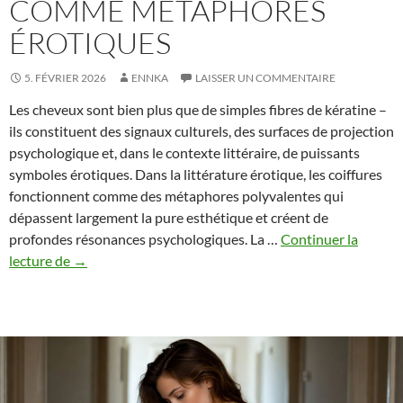
COMME MÉTAPHORES
ÉROTIQUES
5. FÉVRIER 2026
ENNKA
LAISSER UN COMMENTAIRE
Les cheveux sont bien plus que de simples fibres de kératine –
ils constituent des signaux culturels, des surfaces de projection
psychologique et, dans le contexte littéraire, de puissants
symboles érotiques. Dans la littérature érotique, les coiffures
fonctionnent comme des métaphores polyvalentes qui
dépassent largement la pure esthétique et créent de
profondes résonances psychologiques. La …
Continuer la
Tresses,
lecture de
→
Chignons
et
Boucles
:
Les
Coiffures