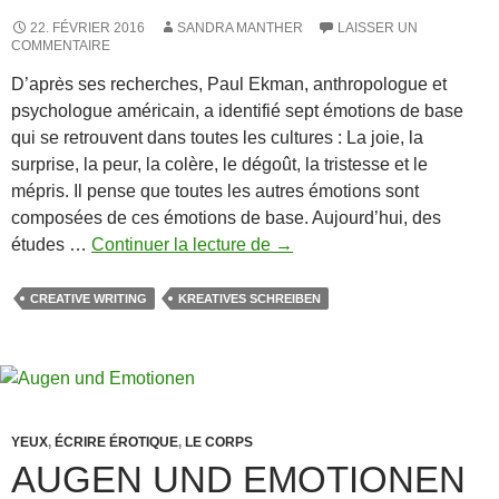
à
tout
22. FÉVRIER 2016
SANDRA MANTHER
LAISSER UN
COMMENTAIRE
moment
D’après ses recherches, Paul Ekman, anthropologue et
psychologue américain, a identifié sept émotions de base
qui se retrouvent dans toutes les cultures : La joie, la
surprise, la peur, la colère, le dégoût, la tristesse et le
mépris. Il pense que toutes les autres émotions sont
composées de ces émotions de base. Aujourd’hui, des
Émotions
études …
Continuer la lecture de
→
–
un
CREATIVE WRITING
KREATIVES SCHREIBEN
glossaire
YEUX
,
ÉCRIRE ÉROTIQUE
,
LE CORPS
AUGEN UND EMOTIONEN