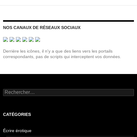
Imogens
Leberfleck
NOS CANAUX DE RÉSEAUX SOCIAUX
Derrière les icônes, il n'y a que des liens vers les portails
correspondants, pas de scripts qui interceptent vos données.
Rechercher :
CATÉGORIES
Écrire érotique