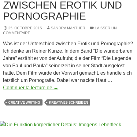
ZWISCHEN EROTIK UND
PORNOGRAPHIE
25. OCTOBRE 2015
SANDRA MANTHER
LAISSER UN
COMMENTAIRE
Was ist der Unterschied zwischen Erotik und Pornographie?
Ich denke an Reiner Kunze. In dem Band “Die wunderbaren
Jahre” erzählt er von der Aufruhr, die der Film “Die Legende
von Paul und Paula” seinerzeit in seiner Stadt ausgelöst
hatte. Dem Film wurde der Vorwurf gemacht, es handle sich
letztlich um Pornografie. Dabei war nackte Haut …
Der
Continuer la lecture de
→
Unterschied
zwischen
CREATIVE WRITING
KREATIVES SCHREIBEN
Erotik
und
Pornographie