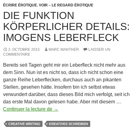
ÉCRIRE ÉROTIQUE
,
VOIR – LE REGARD ÉROTIQUE
DIE FUNKTION
KÖRPERLICHER DETAILS:
IMOGENS LEBERFLECK
2. OCTOBRE 2015
MARC MANTHER
LAISSER UN
COMMENTAIRE
Bereits seit Tagen geht mir ein Leberfleck nicht mehr aus
dem Sinn. Nun ist es nicht so, dass ich nicht schon eine
ganze Reihe Leberflecken, durchaus auch an pikanten
Stellen, gesehen hätte. Insofern bin ich selbst etwas
verwundert darüber, dass dieses Bild mich verfolgt, seit ich
das erste Mal davon gelesen habe. Aber mit diesem …
Die
Continuer la lecture de
→
Funktion
körperlicher
CREATIVE WRITING
KREATIVES SCHREIBEN
Details: