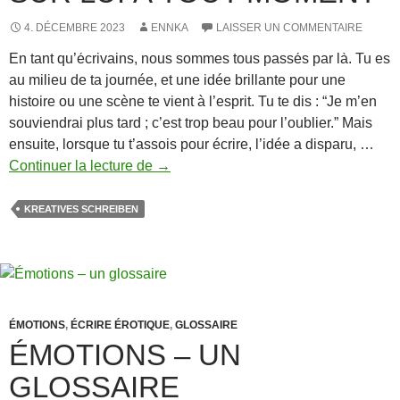
4. DÉCEMBRE 2023
ENNKA
LAISSER UN COMMENTAIRE
En tant qu’écrivains, nous sommes tous passés par là. Tu es
au milieu de ta journée, et une idée brillante pour une
histoire ou une scène te vient à l’esprit. Tu te dis : “Je m’en
souviendrai plus tard ; c’est trop beau pour l’oublier.” Mais
ensuite, lorsque tu t’assois pour écrire, l’idée a disparu, …
Pourquoi
Continuer la lecture de
→
chaque
écrivain
KREATIVES SCHREIBEN
devrait
avoir
un
carnet
de
ÉMOTIONS
,
ÉCRIRE ÉROTIQUE
,
GLOSSAIRE
notes
ÉMOTIONS – UN
sur
GLOSSAIRE
lui