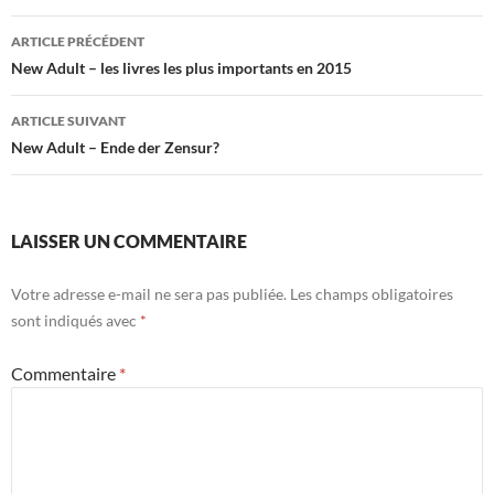
Navigation
ARTICLE PRÉCÉDENT
des
New Adult – les livres les plus importants en 2015
articles
ARTICLE SUIVANT
New Adult – Ende der Zensur?
LAISSER UN COMMENTAIRE
Votre adresse e-mail ne sera pas publiée.
Les champs obligatoires
sont indiqués avec
*
Commentaire
*