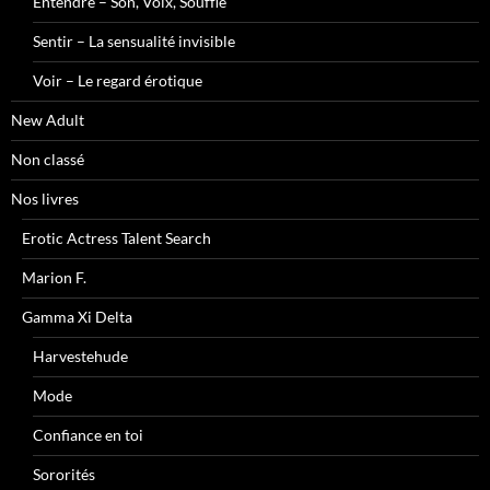
Entendre – Son, Voix, Souffle
Sentir – La sensualité invisible
Voir – Le regard érotique
New Adult
Non classé
Nos livres
Erotic Actress Talent Search
Marion F.
Gamma Xi Delta
Harvestehude
Mode
Confiance en toi
Sororités