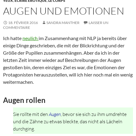
YEUX
,
ÉCRIRE ÉROTIQUE
,
LE CORPS
AUGEN UND EMOTIONEN
18. FÉVRIER 2016
SANDRA MANTHER
LAISSER UN
COMMENTAIRE
Ich hatte
neulich
im Zusammenhang mit NLP ja bereits über
einige Dinge geschrieben, die mit der Blickrichtung und der
Größe der Pupillen zusammenhängen. Aber da ich in der
letzten Zeit immer wieder auf Beschreibungen der Augen
gestoßen bin, deren einziges Ziel es war, die Emotionen der
Protagonisten herauszustellen, will ich hier noch mal ein wenig
weitermachen.
Augen rollen
Sie rollte mit den
Augen
, bevor sie sich zu ihm umdrehte
und die Zähne zu etwas bleckte, das nicht als Lächeln
durchging.