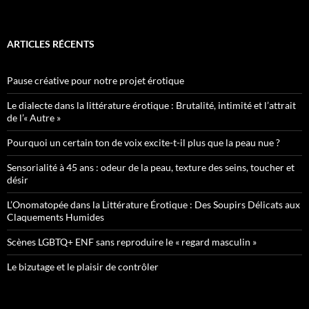
ARTICLES RÉCENTS
Pause créative pour notre projet érotique
Le dialecte dans la littérature érotique : Brutalité, intimité et l’attrait
de l’« Autre »
Pourquoi un certain ton de voix excite-t-il plus que la peau nue ?
Sensorialité à 45 ans : odeur de la peau, texture des seins, toucher et
désir
L’Onomatopée dans la Littérature Érotique : Des Soupirs Délicats aux
Claquements Humides
Scènes LGBTQ+ ENF sans reproduire le « regard masculin »
Le bizutage et le plaisir de contrôler