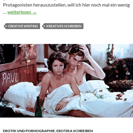
Protagonisten herauszustellen, will ich hier noch mal ein wenig
Augen
…
weiterlesen
→
und
Emotionen
CREATIVE WRITING
KREATIVES SCHREIBEN
EROTIK UND PORNOGRAPHIE
,
EROTIKA SCHREIBEN