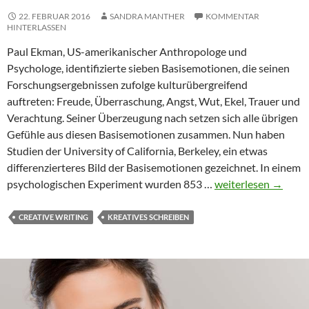
22. FEBRUAR 2016
SANDRA MANTHER
KOMMENTAR
HINTERLASSEN
Paul Ekman, US-amerikanischer Anthropologe und
Psychologe, identifizierte sieben Basisemotionen, die seinen
Forschungsergebnissen zufolge kulturübergreifend
auftreten: Freude, Überraschung, Angst, Wut, Ekel, Trauer und
Verachtung. Seiner Überzeugung nach setzen sich alle übrigen
Gefühle aus diesen Basisemotionen zusammen. Nun haben
Studien der University of California, Berkeley, ein etwas
differenzierteres Bild der Basisemotionen gezeichnet. In einem
Emotionen
psychologischen Experiment wurden 853 …
weiterlesen
→
–
ein
CREATIVE WRITING
KREATIVES SCHREIBEN
Glossar