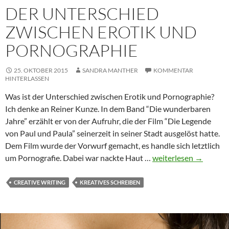
DER UNTERSCHIED
ZWISCHEN EROTIK UND
PORNOGRAPHIE
25. OKTOBER 2015
SANDRA MANTHER
KOMMENTAR
HINTERLASSEN
Was ist der Unterschied zwischen Erotik und Pornographie?
Ich denke an Reiner Kunze. In dem Band “Die wunderbaren
Jahre” erzählt er von der Aufruhr, die der Film “Die Legende
von Paul und Paula” seinerzeit in seiner Stadt ausgelöst hatte.
Dem Film wurde der Vorwurf gemacht, es handle sich letztlich
Der
um Pornografie. Dabei war nackte Haut …
weiterlesen
→
Unterschied
zwischen
CREATIVE WRITING
KREATIVES SCHREIBEN
Erotik
und
Pornographie