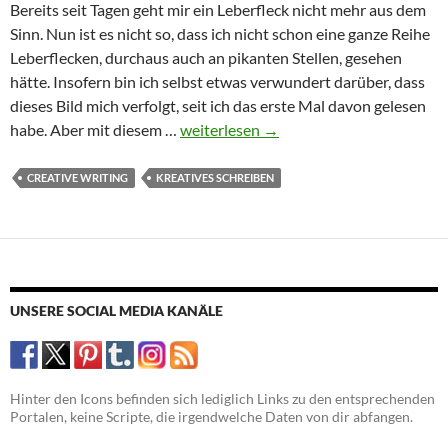
Bereits seit Tagen geht mir ein Leberfleck nicht mehr aus dem
Sinn. Nun ist es nicht so, dass ich nicht schon eine ganze Reihe
Leberflecken, durchaus auch an pikanten Stellen, gesehen
hätte. Insofern bin ich selbst etwas verwundert darüber, dass
dieses Bild mich verfolgt, seit ich das erste Mal davon gelesen
Die
habe. Aber mit diesem …
weiterlesen
→
Funktion
körperlicher
CREATIVE WRITING
KREATIVES SCHREIBEN
Details:
Imogens
Leberfleck
UNSERE SOCIAL MEDIA KANÄLE
Hinter den Icons befinden sich lediglich Links zu den entsprechenden
Portalen, keine Scripte, die irgendwelche Daten von dir abfangen.