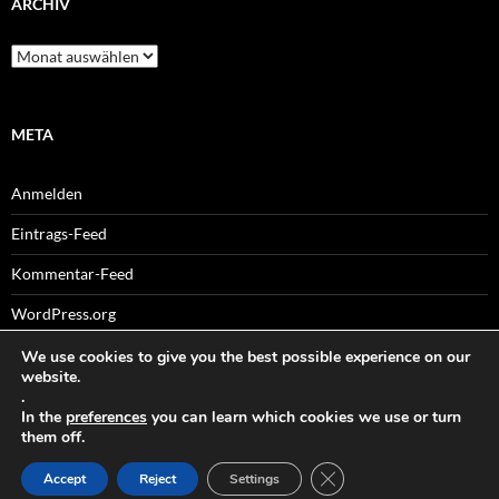
ARCHIV
Archiv
META
Anmelden
Eintrags-Feed
Kommentar-Feed
WordPress.org
We use cookies to give you the best possible experience on our
website.
.
Sitemaps
In the
preferences
you can learn which cookies we use or turn
them off.
GDPR COOKIE-BANNER
Accept
Reject
Settings
Datenschutz
Stolz präsentiert von WordPress