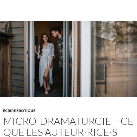
du
désir
–
et
si
la
honte
n’existait
pas
?
ÉCRIRE ÉROTIQUE
MICRO-DRAMATURGIE – CE
QUE LES AUTEUR·RICE·S