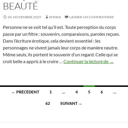
BEAUTÉ
24. NOVEMBRE 2025
ENNKA
LAISSER UN COMMENTAIRE
Personne ne se voit tel qu’il est. Toute perception du corps
passe par un filtre : souvenirs, comparaisons, paroles reçues.
Dans l’écriture érotique, cela devient essentiel : les
personnages ne vivent jamais leur corps de manière neutre.
Même seuls, ils portent le souvenir d’un regard. Celle qui se
Image
croit belle a appris à le croire …
Continuer la lecture de
→
de
soi
et
regard
Navigation
← PRÉCÉDENT
1
…
4
5
6
…
des
des
autres
62
SUIVANT →
–
articles
comment
les