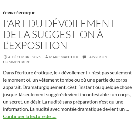
ÉCRIRE ÉROTIQUE
L’ART DU DÉVOILEMENT –
DE LA SUGGESTION À
L’EXPOSITION
4. DÉCEMBRE 2025
MARC MANTHER
LAISSER UN
COMMENTAIRE
Dans l’écriture érotique, le « dévoilement » n’est pas seulement
le moment où un vêtement tombe ou où une partie du corps
apparaît. Dramaturgiquement, c’est l’instant où quelque chose
jusque-là seulement suggéré devient incontestable : un corps,
un secret, un désir. La nudité sans préparation n’est qu’une
information. La nudité avec montée dramatique devient un …
L’art
Continuer la lecture de
→
du
dévoilement