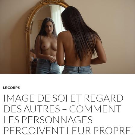
que
les
auteur·rice·s
d’érotisme
peuvent
apprendre
des
séries
chinoises
ultra-
courtes
LE CORPS
IMAGE DE SOI ET REGARD
DES AUTRES – COMMENT
LES PERSONNAGES
PERÇOIVENT LEUR PROPRE