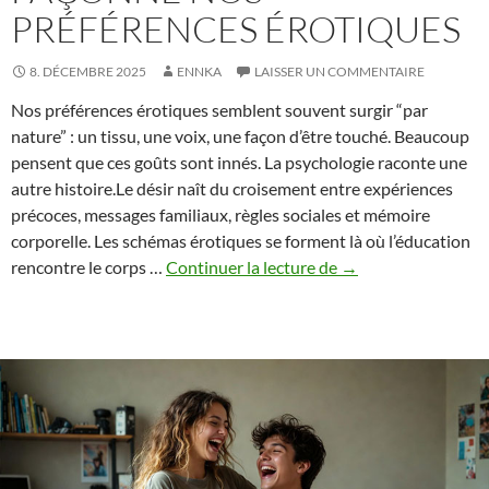
PRÉFÉRENCES ÉROTIQUES
8. DÉCEMBRE 2025
ENNKA
LAISSER UN COMMENTAIRE
Nos préférences érotiques semblent souvent surgir “par
nature” : un tissu, une voix, une façon d’être touché. Beaucoup
pensent que ces goûts sont innés. La psychologie raconte une
autre histoire.Le désir naît du croisement entre expériences
précoces, messages familiaux, règles sociales et mémoire
corporelle. Les schémas érotiques se forment là où l’éducation
Désir
rencontre le corps …
Continuer la lecture de
→
conditionné
–
comment
l’éducation
façonne
nos
préférences
érotiques