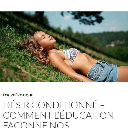
au
crop
top
:
le
nombril,
un
sujet
public
ÉCRIRE ÉROTIQUE
DÉSIR CONDITIONNÉ –
COMMENT L’ÉDUCATION
FAÇONNE NOS