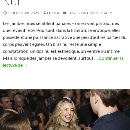
NUE
1. DÉCEMBRE 2025
ENNKA
LAISSER UN COMMENTAIRE
Les jambes nues semblent banales – on en voit partout dès
que revient l’été. Pourtant, dans la littérature érotique, elles
possèdent une puissance narrative que peu d’autres parties du
corps peuvent égaler. Un bras nu reste une simple
constatation, un dos nu est esthétique, un ventre nu intime.
Mais lorsque des jambes se dévoilent, surtout …
Continuer la
Pourquoi
lecture de
→
les
jambes
nues
racontent
plus
que
toute
autre
peau