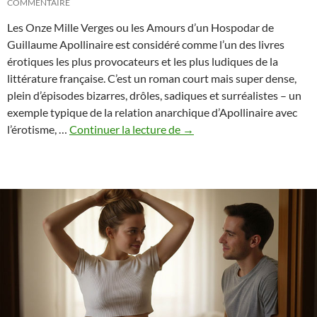
COMMENTAIRE
Les Onze Mille Verges ou les Amours d’un Hospodar de
Guillaume Apollinaire est considéré comme l’un des livres
érotiques les plus provocateurs et les plus ludiques de la
littérature française. C’est un roman court mais super dense,
plein d’épisodes bizarres, drôles, sadiques et surréalistes – un
exemple typique de la relation anarchique d’Apollinaire avec
«
l’érotisme, …
Continuer la lecture de
→
Les
Onze
Mille
Verges
»
de
Guillaume
Apollinaire
(1907)