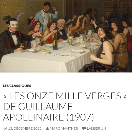
ce
que
le
silence
raconte
dans
une
scène
de
sexe
LES CLASSIQUES
« LES ONZE MILLE VERGES »
DE GUILLAUME
APOLLINAIRE (1907)
13. DÉCEMBRE 2025
MARC MANTHER
LAISSER UN