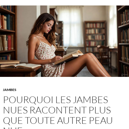
–
de
la
suggestion
à
l’exposition
JAMBES
POURQUOI LES JAMBES
NUES RACONTENT PLUS
QUE TOUTE AUTRE PEAU