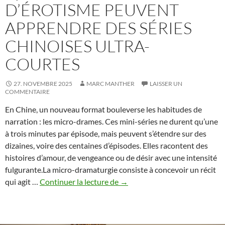
D’ÉROTISME PEUVENT
APPRENDRE DES SÉRIES
CHINOISES ULTRA-
COURTES
27. NOVEMBRE 2025
MARC MANTHER
LAISSER UN
COMMENTAIRE
En Chine, un nouveau format bouleverse les habitudes de
narration : les micro-drames. Ces mini-séries ne durent qu’une
à trois minutes par épisode, mais peuvent s’étendre sur des
dizaines, voire des centaines d’épisodes. Elles racontent des
histoires d’amour, de vengeance ou de désir avec une intensité
fulgurante.La micro-dramaturgie consiste à concevoir un récit
Micro-
qui agit …
Continuer la lecture de
→
dramaturgie
–
Ce