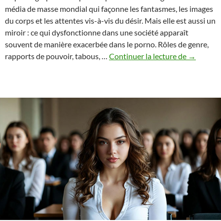
média de masse mondial qui façonne les fantasmes, les images
du corps et les attentes vis-à-vis du désir. Mais elle est aussi un
miroir : ce qui dysfonctionne dans une société apparaît
souvent de manière exacerbée dans le porno. Rôles de genre,
La
rapports de pouvoir, tabous, …
Continuer la lecture de
→
pornogra
comme
miroir
de
la
société
–
entre
libération
et
exploitat