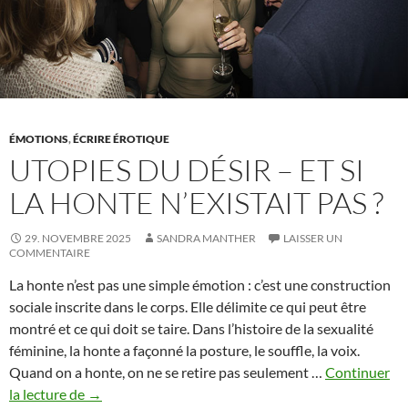
nue
ÉMOTIONS
,
ÉCRIRE ÉROTIQUE
UTOPIES DU DÉSIR – ET SI
LA HONTE N’EXISTAIT PAS ?
29. NOVEMBRE 2025
SANDRA MANTHER
LAISSER UN
COMMENTAIRE
La honte n’est pas une simple émotion : c’est une construction
sociale inscrite dans le corps. Elle délimite ce qui peut être
montré et ce qui doit se taire. Dans l’histoire de la sexualité
féminine, la honte a façonné la posture, le souffle, la voix.
Quand on a honte, on ne se retire pas seulement …
Continuer
Utopies
la lecture de
→