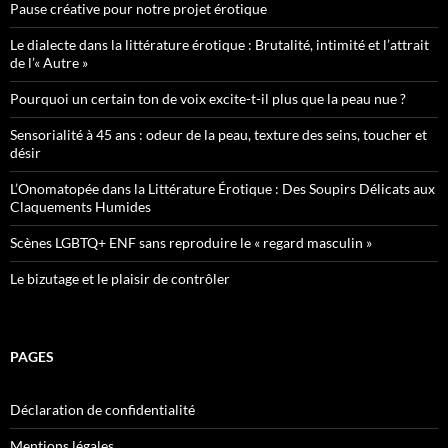
Pause créative pour notre projet érotique
Le dialecte dans la littérature érotique : Brutalité, intimité et l’attrait
de l’« Autre »
Pourquoi un certain ton de voix excite-t-il plus que la peau nue ?
Sensorialité à 45 ans : odeur de la peau, texture des seins, toucher et
désir
L’Onomatopée dans la Littérature Érotique : Des Soupirs Délicats aux
Claquements Humides
Scènes LGBTQ+ ENF sans reproduire le « regard masculin »
Le bizutage et le plaisir de contrôler
PAGES
Déclaration de confidentialité
Mentions légales