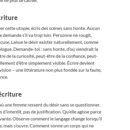
de ne plus se cacher.
riture
rer cette utopie, écris des scènes sans honte. Aucun
 demande s’il va trop loin. Personne ne rougit,
cuse. Laisse le désir exister naturellement, comme
logue. Demande-toi : sans honte, d’où viendrait la
re de la curiosité, peut-être de la confiance, peut-
illement d’être simplement visible. Écrire devient
vision – une littérature non plus fondée sur la faute,
ence.
écriture
où une femme ressent du désir sans se questionner.
 d’interdit, pas de justification. Qu’elle agisse parce
vivante. Observe comment le langage change lorsqu’il
us, mais s’ouvre. Comment sonne un corps qui ne