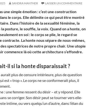
2025
SANDRA MANTHER
LAISSER UN COMMENTAIRE
as une simple émotion : c’est une construction
 dans le corps. Elle délimite ce qui peut être montré
 taire. Dans l’histoire de la sexualité féminine, la
la posture, le souffle, la voix. Quand on a honte, on
 seulement en soi : le corps se plie, le regard se
 se contracte. La honte nous sépare de nous-mêmes,
s des spectatrices de notre propre chair. Une utopie
sir commence là où cette architecture s’effondre.
t-il si la honte disparaissait ?
y aurait plus de censure intérieure, plus de question
qui est « trop ». Le corps ne se conformerait plus, il
ement.
e : une femme ressent du désir – et y répond. Elle
 sans se corriger. Son désir peut se tourner vers elle-
ste intime, ou vers quelqu’un d’autre, dans l’élan du