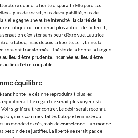
ttérature quand la honte disparaît ? Elle perd ses
les – plus de secret, plus de culpabilité, plus de
ais elle gagne une autre intensité :
la clarté de la
iture érotique ne tournerait plus autour de l’interdit,
 sensation d’exister sans peur d’être vue. L’autrice
ontre le tabou, mais depuis la liberté. Le rythme, la
en seraient transformés. Libérée de la honte, la langue
 au lieu d’être prudente
,
incarnée au lieu d’être
e au lieu d’être coupable
.
omme équilibre
 sans honte, le désir ne reproduirait plus les
es équilibrerait. Le regard ne serait plus voyeuriste,
Voir signifierait rencontrer. Le désir serait reconnu
ion, mais comme vitalité. L’utopie féministe du
pas un monde d’excès, mais de
conscience
– un monde
us besoin de se justifier. La liberté ne serait pas de