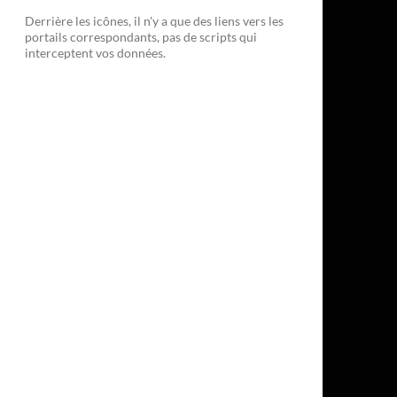
Derrière les icônes, il n'y a que des liens vers les
portails correspondants, pas de scripts qui
interceptent vos données.