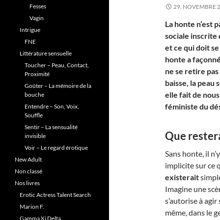
Fesses
29. NOVEMBRE 
Vagin
La honte n’est p
Intrigue
sociale inscrite
FNE
et ce qui doit se
Littérature sensuelle
honte a façonné 
Toucher – Peau, Contact,
ne se retire pas
Proximité
baisse, la peau
Goûter – La mémoire de la
elle fait de nou
bouche
féministe du dé
Entendre – Son, Voix,
Souffle
Sentir – La sensualité
Que resterai
invisible
Voir – Le regard érotique
Sans honte, il n’
New Adult
implicite sur ce 
Non classé
existerait
simpl
Nos livres
Imagine une scèn
Erotic Actress Talent Search
s’autorise à agir
Marion F.
même, dans le ge
Gamma Xi Delta