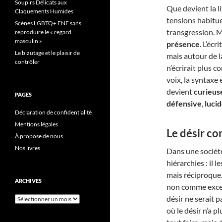
Soupirs Délicats aux
Que devient la li
Claquements Humides
tensions habituel
Scènes LGBTQ+ ENF sans
transgression. M
reproduire le « regard
masculin »
présence
. L’écr
Le bizutage et le plaisir de
mais autour de la
contrôler
n’écrirait plus c
voix, la syntaxe 
devient
curieuse
PAGES
défensive
,
lucid
Déclaration de confidentialité
Mentions légales
Le désir c
À propose de nous
Nos livres
Dans une société
hiérarchies : il l
mais réciproque. 
ARCHIVES
non comme except
désir ne serait 
Archives
où le désir n’a pl