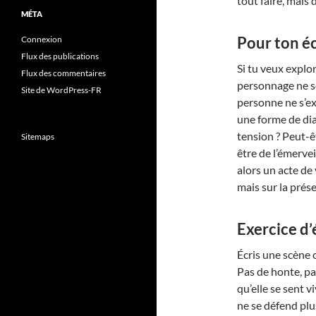
tout faire, mais 
MÉTA
Pour ton éc
Connexion
Flux des publications
Si tu veux explo
Flux des commentaires
personnage ne se
Site de WordPress-FR
personne ne s’ex
une forme de dia
tension ? Peut-êt
Sitemaps
être de l’émerve
alors un acte de 
mais sur la prés
Exercice d’
Écris une scène 
Pas de honte, pas
qu’elle se sent 
ne se défend pl