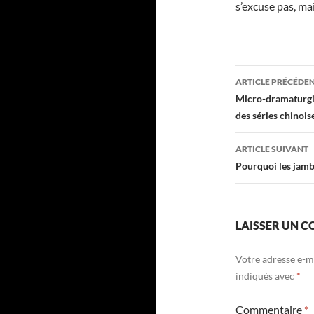
s’excuse pas, mai
Navigati
ARTICLE PRÉCÉDE
des
Micro-dramaturgie
des séries chinois
articles
ARTICLE SUIVANT
Pourquoi les jamb
LAISSER UN 
Votre adresse e-ma
indiqués avec
*
Commentaire
*