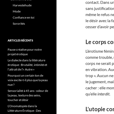
contact. Dans un
Harvestehude
sans justificatio
Mode
même le refus ne 
Confiance en toi
le désir avec la 
Sororités
cesser d’avoir pe
Le corps c
ARTICLES RÉCENTS
Pause créative pour notre
L’érotisme fémin
projet érotique
comme trouble, 
Le dialecte dans la littérature
corps ne serait p
érotique : Brutalité, intimité et
en vibration. Auc
l’attrait de l’« Autre »
trop ». Aucun ne 
Pourquoi un certain ton de
voix excite-t-il plus que la peau
le jugement, ma
nue ?
cacher : elle mo
Sensorialité à 45 ans : odeur de
qu’elle
interdit
.
la peau, texture des seins,
toucher et désir
L’Onomatopée dans la
L’utopie c
Littérature Érotique : Des