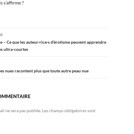
s s’affirme ?
on
NT
 – Ce que les auteur·rice·s d’érotisme peuvent apprendre
es ultra-courtes
es nues racontent plus que toute autre peau nue
COMMENTAIRE
il ne sera pas publiée.
Les champs obligatoires sont