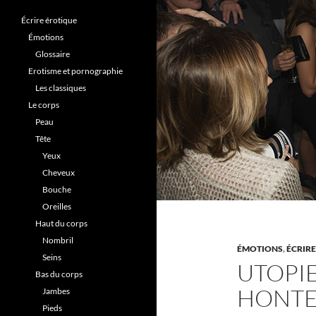
Écrire érotique
Émotions
Glossaire
Erotisme et pornographie
Les classiques
Le corps
Peau
Tête
Yeux
Cheveux
Bouche
Oreilles
Haut du corps
Nombril
ÉMOTIONS
,
ÉCRIR
Seins
UTOPIE
Bas du corps
HONTE 
Jambes
Pieds