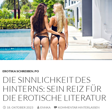
Literatur
EROTIKA SCHREIBEN
,
PO
DIE SINNLICHKEIT DES
HINTERNS: SEIN REIZ FÜR
DIE EROTISCHE LITERATUR
18. OKTOBER 2023
ENNKA
KOMMENTAR HINTERLASSEN