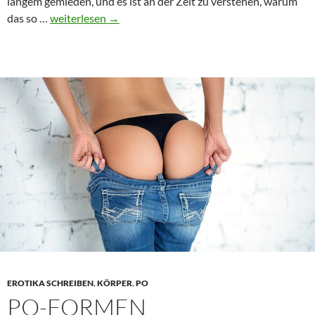
langem gemieden, und es ist an der Zeit zu verstehen, warum
Warum
das so …
weiterlesen
→
ist
der
Anus
in
der
erotischen
Literatur
noch
immer
ein
Tabu?
EROTIKA SCHREIBEN
,
KÖRPER
,
PO
PO-FORMEN