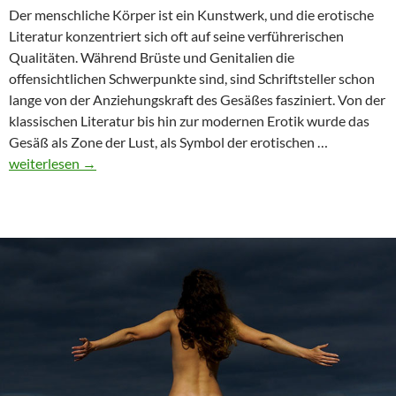
Der menschliche Körper ist ein Kunstwerk, und die erotische
Literatur konzentriert sich oft auf seine verführerischen
Qualitäten. Während Brüste und Genitalien die
offensichtlichen Schwerpunkte sind, sind Schriftsteller schon
lange von der Anziehungskraft des Gesäßes fasziniert. Von der
klassischen Literatur bis hin zur modernen Erotik wurde das
Die
Gesäß als Zone der Lust, als Symbol der erotischen …
Sinnlichkei
weiterlesen
→
des
Hinterns:
Sein
Reiz
für
die
erotische
Literatur