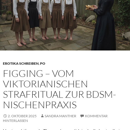
die
Literatur
ihn
beschreibt
EROTIKA SCHREIBEN
,
PO
FIGGING – VOM
VIKTORIANISCHEN
STRAFRITUAL ZUR BDSM-
NISCHENPRAXIS
2. OKTOBER 2025
SANDRA MANTHER
KOMMENTAR
HINTERLASSEN