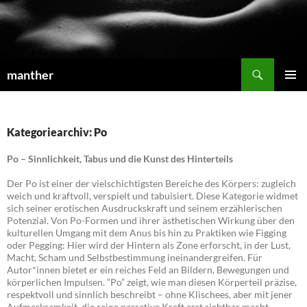
Suchen
manther
ZUM
PRIMÄR
INHALT
MENÜ
SPRINGEN
Kategoriearchiv: Po
Po – Sinnlichkeit, Tabus und die Kunst des Hinterteils
Der Po ist einer der vielschichtigsten Bereiche des Körpers: zugleich
weich und kraftvoll, verspielt und tabuisiert. Diese Kategorie widmet
sich seiner erotischen Ausdruckskraft und seinem erzählerischen
Potenzial. Von Po-Formen und ihrer ästhetischen Wirkung über den
kulturellen Umgang mit dem Anus bis hin zu Praktiken wie Figging
oder Pegging: Hier wird der Hintern als Zone erforscht, in der Lust,
Macht, Scham und Selbstbestimmung ineinandergreifen. Für
Autor*innen bietet er ein reiches Feld an Bildern, Bewegungen und
körperlichen Impulsen. “Po” zeigt, wie man diesen Körperteil präzise,
respektvoll und sinnlich beschreibt – ohne Klischees, aber mit jener
Aufmerksamkeit, die seine narrative Kraft erst sichtbar macht.