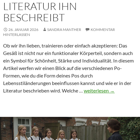
LITERATUR IHN
BESCHREIBT
26. JANUAR 2026
SANDRA MANTHER
KOMMENTAR
HINTERLASSEN
Ob wir ihn lieben, trainieren oder einfach akzeptieren: Das
Gesäß ist nicht nur ein funktionaler Körperteil, sondern auch
ein Symbol für Schönheit, Stärke und Individualität. In diesem
Artikel werfen wir einen Blick auf die verschiedenen Po-
Formen, wie du die Form deines Pos durch
Lebensstiländerungen beeinflussen kannst und wie er in der
Po:
Literatur beschrieben wird. Welche …
weiterlesen
→
Formen,
Einfluss,
Sprache
–
und
wie