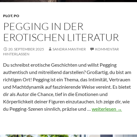
PLOT
,
PO
PEGGING IN DER
EROTISCHEN LITERATUR
20. SEPTEMBER 2025
SANDRA MANTHER
KOMMENTAR
HINTERLASSEN
Du schreibst erotische Geschichten und willst Pegging
authentisch und mitreißend darstellen? Großartig, du bist am
richtigen Ort! Pegging ist ein Thema, das Intimität, Vertrauen
und Machtdynamik auf faszinierende Weise vereint. Es bietet
dir als Autor die Chance, tief in die Emotionen und
Körperlichkeit deiner Figuren einzutauchen. Ich zeige dir, wie
Pegging
du Pegging-Szenen sinnlich, präzise und …
weiterlesen
→
in
der
erotischen