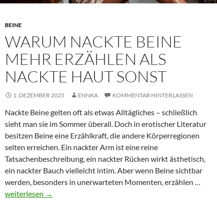
BEINE
WARUM NACKTE BEINE
MEHR ERZÄHLEN ALS
NACKTE HAUT SONST
1. DEZEMBER 2025
ENNKA
KOMMENTAR HINTERLASSEN
Nackte Beine gelten oft als etwas Alltägliches – schließlich
sieht man sie im Sommer überall. Doch in erotischer Literatur
besitzen Beine eine Erzählkraft, die andere Körperregionen
selten erreichen. Ein nackter Arm ist eine reine
Tatsachenbeschreibung, ein nackter Rücken wirkt ästhetisch,
ein nackter Bauch vielleicht intim. Aber wenn Beine sichtbar
War
werden, besonders in unerwarteten Momenten, erzählen …
nack
weiterlesen
→
Bein
meh