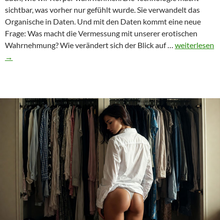
sichtbar, was vorher nur gefühlt wurde. Sie verwandelt das
Organische in Daten. Und mit den Daten kommt eine neue
Frage: Was macht die Vermessung mit unserer erotischen
Technologie
Wahrnehmung? Wie verändert sich der Blick auf …
weiterlesen
trifft
→
Erotik:
3D-
Fußscans
und
die
Ästhetik
der
Perfektion