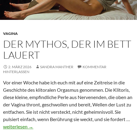
VAGINA
DER MYTHOS, DER IM BETT
LAUERT
2. MÄRZ 2026
SANDRA MANTHER
KOMMENTAR
HINTERLASSEN
Vor einer Woche habe ich euch mit auf eine Zeitreise in die
Geschichte des klitoralen Orgasmus genommen. Die Klitoris,
diese kleine, empfindliche Perle aus Nervenenden, die oben an
der Vagina thront, geschwollen und bereit, Wellen der Lust zu
entfachen. Sie ist nicht versteckt, nicht geheimnisvoll. Sie
De
pulsiert einfach, wenn Berührung sie weckt, und sie fordert …
My
weiterlesen
→
der