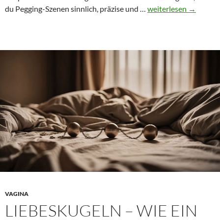
Pegging
du Pegging-Szenen sinnlich, präzise und …
weiterlesen
→
in
der
erotischen
Literatur
VAGINA
LIEBESKUGELN – WIE EIN