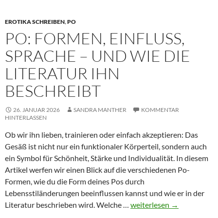
EROTIKA SCHREIBEN
,
PO
PO: FORMEN, EINFLUSS,
SPRACHE – UND WIE DIE
LITERATUR IHN
BESCHREIBT
26. JANUAR 2026
SANDRA MANTHER
KOMMENTAR
HINTERLASSEN
Ob wir ihn lieben, trainieren oder einfach akzeptieren: Das
Gesäß ist nicht nur ein funktionaler Körperteil, sondern auch
ein Symbol für Schönheit, Stärke und Individualität. In diesem
Artikel werfen wir einen Blick auf die verschiedenen Po-
Formen, wie du die Form deines Pos durch
Lebensstiländerungen beeinflussen kannst und wie er in der
Po:
Literatur beschrieben wird. Welche …
weiterlesen
→
Formen,