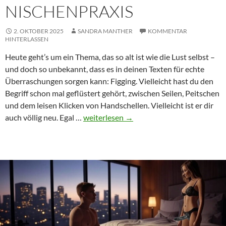
NISCHENPRAXIS
2. OKTOBER 2025
SANDRA MANTHER
KOMMENTAR
HINTERLASSEN
Heute geht’s um ein Thema, das so alt ist wie die Lust selbst –
und doch so unbekannt, dass es in deinen Texten für echte
Überraschungen sorgen kann: Figging. Vielleicht hast du den
Begriff schon mal geflüstert gehört, zwischen Seilen, Peitschen
und dem leisen Klicken von Handschellen. Vielleicht ist er dir
Figging
auch völlig neu. Egal …
weiterlesen
→
–
Vom
viktorianischen
Strafritual
zur
BDSM-
Nischenpraxis