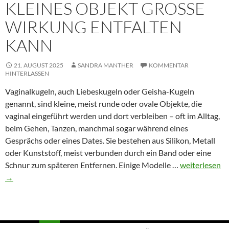
KLEINES OBJEKT GROSSE W
IRKUNG ENTFALTEN K
ANN
21. AUGUST 2025
SANDRA MANTHER
KOMMENTAR
HINTERLASSEN
Vaginalkugeln, auch Liebeskugeln oder Geisha-Kugeln
genannt, sind kleine, meist runde oder ovale Objekte, die
vaginal eingeführt werden und dort verbleiben – oft im Alltag,
beim Gehen, Tanzen, manchmal sogar während eines
Gesprächs oder eines Dates. Sie bestehen aus Silikon, Metall
oder Kunststoff, meist verbunden durch ein Band oder eine
Liebeskugeln
Schnur zum späteren Entfernen. Einige Modelle …
weiterlesen
–
→
Wie
ein
kleines
Objekt