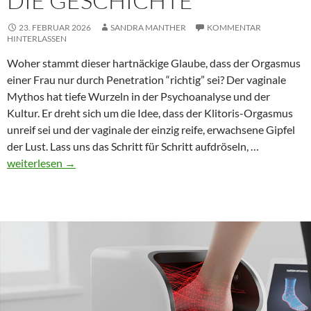
DIE GESCHICHTE
23. FEBRUAR 2026
SANDRA MANTHER
KOMMENTAR
HINTERLASSEN
Woher stammt dieser hartnäckige Glaube, dass der Orgasmus
einer Frau nur durch Penetration “richtig” sei? Der vaginale
Mythos hat tiefe Wurzeln in der Psychoanalyse und der
Kultur. Er dreht sich um die Idee, dass der Klitoris-Orgasmus
unreif sei und der vaginale der einzig reife, erwachsene Gipfel
Der
der Lust. Lass uns das Schritt für Schritt aufdröseln, …
vaginale
weiterlesen
→
Mythos:
Eine
kurze
Reise
durch
die
Geschicht