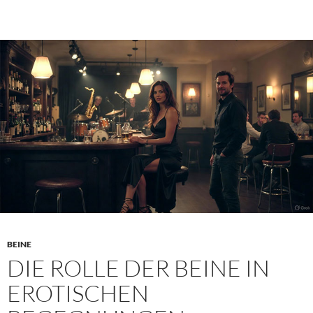
Einfluss,
Sprache
–
und
wie
die
Literatur
ihn
beschreibt
BEINE
DIE ROLLE DER BEINE IN
EROTISCHEN