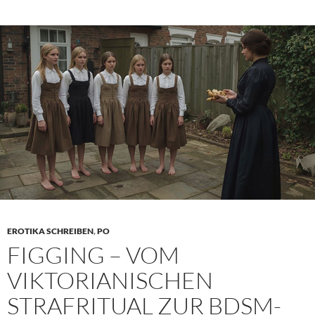
erzä
als
nack
Haut
sons
EROTIKA SCHREIBEN
,
PO
FIGGING – VOM
VIKTORIANISCHEN
STRAFRITUAL ZUR BDSM-