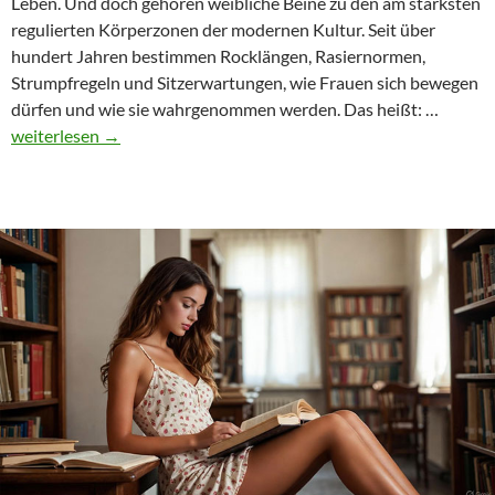
Leben. Und doch gehören weibliche Beine zu den am stärksten
regulierten Körperzonen der modernen Kultur. Seit über
hundert Jahren bestimmen Rocklängen, Rasiernormen,
Strumpfregeln und Sitzerwartungen, wie Frauen sich bewegen
Blickm
dürfen und wie sie wahrgenommen werden. Das heißt: …
und
weiterlesen
→
Befreiu
Ein
feminis
Blick
auf
unsere
Beine