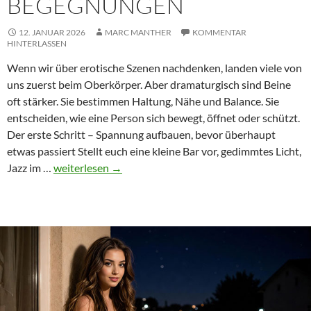
BEGEGNUNGEN
12. JANUAR 2026
MARC MANTHER
KOMMENTAR
HINTERLASSEN
Wenn wir über erotische Szenen nachdenken, landen viele von
uns zuerst beim Oberkörper. Aber dramaturgisch sind Beine
oft stärker. Sie bestimmen Haltung, Nähe und Balance. Sie
entscheiden, wie eine Person sich bewegt, öffnet oder schützt.
Der erste Schritt – Spannung aufbauen, bevor überhaupt
etwas passiert Stellt euch eine kleine Bar vor, gedimmtes Licht,
Die
Jazz im …
weiterlesen
→
Rolle
der
Beine
in
erotischen
Begegnungen