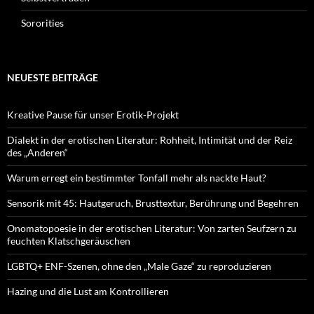
Sororities
NEUESTE BEITRÄGE
Kreative Pause für unser Erotik-Projekt
Dialekt in der erotischen Literatur: Rohheit, Intimität und der Reiz
des „Anderen“
Warum erregt ein bestimmter Tonfall mehr als nackte Haut?
Sensorik mit 45: Hautgeruch, Brusttextur, Berührung und Begehren
Onomatopoesie in der erotischen Literatur: Von zarten Seufzern zu
feuchten Klatschgeräuschen
LGBTQ+ ENF-Szenen, ohne den „Male Gaze“ zu reproduzieren
Hazing und die Lust am Kontrollieren