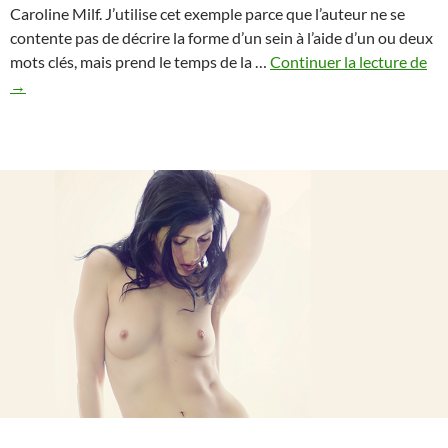
Caroline Milf. J’utilise cet exemple parce que l’auteur ne se
contente pas de décrire la forme d’un sein à l’aide d’un ou deux
Co
mots clés, mais prend le temps de la …
Continuer la lecture de
déc
→
un
poi
4
–
Fo
et
co