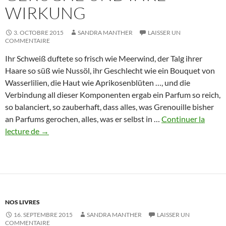
WIRKUNG
3. OCTOBRE 2015
SANDRA MANTHER
LAISSER UN
COMMENTAIRE
Ihr Schweiß duftete so frisch wie Meerwind, der Talg ihrer
Haare so süß wie Nussöl, ihr Geschlecht wie ein Bouquet von
Wasserlilien, die Haut wie Aprikosenblüten …, und die
Verbindung all dieser Komponenten ergab ein Parfum so reich,
so balanciert, so zauberhaft, dass alles, was Grenouille bisher
an Parfums gerochen, alles, was er selbst in …
Continuer la
Gerüche
lecture de
→
und
ihre
Wirkung
NOS LIVRES
16. SEPTEMBRE 2015
SANDRA MANTHER
LAISSER UN
COMMENTAIRE