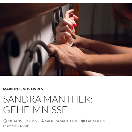
1
–
Introduction
MARION F.
,
NOS LIVRES
SANDRA MANTHER:
GEHEIMNISSE
18. JANVIER 2016
SANDRA MANTHER
LAISSER UN
COMMENTAIRE