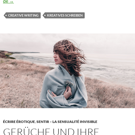
Der
de
→
Unterschied
zwischen
CREATIVE WRITING
KREATIVES SCHREIBEN
Erotik
und
Pornographie
ÉCRIRE ÉROTIQUE
,
SENTIR – LA SENSUALITÉ INVISIBLE
GERÜCHE UND IHRE