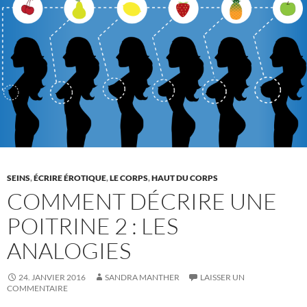
:
liste
de
questions
SEINS
,
ÉCRIRE ÉROTIQUE
,
LE CORPS
,
HAUT DU CORPS
COMMENT DÉCRIRE UNE
POITRINE 2 : LES
ANALOGIES
24. JANVIER 2016
SANDRA MANTHER
LAISSER UN
COMMENTAIRE