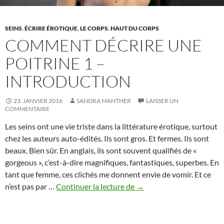
SEINS
,
ÉCRIRE ÉROTIQUE
,
LE CORPS
,
HAUT DU CORPS
COMMENT DÉCRIRE UNE
POITRINE 1 –
INTRODUCTION
23. JANVIER 2016
SANDRA MANTHER
LAISSER UN
COMMENTAIRE
Les seins ont une vie triste dans la littérature érotique, surtout
chez les auteurs auto-édités. Ils sont gros. Et fermes. Ils sont
beaux. Bien sûr. En anglais, ils sont souvent qualifiés de «
gorgeous », c’est-à-dire magnifiques, fantastiques, superbes. En
tant que femme, ces clichés me donnent envie de vomir. Et ce
Comment
n’est pas par …
Continuer la lecture de
→
décrire
une
poitrine