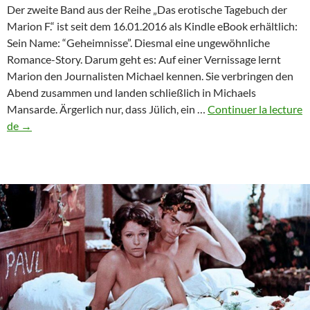
Der zweite Band aus der Reihe „Das erotische Tagebuch der
Marion F.“ ist seit dem 16.01.2016 als Kindle eBook erhältlich:
Sein Name: “Geheimnisse”. Diesmal eine ungewöhnliche
Romance-Story. Darum geht es: Auf einer Vernissage lernt
Marion den Journalisten Michael kennen. Sie verbringen den
Abend zusammen und landen schließlich in Michaels
Mansarde. Ärgerlich nur, dass Jülich, ein …
Continuer la lecture
Sandra
de
→
Manther:
Geheimnisse