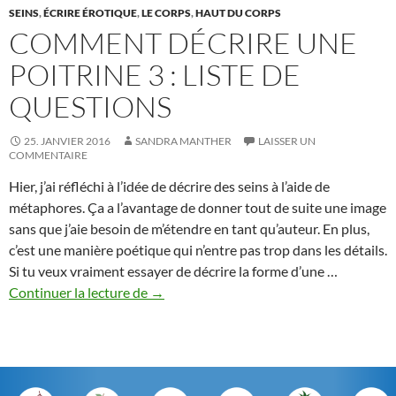
SEINS
,
ÉCRIRE ÉROTIQUE
,
LE CORPS
,
HAUT DU CORPS
COMMENT DÉCRIRE UNE
POITRINE 3 : LISTE DE
QUESTIONS
25. JANVIER 2016
SANDRA MANTHER
LAISSER UN
COMMENTAIRE
Hier, j’ai réfléchi à l’idée de décrire des seins à l’aide de
métaphores. Ça a l’avantage de donner tout de suite une image
sans que j’aie besoin de m’étendre en tant qu’auteur. En plus,
c’est une manière poétique qui n’entre pas trop dans les détails.
Si tu veux vraiment essayer de décrire la forme d’une …
Comment
Continuer la lecture de
→
décrire
une
poitrine
3