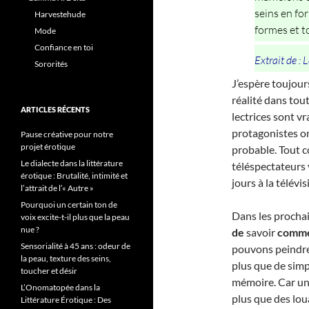
seins en fo
Harvestehude
formes et to
Mode
Confiance en toi
Extrait de : 
Sororités
J’espère toujours
réalité dans tou
ARTICLES RÉCENTS
lectrices sont 
protagonistes on
Pause créative pour notre
projet érotique
probable. Tout 
Le dialecte dans la littérature
téléspectateurs 
érotique : Brutalité, intimité et
jours à la télévis
l’attrait de l’« Autre »
Pourquoi un certain ton de
Dans les prochain
voix excite-t-il plus que la peau
nue ?
de
savoir
commen
Sensorialité à 45 ans : odeur de
pouvons peindre 
la peau, texture des seins,
plus que de simp
toucher et désir
mémoire. Car une 
L’Onomatopée dans la
plus que des lo
Littérature Érotique : Des