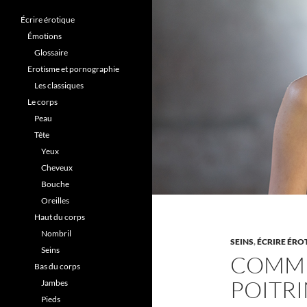
Écrire érotique
Émotions
Glossaire
Erotisme et pornographie
Les classiques
Le corps
Peau
Tête
Yeux
Cheveux
Bouche
Oreilles
Haut du corps
Nombril
SEINS
,
ÉCRIRE ÉRO
Seins
COMME
Bas du corps
POITRI
Jambes
Pieds