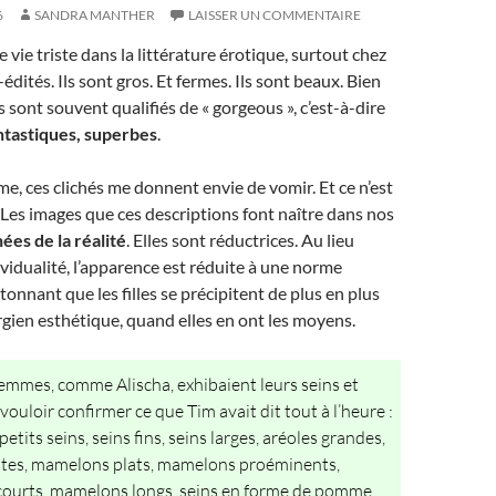
6
SANDRA MANTHER
LAISSER UN COMMENTAIRE
 vie triste dans la littérature érotique, surtout chez
édités. Ils sont gros. Et fermes. Ils sont beaux. Bien
ils sont souvent qualifiés de « gorgeous », c’est-à-dire
ntastiques, superbes
.
e, ces clichés me donnent envie de vomir. Et ce n’est
. Les images que ces descriptions font naître dans nos
nées de la réalité
. Elles sont réductrices. Au lieu
ividualité, l’apparence est réduite à une norme
tonnant que les filles se précipitent de plus en plus
urgien esthétique, quand elles en ont les moyens.
femmes, comme Alischa, exhibaient leurs seins et
ouloir confirmer ce que Tim avait dit tout à l’heure :
petits seins, seins fins, seins larges, aréoles grandes,
ites, mamelons plats, mamelons proéminents,
ourts, mamelons longs, seins en forme de pomme,