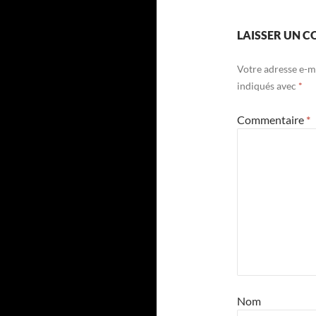
LAISSER UN 
Votre adresse e-ma
indiqués avec
*
Commentaire
*
Nom