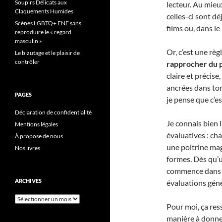
Soupirs Délicats aux
lecteur. Au mieux
Claquements Humides
celles-ci sont dé
Scènes LGBTQ+ ENF sans
films ou, dans le
reproduire le « regard
masculin »
Or, c’est une règl
Le bizutage et le plaisir de
contrôler
rapprocher du p
claire et précise
ancrées dans ton
PAGES
je pense que c’es
Déclaration de confidentialité
Je connais bien 
Mentions légales
évaluatives : cha
À propose de nous
une poitrine mag
Nos livres
formes. Dès qu’u
commence dans la
ARCHIVES
évaluations géné
Archives
Pour moi, ça res
manière à donner