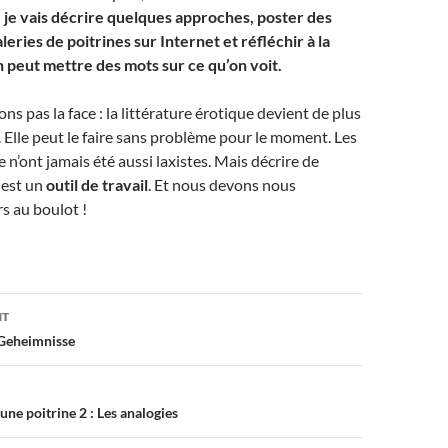
 je vais décrire quelques
approches, poster des
aleries de poitrines sur Internet et réfléchir à la
 peut mettre des mots sur ce qu’on voit.
ns pas la face : la littérature érotique devient de plus
e. Elle peut le faire sans problème pour le moment. Les
 n’ont jamais été aussi laxistes. Mais décrire de
 est un
outil de travail
. Et nous devons nous
rs au boulot !
on
NT
Geheimnisse
ne poitrine 2 : Les analogies