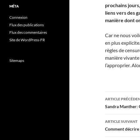
prochains jours,
MÉTA
liens vers des g
Connexion
manière dont on
Flux des publications
Flux des commentaires
Car ne nous voilo
Site de WordPress-FR
en plus explicit
règles de censure
manière vivante
Sitemaps
l’approprier. Alo
Navigati
ARTICLE PRÉCÉDE
des
Sandra Manther: 
articles
ARTICLE SUIVANT
Comment décrire u