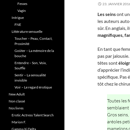
Fesses
23. JANVIER 201
Vagin
Les seins
ont une
Intrigue
les auteurs auto-
FNE
sûr. En anglais, 
Littérature sensuelle
magnifiques, fa
Toucher – Peau, Contact,
Proximité
En tant que femm
Goûter – La mémoire de la
pas par jalousie
bouche
têtes sont
éloig
Entendre – Son, Voix,
Souffle
d’apprécier l’ind
Sentir – La sensualité
spécifique. Pas é
invisible
tôt chez le chir
Voir – Le regard érotique
New Adult
Toutes les 
Non classé
semblaient v
Nos livres
Gros seins, 
Erotic Actress Talent Search
aréoles pet
Marion F.
mamelons c
Gamma Xi Delta