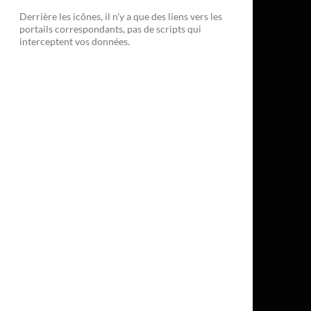
Derrière les icônes, il n'y a que des liens vers les
portails correspondants, pas de scripts qui
interceptent vos données.