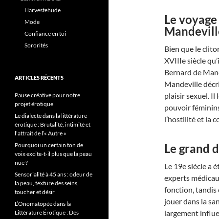
Harvestehude
Le voyage
Mode
Mandevill
Confiance en toi
Sororités
Bien que le clito
XVIIIe siècle qu’
Bernard de Mande
ARTICLES RÉCENTS
Mandeville décri
plaisir sexuel. I
Pause créative pour notre
projet érotique
pouvoir féminins
Le dialecte dans la littérature
l’hostilité et l
érotique : Brutalité, intimité et
l’attrait de l’« Autre »
Pourquoi un certain ton de
Le grand d
voix excite-t-il plus que la peau
nue ?
Le 19e siècle a é
Sensorialité à 45 ans : odeur de
experts médicau
la peau, texture des seins,
fonction, tandis 
toucher et désir
jouer dans la sa
L’Onomatopée dans la
largement influen
Littérature Érotique : Des