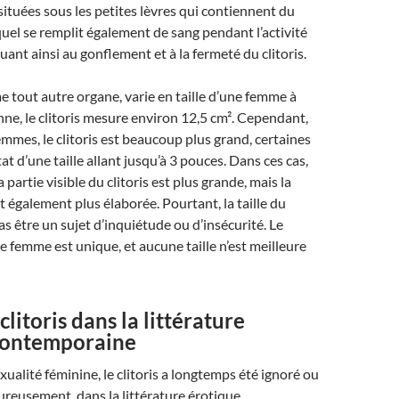
ituées sous les petites lèvres qui contiennent du
equel se remplit également de sang pendant l’activité
uant ainsi au gonflement et à la fermeté du clitoris.
me tout autre organe, varie en taille d’une femme à
nne, le clitoris mesure environ 12,5 cm². Cependant,
emmes, le clitoris est beaucoup plus grand, certaines
at d’une taille allant jusqu’à 3 pouces. Dans ces cas,
partie visible du clitoris est plus grande, mais la
t également plus élaborée. Pourtant, la taille du
pas être un sujet d’inquiétude ou d’insécurité. Le
ue femme est unique, et aucune taille n’est meilleure
clitoris dans la littérature
contemporaine
xualité féminine, le clitoris a longtemps été ignoré ou
reusement, dans la littérature érotique