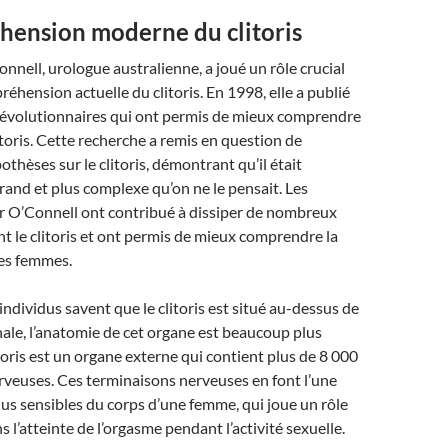
hension moderne du clitoris
nnell, urologue australienne, a joué un rôle crucial
éhension actuelle du clitoris. En 1998, elle a publié
révolutionnaires qui ont permis de mieux comprendre
itoris. Cette recherche a remis en question de
hèses sur le clitoris, démontrant qu’il était
and et plus complexe qu’on ne le pensait. Les
r O’Connell ont contribué à dissiper de nombreux
 le clitoris et ont permis de mieux comprendre la
des femmes.
 individus savent que le clitoris est situé au-dessus de
nale, l’anatomie de cet organe est beaucoup plus
toris est un organe externe qui contient plus de 8 000
rveuses. Ces terminaisons nerveuses en font l’une
plus sensibles du corps d’une femme, qui joue un rôle
 l’atteinte de l’orgasme pendant l’activité sexuelle.