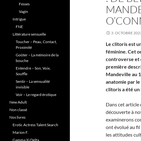
Fesses
MANDE
Vagin
O’CON
Intrigue
FNE
3. OCTOBRE 202
Littérature sensuelle
Toucher – Peau, Contact,
Le clitoris est 
Proximité
féminine. Cet o
Goûter – La mémoire de la
controverse et d
bouche
première descri
Entendre – Son, Voix,
Mandeville au 1
Souffle
anatomie par le
Sentir – La sensualité
invisible
clitoris a été 
Voir – Le regard érotique
New Adult
Dans cet article 
Non classé
découverte à no
Nos livres
examinerons com
Erotic Actress Talent Search
ont évolué au fi
Marion F.
les attitudes cul
Gamma Xi Delta