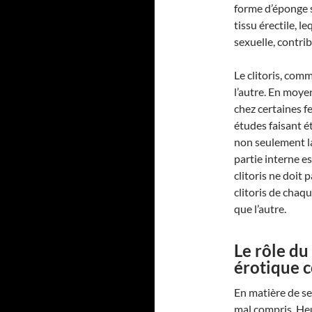
forme d’éponge s
tissu érectile, l
sexuelle, contrib
Le clitoris, com
l’autre. En moye
chez certaines f
études faisant ét
non seulement la 
partie interne es
clitoris ne doit 
clitoris de chaq
que l’autre.
Le rôle du 
érotique 
En matière de se
mal compris. Heu