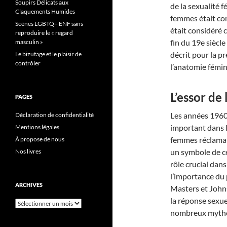
Soupirs Délicats aux
de la sexualité 
Claquements Humides
femmes était con
Scènes LGBTQ+ ENF sans
était considéré 
reproduire le « regard
fin du 19e siècl
masculin »
décrit pour la pr
Le bizutage et le plaisir de
contrôler
l’anatomie fémin
L’essor de
PAGES
Les années 1960
Déclaration de confidentialité
important dans le
Mentions légales
femmes réclamaie
À propose de nous
un symbole de ce
Nos livres
rôle crucial dans
l’importance du 
ARCHIVES
Masters et Johns
la réponse sexuel
Archives
nombreux mythes 