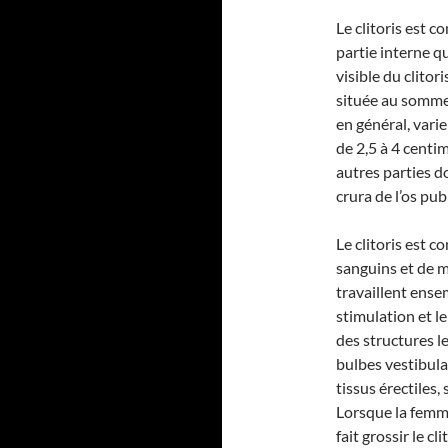
Le clitoris est c
partie interne qu
visible du clitor
située au sommet 
en général, vari
de 2,5 à 4 centim
autres parties do
crura de l’os pub
Le clitoris est c
sanguins et de m
travaillent ensem
stimulation et l
des structures le
bulbes vestibula
tissus érectiles,
Lorsque la femme
fait grossir le c