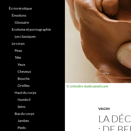
Écrire érotique
Émotions
Glossaire
Erotisme et pornographie
Les classiques
Le corps
Peau
Tête
Yeux
Cheveux
Bouche
Oreilles
©
cottonbro studio
/
pexels.com
Haut du corps
Nombril
Seins
VAGIN
Bas du corps
LA DÉC
Jambes
: DE B
Pieds