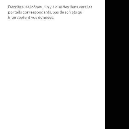
Derrière les icônes, il n'y a que des liens vers les
portails correspondants, pas de scripts qui
interceptent vos données.