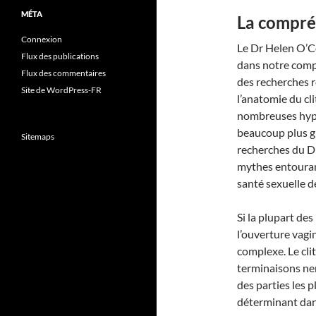
MÉTA
La compré
Connexion
Le Dr Helen O’Co
Flux des publications
dans notre compr
Flux des commentaires
des recherches 
Site de WordPress-FR
l’anatomie du cl
nombreuses hypot
beaucoup plus gr
Sitemaps
recherches du D
mythes entourant
santé sexuelle 
Si la plupart des
l’ouverture vagi
complexe. Le cli
terminaisons ne
des parties les 
déterminant dans