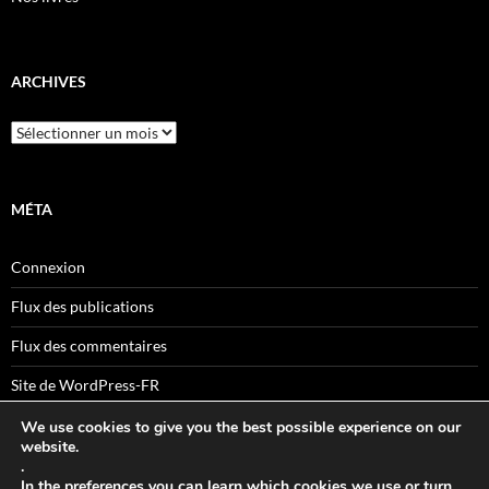
ARCHIVES
Archives
MÉTA
Connexion
Flux des publications
Flux des commentaires
Site de WordPress-FR
We use cookies to give you the best possible experience on our
website.
.
Sitemaps
In the
preferences
you can learn which cookies we use or turn