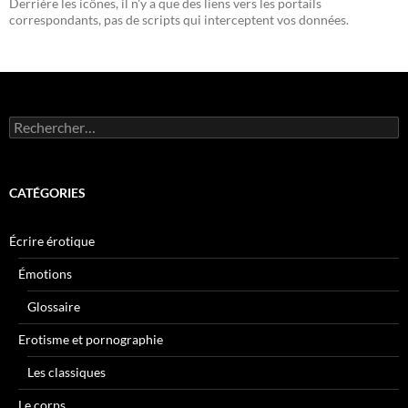
Derrière les icônes, il n'y a que des liens vers les portails
correspondants, pas de scripts qui interceptent vos données.
Rechercher :
CATÉGORIES
Écrire érotique
Émotions
Glossaire
Erotisme et pornographie
Les classiques
Le corps