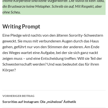
Intime Körperteile sind keine Vulgärwörter. Die Vulva ist kein Tabu,
die Brustwarze keine Metapher. Schreib sie auf. Mit Respekt, aber
ohne Scheu.
Writing Prompt
Eine Pledge wird nachts von den älteren Sorority-Schwestern
geweckt. Sie muss mit verbundenen Augen durch das Haus
gehen, geführt nur von den Stimmen der anderen. Am Ende
des Weges wartet eine Aufgabe, bei der sie sich ganz nackt
zeigen muss – und eine Entscheidung treffen: Will sie Teil der
Schwesternschaft werden? Und was bedeutet das für ihren
Körper?
Beitragsnavigation
VORHERIGER BEITRAG
Sororities auf Instagram: Die „mühelose“ Ästhetik