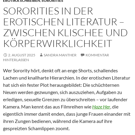
EROTIKA SCHREIBEN
,
SORORITIES
SORORITIES IN DER
EROTISCHEN LITERATUR –
ZWISCHEN KLISCHEE UND
KÖRPERWIRKLICHKEIT
2. AUGUST 2025
SANDRA MANTHER
KOMMENTAR
HINTERLASSEN
Wer Sorority hört, denkt oft an enge Shorts, schallendes
Lachen und knallharte Hierarchien. In der erotischen Literatur
hat sich ein fester Plot herausgebildet: Die schüchternen
Neuen werden gezwungen, sich auszuziehen, Aufgaben zu
erledigen, sexuelle Grenzen zu überschreiten – vor laufender
Kamera. Man kennt das aus Filmreihen wie
Haze Her
, die
eigentlich immer damit enden, dass junge Frauen einander mit
ihren Zungen bedienen, während die Kamera auf ihre
gespreizten Schamlippen zoomt.