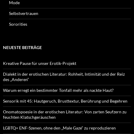
Mode
Selbstvertrauen
Sororities
NEUESTE BEITRÄGE
Kreative Pause für unser Erotik-Projekt
Dialekt in der erotischen Literatur: Rohheit, Intimität und der Reiz
des „Anderen“
Warum erregt ein bestimmter Tonfall mehr als nackte Haut?
Sensorik mit 45: Hautgeruch, Brusttextur, Berührung und Begehren
Onomatopoesie in der erotischen Literatur: Von zarten Seufzern zu
feuchten Klatschgeräuschen
LGBTQ+ ENF-Szenen, ohne den „Male Gaze“ zu reproduzieren