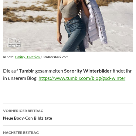
© Foto:
Dmitry_Tsvetkov
/ Shutterstock.com
Die auf
Tumblr
gesammelten
Sorority Winterbilder
findet ihr
in unserem Blog:
https://www.tumblr.com/blog/gxd-winter
Beitragsnavigation
VORHERIGER BEITRAG
Neue Body-Con Bildzitate
NÄCHSTER BEITRAG