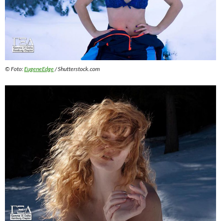
© Foto:
EugeneEdge
/ Shutterstock.com