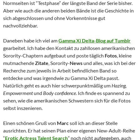
Normseiten ist “Testphase” der längste Band der Serie bisher.
Aber wie auch die anderen beiden Bände ist die Geschichte in
sich abgeschlossen und ohne Vorkenntnisse gut
nachvollziehbar.
Daneben habe ich viel am
Gamma Xi Delta-Blog auf Tumblr
gearbeitet. Ich habe den Kontakt zu zahllosen amerikanischen
Sorority-Chaptern aufgebaut und poste täglich
Fotos
, kleine
mutmachende
Zitate
, Sorority-
News
und alles, was ich bei der
Recherche zum jeweils in Arbeit befindlichen Band so
entdecke und was irgendwie zu Gamma Xi Delta passt.
Natürlich geht es auch hier schwerpunktmäßig um
Hazing,
Empowerment
und
Body confidence
. Ich finde es spannend zu
sehen, wie die amerikanischen Schwestern sich für die Fotos
selbst inszenieren.
Einen schönen Gruß von
Marc
soll ich an dieser Stelle
ausrichten. Er hat seinen Plan einer eigenen New-Adult-Reihe
“
Erotic Actress Talent Search
” noch nicht aufgegeben, auch