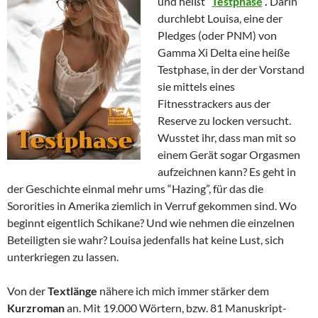
und heißt
“
Testphase
“.
Darin
durchlebt Louisa, eine der
Pledges (oder PNM) von
Gamma Xi Delta eine heiße
Testphase, in der der Vorstand
sie mittels eines
Fitnesstrackers aus der
Reserve zu locken versucht.
Wusstet ihr, dass man mit so
einem Gerät sogar Orgasmen
aufzeichnen kann? Es geht in
der Geschichte einmal mehr ums “Hazing”, für das die
Sororities in Amerika ziemlich in Verruf gekommen sind. Wo
beginnt eigentlich Schikane? Und wie nehmen die einzelnen
Beteiligten sie wahr? Louisa jedenfalls hat keine Lust, sich
unterkriegen zu lassen.
Von der
Textlänge
nähere ich mich immer stärker dem
Kurzroman
an. Mit 19.000 Wörtern, bzw. 81 Manuskript-