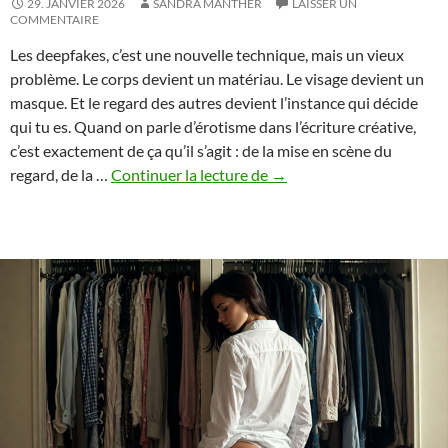
29. JANVIER 2026
SANDRA MANTHER
LAISSER UN
COMMENTAIRE
Les deepfakes, c’est une nouvelle technique, mais un vieux
problème. Le corps devient un matériau. Le visage devient un
masque. Et le regard des autres devient l’instance qui décide
qui tu es. Quand on parle d’érotisme dans l’écriture créative,
c’est exactement de ça qu’il s’agit : de la mise en scène du
Deepfakes
regard, de la …
Continuer la lecture de
→
et
le
corps
volé
–
Écrire
la
nudité
numérique