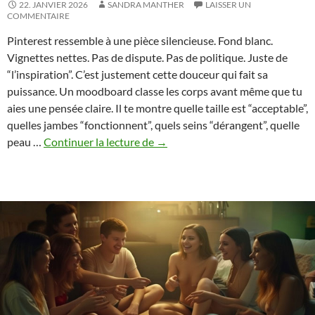
22. JANVIER 2026
SANDRA MANTHER
LAISSER UN
COMMENTAIRE
Pinterest ressemble à une pièce silencieuse. Fond blanc.
Vignettes nettes. Pas de dispute. Pas de politique. Juste de
“l’inspiration”. C’est justement cette douceur qui fait sa
puissance. Un moodboard classe les corps avant même que tu
aies une pensée claire. Il te montre quelle taille est “acceptable”,
quelles jambes “fonctionnent”, quels seins “dérangent”, quelle
Corps
peau …
Continuer la lecture de
→
Pinterest
–
Comment
les
flux
esthétiques
influencent
les
désirs
et