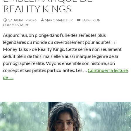
REALITY KINGS
17. JANVIER 2026
MARC MANTHER
LAISSER UN
COMMENTAIRE
Aujourd’hui, on plonge dans l’une des séries les plus
légendaires du monde du divertissement pour adultes : «
Money Talks » de Reality Kings. Cette série a non seulement
séduit plein de fans, mais elle a aussi marqué le genre de la
pornographie réalité. Voyons ensemble son histoire, son
concept et ses petites particularités. Les …
Continuer la lecture
Money
de
→
Talks
:
le
format
emblématique
de
Reality