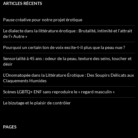
ARTICLES RÉCENTS
Pause créative pour notre projet érotique
Le dialecte dans la littérature érotique : Brutalité, intimité et l’attrait
de l’« Autre »
Pourquoi un certain ton de voix excite-t-il plus que la peau nue ?
Sensorialité à 45 ans : odeur de la peau, texture des seins, toucher et
désir
L’Onomatopée dans la Littérature Érotique : Des Soupirs Délicats aux
Claquements Humides
Scènes LGBTQ+ ENF sans reproduire le « regard masculin »
Le bizutage et le plaisir de contrôler
PAGES