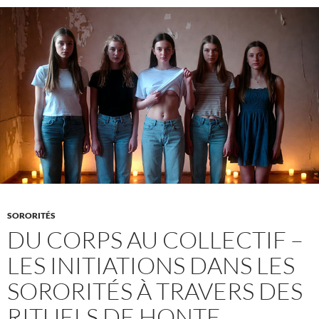
le
re
ér
SORORITÉS
DU CORPS AU COLLECTIF –
LES INITIATIONS DANS LES
SORORITÉS À TRAVERS DES
RITUELS DE HONTE