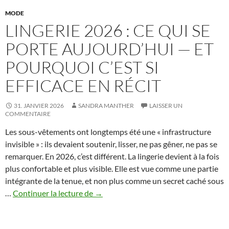
MODE
LINGERIE 2026 : CE QUI SE
PORTE AUJOURD’HUI — ET
POURQUOI C’EST SI
EFFICACE EN RÉCIT
31. JANVIER 2026
SANDRA MANTHER
LAISSER UN
COMMENTAIRE
Les sous-vêtements ont longtemps été une « infrastructure
invisible » : ils devaient soutenir, lisser, ne pas gêner, ne pas se
remarquer. En 2026, c’est différent. La lingerie devient à la fois
plus confortable et plus visible. Elle est vue comme une partie
intégrante de la tenue, et non plus comme un secret caché sous
Lingerie
…
Continuer la lecture de
→
2026
: