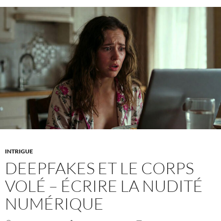
ce
qui
se
porte
aujourd’hui
—
et
pourquoi
c’est
si
efficace
en
récit
INTRIGUE
DEEPFAKES ET LE CORPS
VOLÉ – ÉCRIRE LA NUDITÉ
NUMÉRIQUE