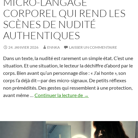
MICRO-LANGAGE
CORPOREL QUI REND LES
SCÈNES DE NUDITÉ
AUTHENTIQUES
24. JANVIER 2026
ENNKA
LAISSER UN COMMENTAIRE
Dans un texte, la nudité est rarement un simple état. C’est une
situation. Et une situation, le lecteur la déchiffre d’abord par le
corps. Bien avant qu’un personnage dise : « J’ai honte », son
corps l’a déjà dit—par des micro-signaux. De petits réflexes
non prémédités. Des gestes qui ressemblent à une protection,
Signaux
avant même …
Continuer la lecture de
→
de
honte
–
micro-
langage