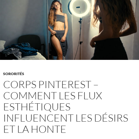
corporel
qui
rend
les
scènes
de
nudité
authentiques
SORORITÉS
CORPS PINTEREST –
COMMENT LES FLUX
ESTHÉTIQUES
INFLUENCENT LES DÉSIRS
ET LA HONTE