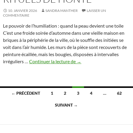
10. JANVIER 2026
SANDRA MANTHER
LAISSER UN
COMMENTAIRE
Le pouvoir de l’humiliation : quand la peau devient une toile
C’est une froide soirée d’automne dans une vieille maison en
briques à la périphérie de la ville, où le souffle des initiées se
voit dans l’air humide. Les murs de la pièce sont recouverts de
peinture écaillée, mais les bougies, disposées à intervalles
Du
irréguliers …
Continuer la lecture de
→
corps
au
collectif
–
Navigation
← PRÉCÉDENT
1
2
3
4
…
62
les
des
initiations
SUIVANT →
dans
articles
les
sororités
à