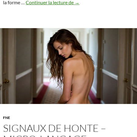
Les
la forme …
Continuer la lecture de
→
fesses
:
formes,
influence,
langage
–
et
comment
la
littérature
les
décrit
FNE
SIGNAUX DE HONTE –