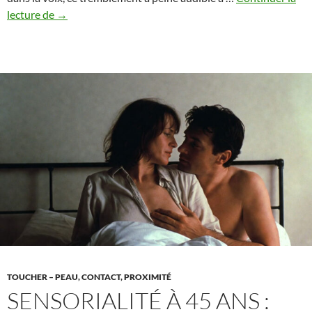
Pourquoi
lecture de
→
un
certain
ton
de
voix
excite-
t-
il
plus
que
la
peau
nue
?
TOUCHER – PEAU, CONTACT, PROXIMITÉ
SENSORIALITÉ À 45 ANS :