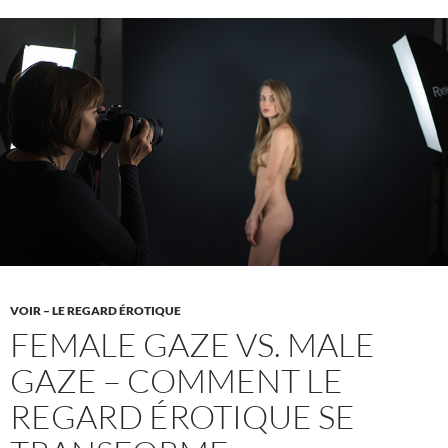
n’a
rien
à
voir
avec
la
perfection.
»
VOIR – LE REGARD ÉROTIQUE
FEMALE GAZE VS. MALE
GAZE – COMMENT LE
REGARD ÉROTIQUE SE