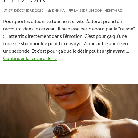
27. DÉCEMBRE 2025
ENNKA
LAISSER UN COMMENTAIRE
Pourquoi les odeurs te touchent si vite L’odorat prend un
raccourci dans le cerveau. Il ne passe pas d’abord par la “raison”
: il atterrit directement dans l’émotion. C’est pour ça qu’une
trace de shampooing peut te renvoyer à une autre année en
une seconde. Et c’est pour ça que le désir peut surgir avant …
Le
Continuer la lecture de
→
parfum
du
souvenir
–
Comment
les
odeurs
déclenchent
émotions
et