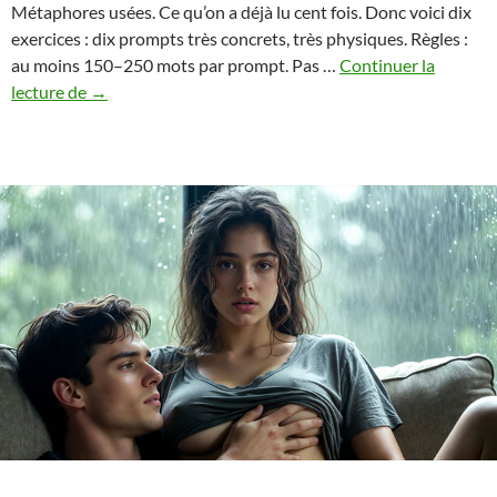
Métaphores usées. Ce qu’on a déjà lu cent fois. Donc voici dix
exercices : dix prompts très concrets, très physiques. Règles :
au moins 150–250 mots par prompt. Pas …
Continuer la
10
lecture de
→
prompts
d’écriture
sensuels
qui
passent
sous
la
peau