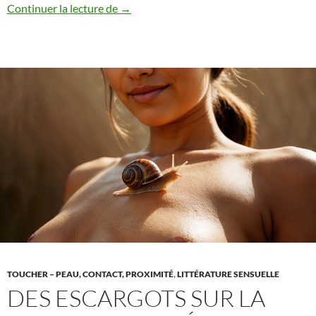
Inverser
Continuer la lecture de
→
le
regard
–
comment
réinventer
les
scènes
voyeuristes
TOUCHER – PEAU, CONTACT, PROXIMITÉ
,
LITTÉRATURE SENSUELLE
DES ESCARGOTS SUR LA