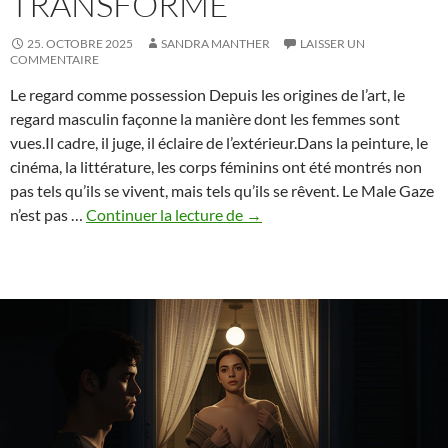
TRANSFORME
25. OCTOBRE 2025
SANDRA MANTHER
LAISSER UN
COMMENTAIRE
Le regard comme possession Depuis les origines de l’art, le
regard masculin façonne la manière dont les femmes sont
vues.Il cadre, il juge, il éclaire de l’extérieur.Dans la peinture, le
cinéma, la littérature, les corps féminins ont été montrés non
pas tels qu’ils se vivent, mais tels qu’ils se rêvent. Le Male Gaze
Female
n’est pas …
Continuer la lecture de
→
Gaze
vs.
Male
Gaze
–
comment
le
regard
érotique