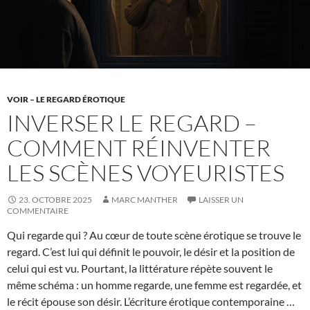
se
transforme
VOIR – LE REGARD ÉROTIQUE
INVERSER LE REGARD –
COMMENT RÉINVENTER
LES SCÈNES VOYEURISTES
23. OCTOBRE 2025
MARC MANTHER
LAISSER UN
COMMENTAIRE
Qui regarde qui ? Au cœur de toute scène érotique se trouve le
regard. C’est lui qui définit le pouvoir, le désir et la position de
celui qui est vu. Pourtant, la littérature répète souvent le
même schéma : un homme regarde, une femme est regardée, et
le récit épouse son désir. L’écriture érotique contemporaine …