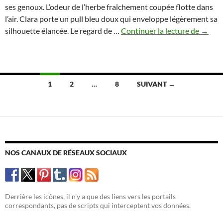
ses genoux. L’odeur de l’herbe fraîchement coupée flotte dans
l’air. Clara porte un pull bleu doux qui enveloppe légèrement sa
Le
silhouette élancée. Le regard de …
Continuer la lecture de
→
premi
contac
sexuel
:
Navigation
1
2
…
8
SUIVANT →
Une
des
perspe
drama
articles
NOS CANAUX DE RÉSEAUX SOCIAUX
Derrière les icônes, il n'y a que des liens vers les portails
correspondants, pas de scripts qui interceptent vos données.