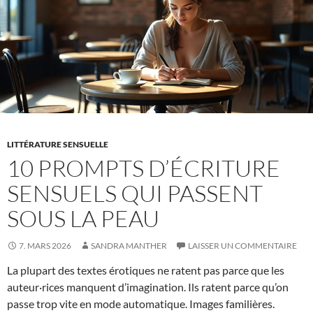
peau,
texture
des
seins,
toucher
et
désir
LITTÉRATURE SENSUELLE
10 PROMPTS D’ÉCRITURE
SENSUELS QUI PASSENT
SOUS LA PEAU
7. MARS 2026
SANDRA MANTHER
LAISSER UN COMMENTAIRE
La plupart des textes érotiques ne ratent pas parce que les
auteur·rices manquent d’imagination. Ils ratent parce qu’on
passe trop vite en mode automatique. Images familières.