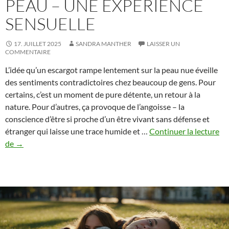
PEAU – UNE EXPÉRIENCE
SENSUELLE
17. JUILLET 2025
SANDRA MANTHER
LAISSER UN
COMMENTAIRE
L’idée qu’un escargot rampe lentement sur la peau nue éveille
des sentiments contradictoires chez beaucoup de gens. Pour
certains, c’est un moment de pure détente, un retour à la
nature. Pour d’autres, ça provoque de l’angoisse – la
conscience d’être si proche d’un être vivant sans défense et
étranger qui laisse une trace humide et …
Continuer la lecture
Des
de
→
escargots
sur
la
peau
–
une
expérience