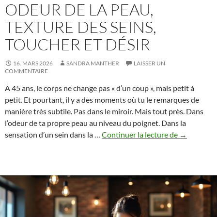
ODEUR DE LA PEAU,
TEXTURE DES SEINS,
TOUCHER ET DÉSIR
16. MARS 2026
SANDRA MANTHER
LAISSER UN
COMMENTAIRE
À 45 ans, le corps ne change pas « d’un coup », mais petit à
petit. Et pourtant, il y a des moments où tu le remarques de
manière très subtile. Pas dans le miroir. Mais tout près. Dans
l’odeur de ta propre peau au niveau du poignet. Dans la
Sensorialit
sensation d’un sein dans la …
Continuer la lecture de
→
à
45
ans
:
odeur
de
la