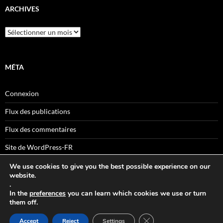
ARCHIVES
Archives
MÉTA
Connexion
Flux des publications
Flux des commentaires
Site de WordPress-FR
We use cookies to give you the best possible experience on our
website.
.
Sitemaps
In the
preferences
you can learn which cookies we use or turn
them off.
FERMER LA BANNIÈRE
Accept
Reject
Settings