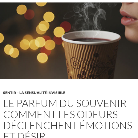
Quand
les
sons
deviennent
des
souvenirs
SENTIR – LA SENSUALITÉ INVISIBLE
LE PARFUM DU SOUVENIR –
COMMENT LES ODEURS
DÉCLENCHENT ÉMOTIONS
ET DÉSIR