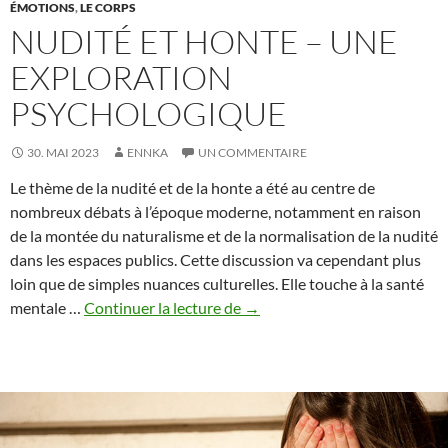
ÉMOTIONS
,
LE CORPS
NUDITÉ ET HONTE – UNE
EXPLORATION
PSYCHOLOGIQUE
30. MAI 2023
ENNKA
UN COMMENTAIRE
Le thème de la nudité et de la honte a été au centre de
nombreux débats à l’époque moderne, notamment en raison
de la montée du naturalisme et de la normalisation de la nudité
dans les espaces publics. Cette discussion va cependant plus
loin que de simples nuances culturelles. Elle touche à la santé
Nudité
mentale …
Continuer la lecture de
→
et
honte
–
Une
exploration