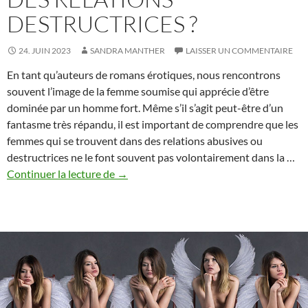
DESTRUCTRICES ?
24. JUIN 2023
SANDRA MANTHER
LAISSER UN COMMENTAIRE
En tant qu’auteurs de romans érotiques, nous rencontrons
souvent l’image de la femme soumise qui apprécie d’être
dominée par un homme fort. Même s’il s’agit peut-être d’un
fantasme très répandu, il est important de comprendre que les
femmes qui se trouvent dans des relations abusives ou
destructrices ne le font souvent pas volontairement dans la …
Le
Continuer la lecture de
→
mythe
du
masochisme
féminin
:
pourquoi
les
femmes