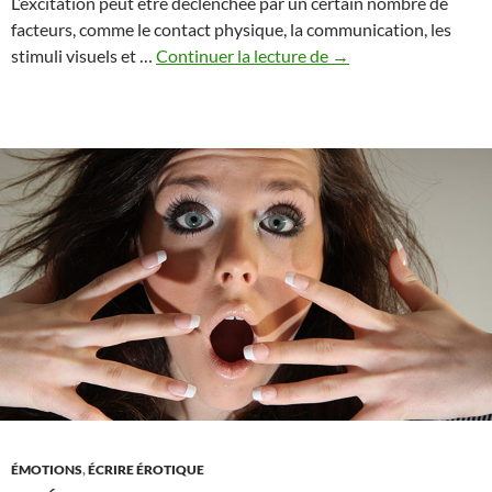
L’excitation peut être déclenchée par un certain nombre de
facteurs, comme le contact physique, la communication, les
Comprendre
stimuli visuels et …
Continuer la lecture de
→
les
réactions
physiques
et
mentales
de
l’excitation
ÉMOTIONS
,
ÉCRIRE ÉROTIQUE