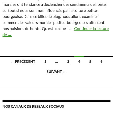
morales ont tendance à déclencher des sentiments de honte,
surtout si nous sommes influencés par la culture petite-
bourgeoise. Dans ce billet de blog, nous allons examiner
comment les valeurs morales petites-bourgeoises affectent
nos pulsions de honte. Qu’est-ce que la …
Continuer la lecture
Le
de
→
lien
entre
la
morale
Navigation
← PRÉCÉDENT
1
…
3
4
5
6
petite-
des
bourgeoise
SUIVANT →
et
articles
la
honte
NOS CANAUX DE RÉSEAUX SOCIAUX