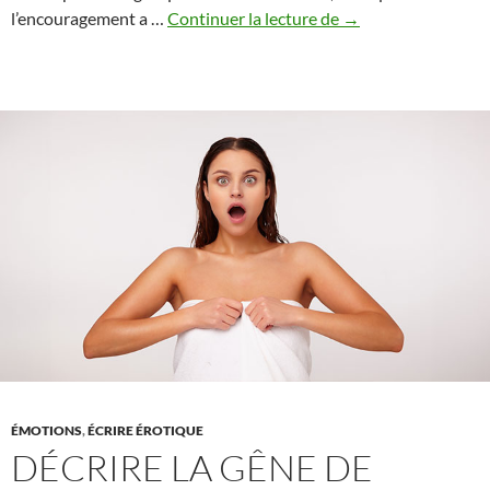
Le
l’encouragement a …
Continuer la lecture de
→
pouvoir
de
l’encouragement
:
Comment
il
façonne
les
personnages
et
les
vies
ÉMOTIONS
,
ÉCRIRE ÉROTIQUE
DÉCRIRE LA GÊNE DE