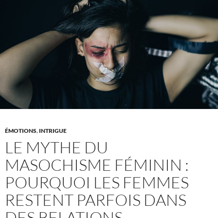
magistrale
:
un
guide
pour
les
auteurs
de
romans
érotiques
ÉMOTIONS
,
INTRIGUE
LE MYTHE DU
MASOCHISME FÉMININ :
POURQUOI LES FEMMES
RESTENT PARFOIS DANS
DES RELATIONS