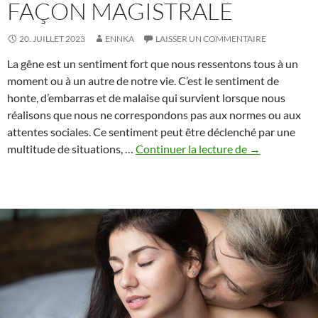
FAÇON MAGISTRALE
20. JUILLET 2023
ENNKA
LAISSER UN COMMENTAIRE
La gêne est un sentiment fort que nous ressentons tous à un
moment ou à un autre de notre vie. C’est le sentiment de
honte, d’embarras et de malaise qui survient lorsque nous
réalisons que nous ne correspondons pas aux normes ou aux
attentes sociales. Ce sentiment peut être déclenché par une
Décrire
multitude de situations, …
Continuer la lecture de
→
la
gêne
de
façon
magistrale