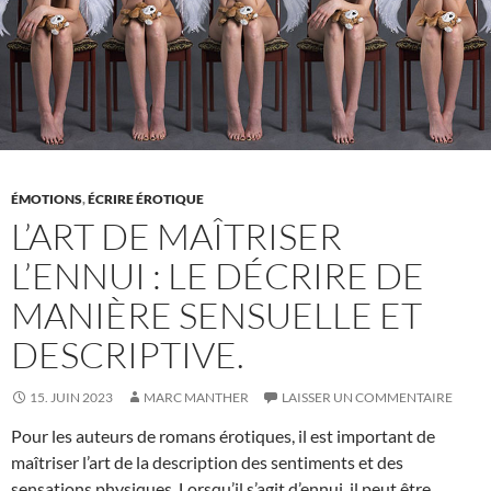
restent
parfois
dans
des
relations
destructrices
?
ÉMOTIONS
,
ÉCRIRE ÉROTIQUE
L’ART DE MAÎTRISER
L’ENNUI : LE DÉCRIRE DE
MANIÈRE SENSUELLE ET
DESCRIPTIVE.
15. JUIN 2023
MARC MANTHER
LAISSER UN COMMENTAIRE
Pour les auteurs de romans érotiques, il est important de
maîtriser l’art de la description des sentiments et des
sensations physiques. Lorsqu’il s’agit d’ennui, il peut être