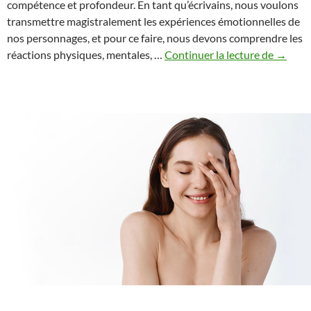
compétence et profondeur. En tant qu’écrivains, nous voulons
transmettre magistralement les expériences émotionnelles de
nos personnages, et pour ce faire, nous devons comprendre les
Décrire
réactions physiques, mentales, …
Continuer la lecture de
→
magist
la
solitud
:
Compr
les
réactio
physiqu
mentale
émotio
et
cogniti
à
la
solitud