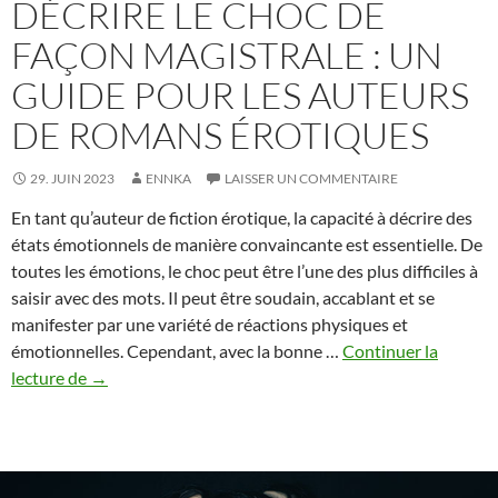
DÉCRIRE LE CHOC DE
FAÇON MAGISTRALE : UN
GUIDE POUR LES AUTEURS
DE ROMANS ÉROTIQUES
29. JUIN 2023
ENNKA
LAISSER UN COMMENTAIRE
En tant qu’auteur de fiction érotique, la capacité à décrire des
états émotionnels de manière convaincante est essentielle. De
toutes les émotions, le choc peut être l’une des plus difficiles à
saisir avec des mots. Il peut être soudain, accablant et se
manifester par une variété de réactions physiques et
émotionnelles. Cependant, avec la bonne …
Continuer la
Décrire
lecture de
→
le
choc
de
façon