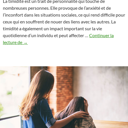
La timidité est un trait de personnalité qui touche de
nombreuses personnes. Elle provoque de l’anxiété et de
l’inconfort dans les situations sociales, ce qui rend difficile pour
ceux qui en souffrent de nouer des liens avec les autres. La
timidité a également un impact important sur la vie
quotidienne d’un individu et peut affecter …
Continuer la
Décrire
lecture de
→
magistralement
la
timidité
–
Comment
elle
influe
sur
la
vie.