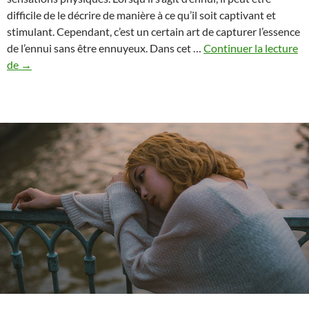
difficile de le décrire de manière à ce qu’il soit captivant et
stimulant. Cependant, c’est un certain art de capturer l’essence
de l’ennui sans être ennuyeux. Dans cet …
Continuer la lecture
L’art
de
→
de
maîtriser
l’ennui
:
le
décrire
de
manière
sensuelle
et
descriptive.