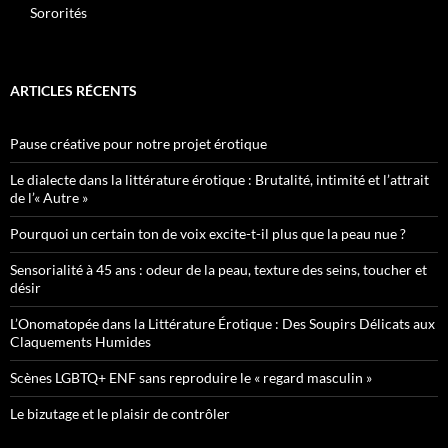
Sororités
ARTICLES RÉCENTS
Pause créative pour notre projet érotique
Le dialecte dans la littérature érotique : Brutalité, intimité et l’attrait
de l’« Autre »
Pourquoi un certain ton de voix excite-t-il plus que la peau nue ?
Sensorialité à 45 ans : odeur de la peau, texture des seins, toucher et
désir
L’Onomatopée dans la Littérature Érotique : Des Soupirs Délicats aux
Claquements Humides
Scènes LGBTQ+ ENF sans reproduire le « regard masculin »
Le bizutage et le plaisir de contrôler