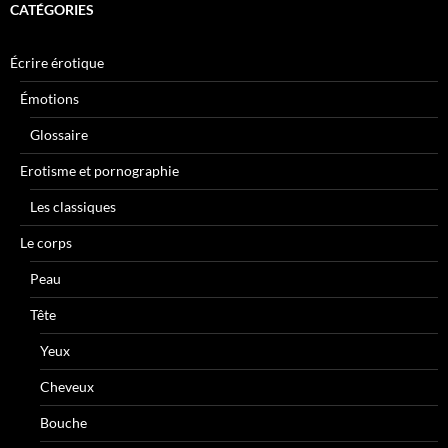
CATÉGORIES
Écrire érotique
Émotions
Glossaire
Erotisme et pornographie
Les classiques
Le corps
Peau
Tête
Yeux
Cheveux
Bouche