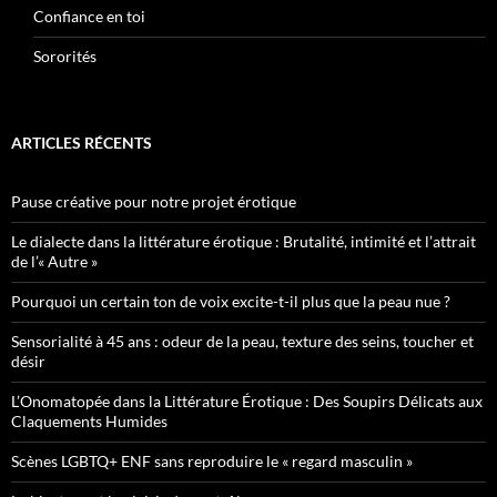
Confiance en toi
Sororités
ARTICLES RÉCENTS
Pause créative pour notre projet érotique
Le dialecte dans la littérature érotique : Brutalité, intimité et l’attrait
de l’« Autre »
Pourquoi un certain ton de voix excite-t-il plus que la peau nue ?
Sensorialité à 45 ans : odeur de la peau, texture des seins, toucher et
désir
L’Onomatopée dans la Littérature Érotique : Des Soupirs Délicats aux
Claquements Humides
Scènes LGBTQ+ ENF sans reproduire le « regard masculin »