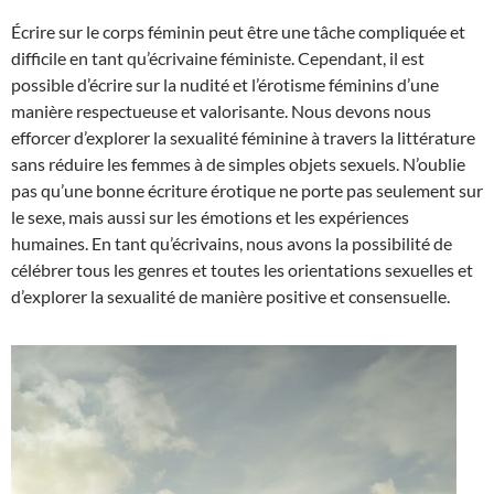
Écrire sur le corps féminin peut être une tâche compliquée et
difficile en tant qu’écrivaine féministe. Cependant, il est
possible d’écrire sur la nudité et l’érotisme féminins d’une
manière respectueuse et valorisante. Nous devons nous
efforcer d’explorer la sexualité féminine à travers la littérature
sans réduire les femmes à de simples objets sexuels. N’oublie
pas qu’une bonne écriture érotique ne porte pas seulement sur
le sexe, mais aussi sur les émotions et les expériences
humaines. En tant qu’écrivains, nous avons la possibilité de
célébrer tous les genres et toutes les orientations sexuelles et
d’explorer la sexualité de manière positive et consensuelle.