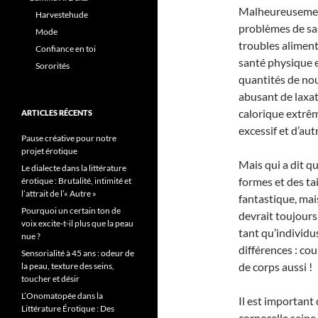
Malheureusement
Harvestehude
problèmes de san
Mode
troubles aliment
Confiance en toi
santé physique e
Sororités
quantités de nou
abusant de laxat
calorique extrê
ARTICLES RÉCENTS
excessif et d’au
Pause créative pour notre
projet érotique
Mais qui a dit q
Le dialecte dans la littérature
formes et des ta
érotique : Brutalité, intimité et
l’attrait de l’« Autre »
fantastique, mais
Pourquoi un certain ton de
devrait toujours 
voix excite-t-il plus que la peau
tant qu’individ
nue ?
différences : cou
Sensorialité à 45 ans : odeur de
de corps aussi !
la peau, texture des seins,
toucher et désir
L’Onomatopée dans la
Il est important
Littérature Érotique : Des
corporelle saine