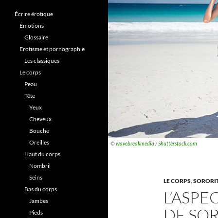
Écrire érotique
Émotions
Glossaire
Erotisme et pornographie
Les classiques
Le corps
Peau
Tête
Yeux
Cheveux
Bouche
Oreilles
©
wavebreakmedia
/
Shutterstock.com
Haut du corps
Nombril
Seins
LE CORPS
,
SORORI
Bas du corps
L’ASPE
Jambes
DE SO
Pieds