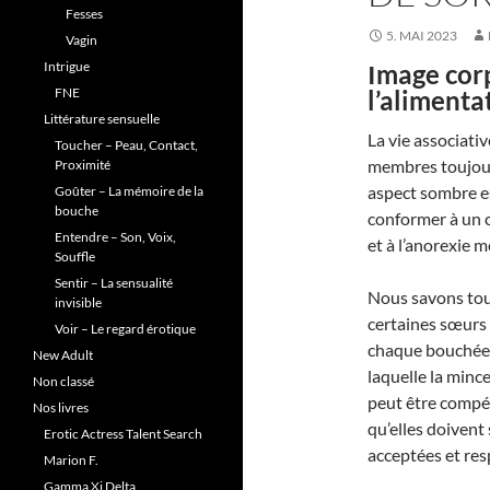
Fesses
5. MAI 2023
Vagin
Intrigue
Image corp
FNE
l’alimenta
Littérature sensuelle
La vie associati
Toucher – Peau, Contact,
membres toujours
Proximité
aspect sombre es
Goûter – La mémoire de la
bouche
conformer à un c
Entendre – Son, Voix,
et à l’anorexie m
Souffle
Sentir – La sensualité
Nous savons tout
invisible
certaines sœurs
Voir – Le regard érotique
chaque bouchée. 
New Adult
laquelle la minc
Non classé
peut être compé
Nos livres
qu’elles doivent
Erotic Actress Talent Search
acceptées et res
Marion F.
Gamma Xi Delta