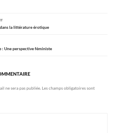
on
NT
dans la littérature érotique
e : Une perspective féministe
COMMENTAIRE
il ne sera pas publiée.
Les champs obligatoires sont