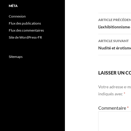
MÉTA
Navigati
Connexion
ARTICLE PRÉCÉDE
Flux des publications
des
L’exhibitionnisme 
Flux des commentaires
articles
Site de WordPress-FR
ARTICLE SUIVANT
Nudité et érotism
Sitemaps
LAISSER UN 
Votre adresse e-ma
indiqués avec
*
Commentaire
*