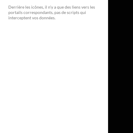
Derrière les icônes, il n'y a que des liens vers les
portails correspondants, pas de scripts qui
interceptent vos données.