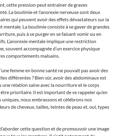
, cette pression peut entraîner de graves
té. La boulimie et l’anorexie nerveuse sont deux
aires qui peuvent avoir des effets dévastateurs sur la
t mentale. La boulimie consiste à se gaver de grandes
rriture, puis à se purger en se faisant vomir ou en
ifs. L’anorexie mentale implique une restriction
me, souvent accompagnée d’un exercice physique
tres comportements malsains.
u’une femme en bonne santé ne pouvait pas avoir des
illes différentes ? Bien sûr, avoir des abdominaux est
 une relation saine avec la nourriture et le corps
être prioritaire. Il est important de se rappeler qu’en
us uniques, nous embrassons et célébrons nos
leurs de cheveux, tailles, teintes de peau et, oui, types
 d’aborder cette question et de promouvoir une image
 pour tous les membres. Il s’agit notamment de