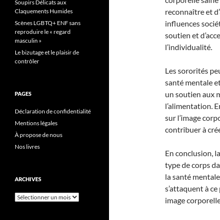
Soupirs Délicats aux
reconnaître et d
Claquements Humides
influences sociét
Scènes LGBTQ+ ENF sans
reproduire le « regard
soutien et d’acce
masculin »
l’individualité.
Le bizutage et le plaisir de
contrôler
Les sororités pe
santé mentale et
un soutien aux 
PAGES
l’alimentation.
Déclaration de confidentialité
sur l’image corp
Mentions légales
contribuer à cré
À propose de nous
Nos livres
En conclusion, l
type de corps da
la santé mentale
ARCHIVES
s’attaquent à ce
Archives
image corporelle