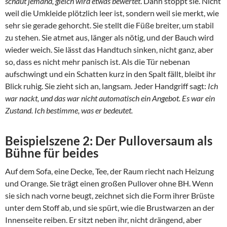
schaut jemand, gleich wird etwas bewertet
. Dann stoppt sie. Nicht
weil die Umkleide plötzlich leer ist, sondern weil sie merkt, wie
sehr sie gerade gehorcht. Sie stellt die Füße breiter, um stabil
zu stehen. Sie atmet aus, länger als nötig, und der Bauch wird
wieder weich. Sie lässt das Handtuch sinken, nicht ganz, aber
so, dass es nicht mehr panisch ist. Als die Tür nebenan
aufschwingt und ein Schatten kurz in den Spalt fällt, bleibt ihr
Blick ruhig. Sie zieht sich an, langsam. Jeder Handgriff sagt:
Ich
war nackt, und das war nicht automatisch ein Angebot. Es war ein
Zustand. Ich bestimme, was er bedeutet.
Beispielszene 2: Der Pulloversaum als
Bühne für beides
Auf dem Sofa, eine Decke, Tee, der Raum riecht nach Heizung
und Orange. Sie trägt einen großen Pullover ohne BH. Wenn
sie sich nach vorne beugt, zeichnet sich die Form ihrer Brüste
unter dem Stoff ab, und sie spürt, wie die Brustwarzen an der
Innenseite reiben. Er sitzt neben ihr, nicht drängend, aber