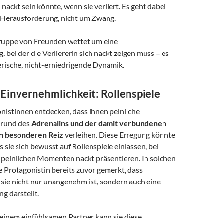
 nackt sein könnte, wenn sie verliert. Es geht dabei
 Herausforderung, nicht um Zwang.
Gruppe von Freunden wettet um eine
 bei der die Verliererin sich nackt zeigen muss – es
lerische, nicht-erniedrigende Dynamik.
 Einvernehmlichkeit: Rollenspiele
istinnen entdecken, dass ihnen peinliche
grund des
Adrenalins und der damit verbundenen
n besonderen Reiz
verleihen. Diese Erregung könnte
s sie sich bewusst auf Rollenspiele einlassen, bei
n peinlichen Momenten nackt präsentieren. In solchen
e Protagonistin bereits zuvor gemerkt, dass
 sie nicht nur unangenehm ist, sondern auch eine
g darstellt.
inem einfühlsamen Partner kann sie diese