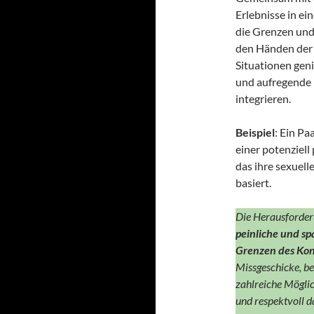
Erlebnisse in e
die Grenzen und 
den Händen der 
Situationen geni
und aufregende 
integrieren.
Beispiel
: Ein Pa
einer potenziell
das ihre sexuelle
basiert.
Die Herausforder
peinliche und s
Grenzen des Kon
Missgeschicke, be
zahlreiche Möglic
und respektvoll da