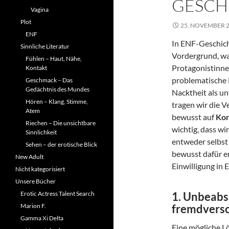
GESCH
Vagina
Plot
25. NOVEMBER 
ENF
In ENF-Geschich
Sinnliche Literatur
Vordergrund, was
Fühlen – Haut, Nähe,
Protagonistinnen
Kontakt
problematische 
Geschmack – Das
Gedächtnis des Mundes
Nacktheit als un
Hören – Klang, Stimme,
tragen wir die 
Atem
bewusst auf
Ko
Riechen – Die unsichtbare
wichtig, dass wi
Sinnlichkeit
entweder selbst 
Sehen – der erotische Blick
bewusst dafür en
New Adult
Einwilligung in
Nicht kategorisiert
Unsere Bücher
Erotic Actress Talent Search
1.
Unbeabsi
Marion F.
fremdversc
Gamma Xi Delta
Eine mögliche L