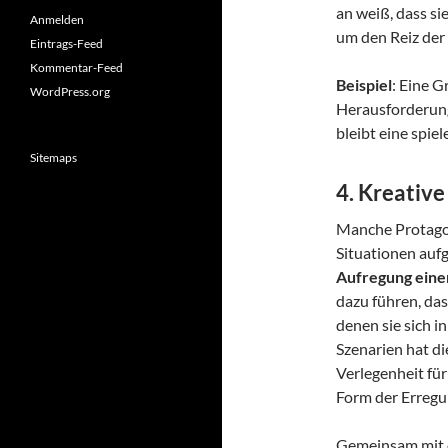
an weiß, dass sie
Anmelden
um den Reiz der
Eintrags-Feed
Kommentar-Feed
Beispiel
: Eine 
WordPress.org
Herausforderung,
bleibt eine spie
Sitemaps
4.
Kreative
Manche Protagon
Situationen auf
Aufregung eine
dazu führen, das
denen sie sich i
Szenarien hat di
Verlegenheit für
Form der Erregun
Gemeinsam mit e