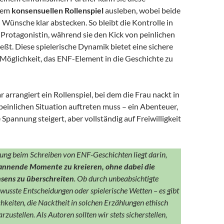
inem
konsensuellen Rollenspiel
ausleben, wobei beide
Wünsche klar abstecken. So bleibt die Kontrolle in
Protagonistin, während sie den Kick von peinlichen
eßt. Diese spielerische Dynamik bietet eine sichere
Möglichkeit, das ENF-Element in die Geschichte zu
ar arrangiert ein Rollenspiel, bei dem die Frau nackt in
 peinlichen Situation auftreten muss – ein Abenteuer,
 Spannung steigert, aber vollständig auf Freiwilligkeit
ung beim Schreiben von ENF-Geschichten liegt darin,
pannende Momente zu kreieren, ohne dabei die
sens zu überschreiten
. Ob durch unbeabsichtigte
wusste Entscheidungen oder spielerische Wetten – es gibt
hkeiten, die Nacktheit in solchen Erzählungen ethisch
rzustellen. Als Autoren sollten wir stets sicherstellen,