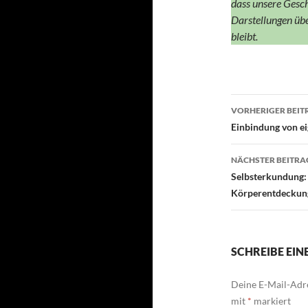
dass unsere Gesch
Darstellungen üb
bleibt.
Beitragsn
VORHERIGER BEIT
Einbindung von e
NÄCHSTER BEITRA
Selbsterkundung:
Körperentdeckun
SCHREIBE EI
Deine E-Mail-Adre
mit
*
markiert