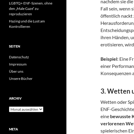
nachdem sie die
LGBTQ+ ENF-Szenen, ohne
Fall sein, wenn 
den „Male Gaze“ zu
reproduzieren
öffentlich nackt 
Hazing und die Lust am
Herausforderung
Kontrollieren
Entscheidungspr
ihren Händen, un
erotisieren, wir
SEITEN
Datenschutz
Beispiel
: Eine F
Impressum
einer Performanc
Über uns
Konsequenzen a
Unsere Bücher
3.
Wetten 
ARCHIV
Wetten oder Spie
ENF-Geschichten
Archiv
eine
bewusste K
verlorenen We
META
spielerischen Ei