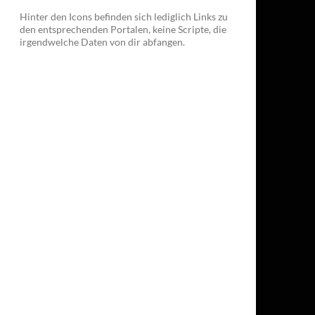
Hinter den Icons befinden sich lediglich Links zu
den entsprechenden Portalen, keine Scripte, die
irgendwelche Daten von dir abfangen.