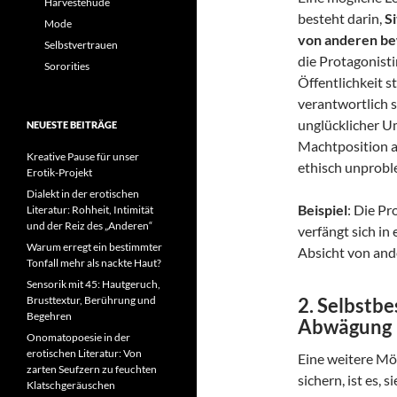
Harvestehude
besteht darin,
Si
Mode
von anderen be
Selbstvertrauen
die Protagonisti
Sororities
Öffentlichkeit s
verantwortlich s
unglücklicher U
NEUESTE BEITRÄGE
Machtposition a
Kreative Pause für unser
ethisch unprobl
Erotik-Projekt
Dialekt in der erotischen
Beispiel
: Die Pr
Literatur: Rohheit, Intimität
und der Reiz des „Anderen“
verfängt sich in
Warum erregt ein bestimmter
Absicht von and
Tonfall mehr als nackte Haut?
Sensorik mit 45: Hautgeruch,
Brusttextur, Berührung und
2.
Selbstbe
Begehren
Abwägung
Onomatopoesie in der
erotischen Literatur: Von
Eine weitere Mög
zarten Seufzern zu feuchten
sichern, ist es, 
Klatschgeräuschen