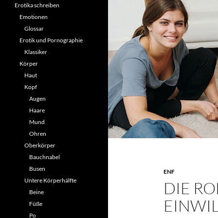
Erotika schreiben
Emotionen
Glossar
Erotik und Pornographie
Klassiker
Körper
Haut
Kopf
Augen
Haare
Mund
Ohren
Oberkörper
Bauchnabel
Busen
ENF
Untere Körperhälfte
DIE RO
Beine
EINWIL
Füße
Po