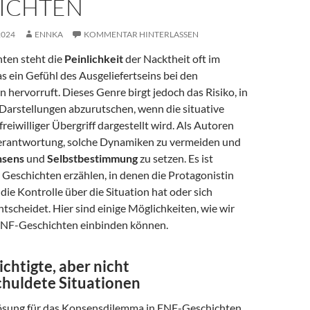
ICHTEN
2024
ENNKA
KOMMENTAR HINTERLASSEN
ten steht die
Peinlichkeit
der Nacktheit oft im
 ein Gefühl des Ausgeliefertseins bei den
 hervorruft. Dieses Genre birgt jedoch das Risiko, in
Darstellungen abzurutschen, wenn die situative
freiwilliger Übergriff dargestellt wird. Als Autoren
Verantwortung, solche Dynamiken zu vermeiden und
nsens
und
Selbstbestimmung
zu setzen. Es ist
r Geschichten erzählen, in denen die Protagonistin
die Kontrolle über die Situation hat oder sich
tscheidet. Hier sind einige Möglichkeiten, wie wir
 ENF-Geschichten einbinden können.
chtigte, aber nicht
huldete Situationen
ösung für das Konsensdilemma in ENF-Geschichten