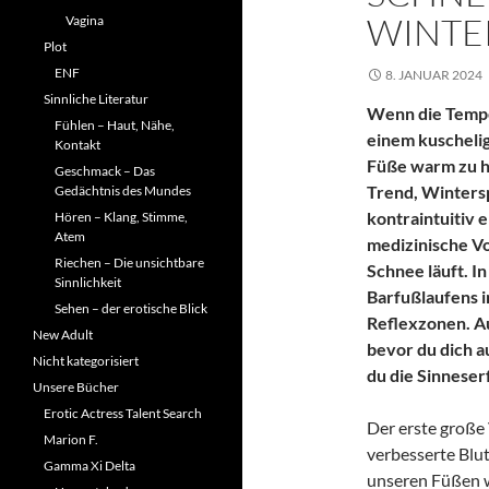
INTE
Vagina
Plot
ENF
8. JANUAR 2024
Sinnliche Literatur
Wenn die Tempe
Fühlen – Haut, Nähe,
einem kuscheli
Kontakt
Füße warm zu ha
Geschmack – Das
Trend, Winters
Gedächtnis des Mundes
kontraintuitiv e
Hören – Klang, Stimme,
Atem
medizinische V
Riechen – Die unsichtbare
Schnee läuft. I
Sinnlichkeit
Barfußlaufens i
Sehen – der erotische Blick
Reflexzonen. A
New Adult
bevor du dich a
Nicht kategorisiert
du die Sinneser
Unsere Bücher
Erotic Actress Talent Search
Der erste große 
Marion F.
verbesserte Blut
Gamma Xi Delta
unseren Füßen w