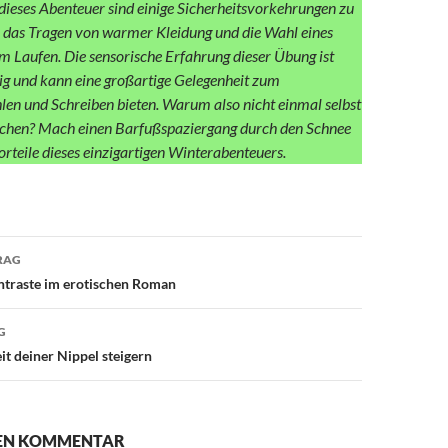
dieses Abenteuer sind einige Sicherheitsvorkehrungen zu
. das Tragen von warmer Kleidung und die Wahl eines
m Laufen. Die sensorische Erfahrung dieser Übung ist
tig und kann eine großartige Gelegenheit zum
en und Schreiben bieten. Warum also nicht einmal selbst
chen? Mach einen Barfußspaziergang durch den Schnee
orteile dieses einzigartigen Winterabenteuers.
avigation
RAG
ntraste im erotischen Roman
G
it deiner Nippel steigern
NEN KOMMENTAR