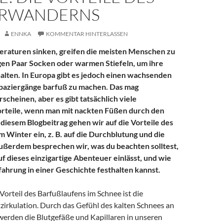
RWANDERNS
ENNKA
KOMMENTAR HINTERLASSEN
raturen sinken, greifen die meisten Menschen zu
gen Paar Socken oder warmen Stiefeln, um ihre
lten. In Europa gibt es jedoch einen wachsenden
paziergänge barfuß zu machen. Das mag
rscheinen, aber es gibt tatsächlich viele
orteile, wenn man mit nackten Füßen durch den
n diesem Blogbeitrag gehen wir auf die Vorteile des
m Winter ein, z. B. auf die Durchblutung und die
ußerdem besprechen wir, was du beachten solltest,
uf dieses einzigartige Abenteuer einlässt, und wie
fahrung in einer Geschichte festhalten kannst.
Vorteil des Barfußlaufens im Schnee ist die
zirkulation. Durch das Gefühl des kalten Schnees an
erden die Blutgefäße und Kapillaren in unseren