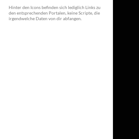
Hinter den Icons befinden sich lediglich Links zu
den entsprechenden Portalen, keine Scripte, die
irgendwelche Daten von dir abfangen.