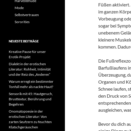
Harvestehude
Füßen aktiviert.
Mode
im ganzen Körper
Selbstvertrauen
Vorbeugung ode
Sororities
sogar bei Sympt
unebenem Geländ
kleinere Muskel
NEUESTE BEITRÄGE
kommen. Dadurch
Kreative Pause für unser
Erotik-Projekt
Die Fußreflexzo
Dialekt in der erotischen
Barfußlaufens i
Literatur: Rohheit, Intimität
Überzeugung, da
und der Reiz des „Anderen“
Organen und Kör
Warum erregt ein bestimmter
Tonfall mehr als nackte Haut?
Schnee laufen, s
Sensorik mit 45: Hautgeruch,
den Druck von S
Brusttextur, Berührung und
entsprechenden
Begehren
ausgleichen, wa
Onomatopoesie in der
erotischen Literatur: Von
zarten Seufzern zu feuchten
Bevor du dich au
Klatschgeräuschen
einige Dinge zu 