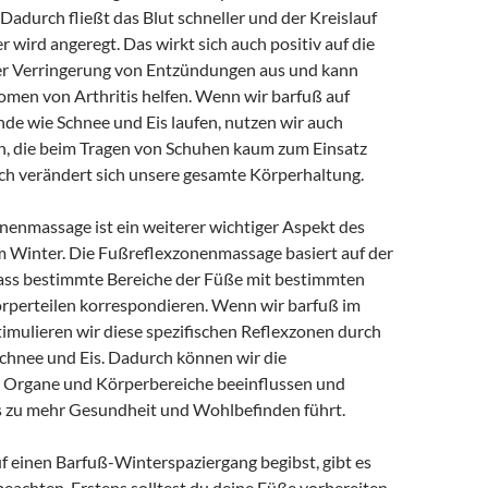
 Dadurch fließt das Blut schneller und der Kreislauf
 wird angeregt. Das wirkt sich auch positiv auf die
r Verringerung von Entzündungen aus und kann
omen von Arthritis helfen. Wenn wir barfuß auf
e wie Schnee und Eis laufen, nutzen wir auch
n, die beim Tragen von Schuhen kaum zum Einsatz
 verändert sich unsere gesamte Körperhaltung.
nenmassage ist ein weiterer wichtiger Aspekt des
m Winter. Die Fußreflexzonenmassage basiert auf der
ss bestimmte Bereiche der Füße mit bestimmten
perteilen korrespondieren. Wenn wir barfuß im
timulieren wir diese spezifischen Reflexzonen durch
chnee und Eis. Dadurch können wir die
 Organe und Körperbereiche beeinflussen und
s zu mehr Gesundheit und Wohlbefinden führt.
f einen Barfuß-Winterspaziergang begibst, gibt es
beachten. Erstens solltest du deine Füße vorbereiten,