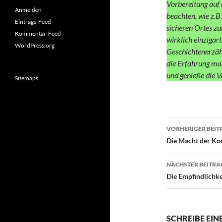
Vorbereitung auf 
Anmelden
beachten, wie z.B
Eintrags-Feed
sicheren Ortes zu
Kommentar-Feed
wirklich einzigar
WordPress.org
Geschichtenerzähl
die Erfahrung ma
und genieße die V
Sitemaps
Beitragsn
VORHERIGER BEIT
Die Macht der Ko
NÄCHSTER BEITRA
Die Empfindlichke
SCHREIBE EI