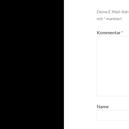
Deine E-Mail-Adre
mit
*
markiert
Kommentar
*
Name