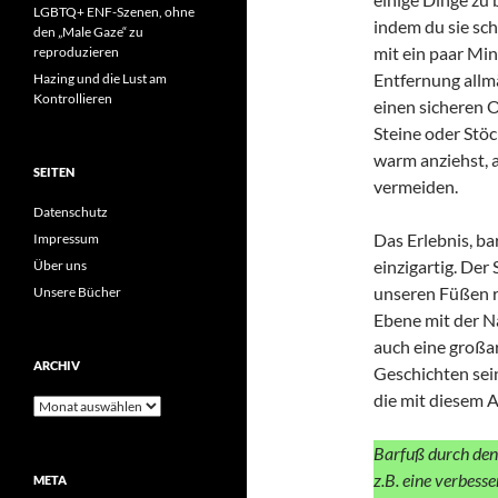
LGBTQ+ ENF-Szenen, ohne
indem du sie sc
den „Male Gaze“ zu
mit ein paar Min
reproduzieren
Entfernung allmä
Hazing und die Lust am
Kontrollieren
einen sicheren 
Steine oder Stöck
warm anziehst, 
SEITEN
vermeiden.
Datenschutz
Das Erlebnis, ba
Impressum
einzigartig. Der
Über uns
unseren Füßen re
Unsere Bücher
Ebene mit der N
auch eine großar
ARCHIV
Geschichten sei
die mit diesem 
Archiv
Barfuß durch den 
z.B. eine verbess
META