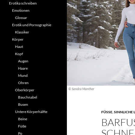
Erotika schreiben
Emotionen
Glossar
Erotik und Pornographie
Klassiker
Körper
Haut
Kopf
Augen
Haare
Mund
Ohren
© Sandra Manther
Oberkörper
Bauchnabel
Busen
Untere Körperhälfte
FÜSSE
,
SINNLICHE 
BARFUS
Beine
Füße
CHNEE:
Po