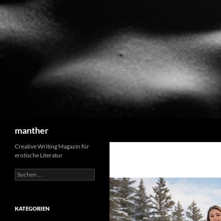
Suchen
manther
Creative Writing Magazin für
erotische Literatur
Suchen
nach:
KATEGORIEN