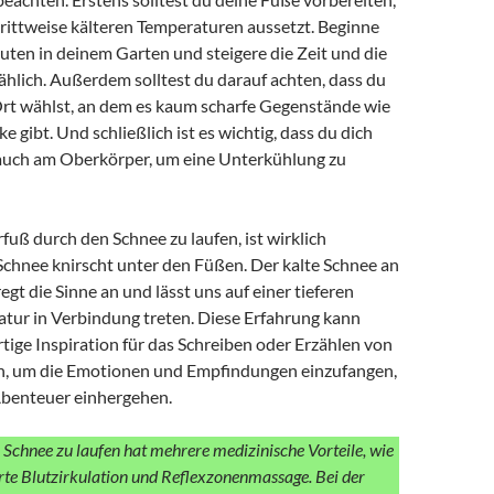
hrittweise kälteren Temperaturen aussetzt. Beginne
uten in deinem Garten und steigere die Zeit und die
hlich. Außerdem solltest du darauf achten, dass du
Ort wählst, an dem es kaum scharfe Gegenstände wie
e gibt. Und schließlich ist es wichtig, dass du dich
auch am Oberkörper, um eine Unterkühlung zu
rfuß durch den Schnee zu laufen, ist wirklich
 Schnee knirscht unter den Füßen. Der kalte Schnee an
gt die Sinne an und lässt uns auf einer tieferen
atur in Verbindung treten. Diese Erfahrung kann
tige Inspiration für das Schreiben oder Erzählen von
n, um die Emotionen und Empfindungen einzufangen,
Abenteuer einhergehen.
Schnee zu laufen hat mehrere medizinische Vorteile, wie
erte Blutzirkulation und Reflexzonenmassage. Bei der