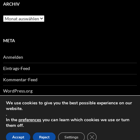
ARCHIV
Archiv
META
Anmelden
Eintrags-Feed
Kommentar-Feed
WordPress.org
We use cookies to give you the best possible experience on our
website.
.
Sitemaps
In the
preferences
you can learn which cookies we use or turn
them off.
GDPR COOKIE-BANNER
Accept
Reject
Settings
Datenschutz
Stolz präsentiert von WordPress