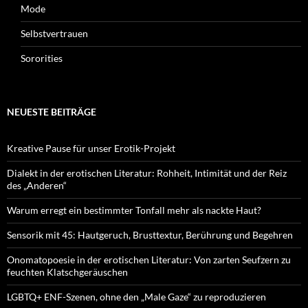
Mode
Selbstvertrauen
Sororities
NEUESTE BEITRÄGE
Kreative Pause für unser Erotik-Projekt
Dialekt in der erotischen Literatur: Rohheit, Intimität und der Reiz
des „Anderen“
Warum erregt ein bestimmter Tonfall mehr als nackte Haut?
Sensorik mit 45: Hautgeruch, Brusttextur, Berührung und Begehren
Onomatopoesie in der erotischen Literatur: Von zarten Seufzern zu
feuchten Klatschgeräuschen
LGBTQ+ ENF-Szenen, ohne den „Male Gaze“ zu reproduzieren