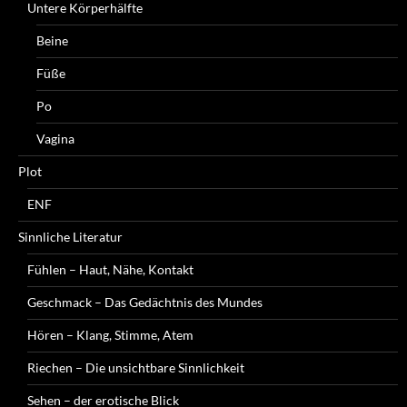
Untere Körperhälfte
Beine
Füße
Po
Vagina
Plot
ENF
Sinnliche Literatur
Fühlen – Haut, Nähe, Kontakt
Geschmack – Das Gedächtnis des Mundes
Hören – Klang, Stimme, Atem
Riechen – Die unsichtbare Sinnlichkeit
Sehen – der erotische Blick