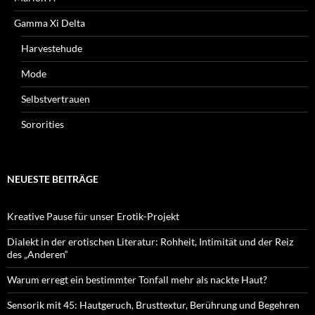
Gamma Xi Delta
Harvestehude
Mode
Selbstvertrauen
Sororities
NEUESTE BEITRÄGE
Kreative Pause für unser Erotik-Projekt
Dialekt in der erotischen Literatur: Rohheit, Intimität und der Reiz
des „Anderen“
Warum erregt ein bestimmter Tonfall mehr als nackte Haut?
Sensorik mit 45: Hautgeruch, Brusttextur, Berührung und Begehren