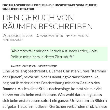
EROTIKA SCHREIBEN
,
RIECHEN – DIE UNSICHTBARE SINNLICHKEIT
,
SINNLICHE LITERATUR
DEN GERUCH VON
RÄUMEN BESCHREIBEN
25. OKTOBER 2015
MARC MANTHER
KOMMENTAR
HINTERLASSEN
“Als erstes fällt mir der Geruch auf: nach Leder, Holz,
Politur mit einem leichten Zitrusduft.”
E.L.James: Shades of Grey – Geheimes Verlangen
Eine Seite lang beschreibt E L James Christian Greys “Kammer
der Qualen”, bevor sie in der Handlung voranschreitet. Sie
beginnt ihre dezidierte Beschreibung mit dem
Geruch des
Raumes
. Als ich diese Stelle nachschlage, kommt sie mir viel
kürzer vor als beim ersten Lesen. Was wohl daran liegt, dass
sich beim ersten Lesen sofort ein ganzes Universum an Bildern
aufgetan hat, die mit diesen Gerüchen verbunden sind. Ich lese