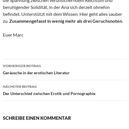
die Spannung zwischen verunsicherndem Reichtum und
beruhigender Solidität, in der Ana sich derzeit ohnehin
befindet. Unterstützt mit dem Wissen: Hier geht alles sauber
zu.
Zusammengefasst in wenig mehr als drei Geruchsnoten
.
Euer Marc
Beitragsnavigation
VORHERIGER BEITRAG
Geräusche in der erotischen Literatur
NÄCHSTER BEITRAG
Der Unterschied zwischen Erotik und Pornographie
SCHREIBE EINEN KOMMENTAR