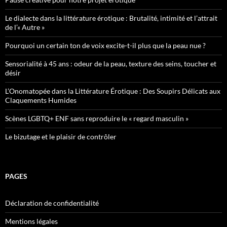
Le dialecte dans la littérature érotique : Brutalité, intimité et l’attrait
de l’« Autre »
Pourquoi un certain ton de voix excite-t-il plus que la peau nue ?
Sensorialité à 45 ans : odeur de la peau, texture des seins, toucher et
désir
L’Onomatopée dans la Littérature Érotique : Des Soupirs Délicats aux
Claquements Humides
Scènes LGBTQ+ ENF sans reproduire le « regard masculin »
Le bizutage et le plaisir de contrôler
PAGES
Déclaration de confidentialité
Mentions légales