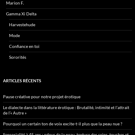
Marion F.
Gamma Xi Delta
Harvestehude
Mode
Confiance en toi
Sororités
ARTICLES RÉCENTS
Pause créative pour notre projet érotique
Le dialecte dans la littérature érotique : Brutalité, intimité et l’attrait
de l’« Autre »
Pourquoi un certain ton de voix excite-t-il plus que la peau nue ?
Sensorialité à 45 ans : odeur de la peau, texture des seins, toucher et