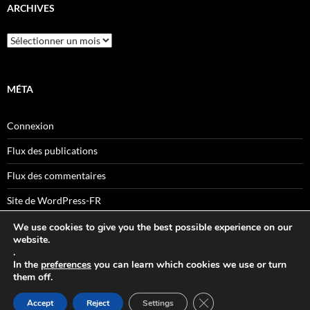
ARCHIVES
Archives
MÉTA
Connexion
Flux des publications
Flux des commentaires
Site de WordPress-FR
We use cookies to give you the best possible experience on our
website.
.
Sitemaps
In the
preferences
you can learn which cookies we use or turn
them off.
FERMER LA BANNIÈRE
Accept
Reject
Settings
Déclaration de confidentialité
Fièrement propulsé par WordPress