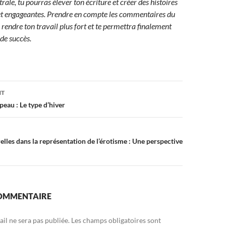
ale, tu pourras élever ton écriture et créer des histoires
et engageantes. Prendre en compte les commentaires du
 rendre ton travail plus fort et te permettra finalement
 de succès.
on
NT
peau : Le type d’hiver
elles dans la représentation de l’érotisme : Une perspective
COMMENTAIRE
il ne sera pas publiée.
Les champs obligatoires sont