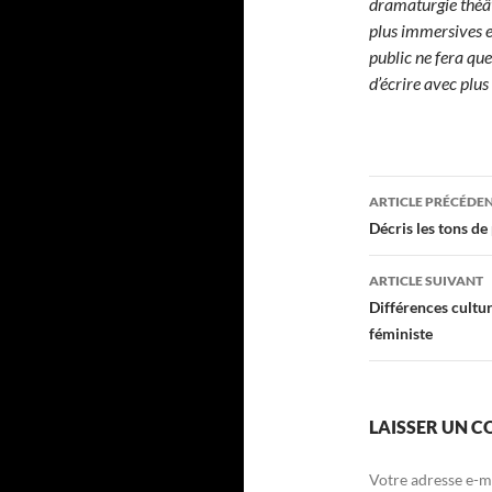
dramaturgie théâtr
plus immersives 
public ne fera que
d’écrire avec plus
Navigati
ARTICLE PRÉCÉDE
des
Décris les tons de 
articles
ARTICLE SUIVANT
Différences cultur
féministe
LAISSER UN 
Votre adresse e-ma