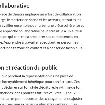
ollaborative
 pièce de théâtre implique un effort de collaboration
ge, le metteur en scène et les acteurs, et toutes les
travailler ensemble pour créer une pièce cohérente et
e approche collaborative peut être utile à un auteur
iques qui cherche à améliorer ses compétences en
re. Apprendre à travailler avec d’autres personnes
sortir de ta zone de confort et à penser de façon plus
n et réaction du public
ublic pendant la représentation d’une pièce de
e incroyablement bénéfique pour ton écriture. Ces
 t’éclairer sur ton style d’écriture, le rythme de ton
onner des idées pour tes futures œuvres. Tu peux
mmentaires pour apporter des changements et ajuster
n de créer une expérience plus attrayante pour les