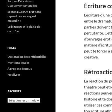
Soupirs Délicats aux
Écriture c
Claquements Humides
Scènes LGBTQ+ ENF sans
L’écriture d’une
reproduire le « regard
entre le dramatur
masculin »
parties doivent 
Le bizutage et le plaisir de
contrôler
percutante. Cett
d’ouvrages érot
matière d’écritu
PAGES
peut te forcer à 
créative.
Déclaration de confidentialité
Mentions légales
À propose de nous
Rétroactio
Nos livres
La réaction du p
théâtre peut êtr
ARCHIVES
réactions peuvent
histoire et te d
Archives
utiliser ces co
ton écriture afi