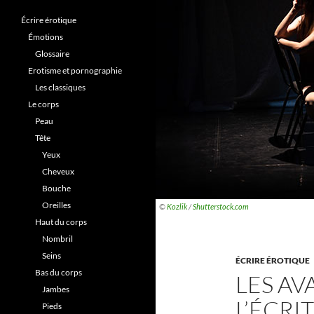
Écrire érotique
Émotions
Glossaire
Erotisme et pornographie
Les classiques
Le corps
Peau
Tête
Yeux
Cheveux
Bouche
Oreilles
©
Kozlik
/
Shutterstock.com
Haut du corps
Nombril
Seins
ÉCRIRE ÉROTIQUE
Bas du corps
LES AV
Jambes
L’ÉCRI
Pieds