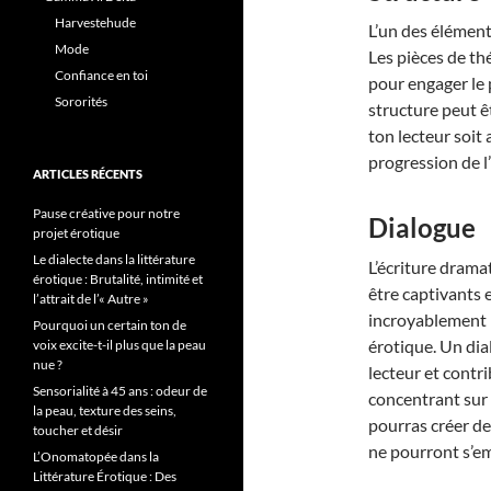
Harvestehude
L’un des éléments
Mode
Les pièces de th
Confiance en toi
pour engager le p
Sororités
structure peut êt
ton lecteur soit 
progression de l’
ARTICLES RÉCENTS
Pause créative pour notre
Dialogue
projet érotique
Le dialecte dans la littérature
L’écriture drama
érotique : Brutalité, intimité et
être captivants 
l’attrait de l’« Autre »
incroyablement b
Pourquoi un certain ton de
érotique. Un dia
voix excite-t-il plus que la peau
nue ?
lecteur et contr
Sensorialité à 45 ans : odeur de
concentrant sur 
la peau, texture des seins,
pourras créer d
toucher et désir
ne pourront s’em
L’Onomatopée dans la
Littérature Érotique : Des