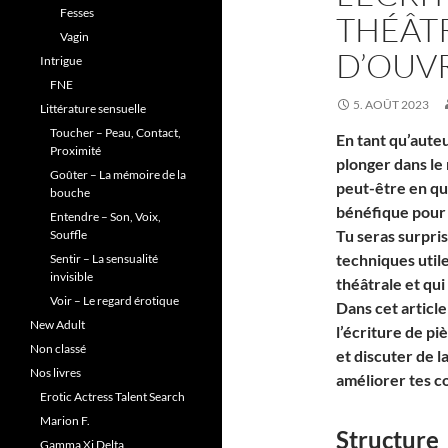
Fesses
THÉÂT
Vagin
D’OUV
Intrigue
FNE
5. AOÛT 2023
Littérature sensuelle
Toucher – Peau, Contact,
En tant qu’aute
Proximité
plonger dans le
Goûter – La mémoire de la
peut-être en quo
bouche
bénéfique pour 
Entendre – Son, Voix,
Tu seras surpri
Souffle
techniques util
Sentir – La sensualité
invisible
théâtrale et qui
Voir – Le regard érotique
Dans cet article
New Adult
l’écriture de p
Non classé
et discuter de 
Nos livres
améliorer tes c
Erotic Actress Talent Search
Marion F.
Structure
Gamma Xi Delta