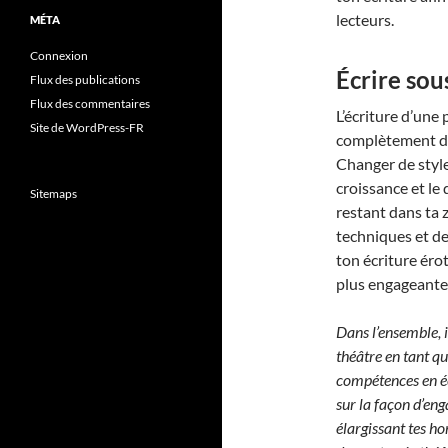
lecteurs.
MÉTA
Connexion
Écrire sou
Flux des publications
Flux des commentaires
L’écriture d’une 
Site de WordPress-FR
complètement dif
Changer de style
croissance et l
Sitemaps
restant dans ta 
techniques et de
ton écriture éro
plus engageante
Dans l’ensemble, 
théâtre en tant q
compétences en éc
sur la façon d’eng
élargissant tes ho