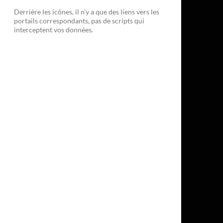
Derrière les icônes, il n'y a que des liens vers les
portails correspondants, pas de scripts qui
interceptent vos données.