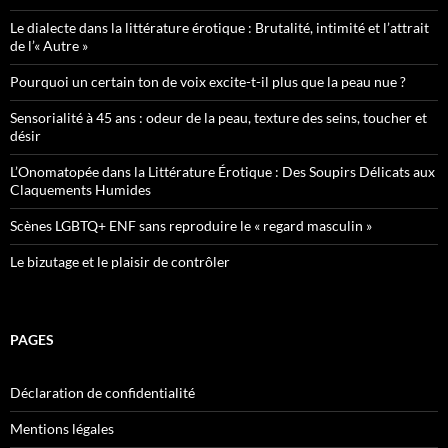
Le dialecte dans la littérature érotique : Brutalité, intimité et l’attrait
de l’« Autre »
Pourquoi un certain ton de voix excite-t-il plus que la peau nue ?
Sensorialité à 45 ans : odeur de la peau, texture des seins, toucher et
désir
L’Onomatopée dans la Littérature Érotique : Des Soupirs Délicats aux
Claquements Humides
Scènes LGBTQ+ ENF sans reproduire le « regard masculin »
Le bizutage et le plaisir de contrôler
PAGES
Déclaration de confidentialité
Mentions légales