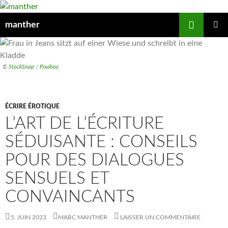
Recherche
manther
ALLER
MENU
AU
PRINCIP
CONTENU
©
StockSnap
/
Pixabay
ÉCRIRE ÉROTIQUE
L’ART DE L’ÉCRITURE
SÉDUISANTE : CONSEILS
POUR DES DIALOGUES
SENSUELS ET
CONVAINCANTS
5. JUIN 2023
MARC MANTHER
LAISSER UN COMMENTAIRE