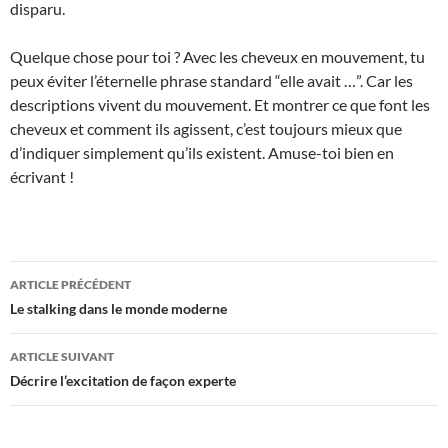
disparu.
Quelque chose pour toi ? Avec les cheveux en mouvement, tu
peux éviter l’éternelle phrase standard “elle avait …”. Car les
descriptions vivent du mouvement. Et montrer ce que font les
cheveux et comment ils agissent, c’est toujours mieux que
d’indiquer simplement qu’ils existent. Amuse-toi bien en
écrivant !
Navigation
ARTICLE PRÉCÉDENT
des
Le stalking dans le monde moderne
articles
ARTICLE SUIVANT
Décrire l’excitation de façon experte