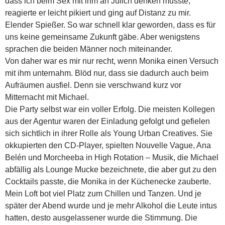
dass ich beim Sex mit ihm an Jülich denken musste,
reagierte er leicht pikiert und ging auf Distanz zu mir.
Elender Spießer. So war schnell klar geworden, dass es für
uns keine gemeinsame Zukunft gäbe. Aber wenigstens
sprachen die beiden Männer noch miteinander.
Von daher war es mir nur recht, wenn Monika einen Versuch
mit ihm unternahm. Blöd nur, dass sie dadurch auch beim
Aufräumen ausfiel. Denn sie verschwand kurz vor
Mitternacht mit Michael.
Die Party selbst war ein voller Erfolg. Die meisten Kollegen
aus der Agentur waren der Einladung gefolgt und gefielen
sich sichtlich in ihrer Rolle als Young Urban Creatives. Sie
okkupierten den CD-Player, spielten Nouvelle Vague, Ana
Belén und Morcheeba in High Rotation – Musik, die Michael
abfällig als Lounge Mucke bezeichnete, die aber gut zu den
Cocktails passte, die Monika in der Küchenecke zauberte.
Mein Loft bot viel Platz zum Chillen und Tanzen. Und je
später der Abend wurde und je mehr Alkohol die Leute intus
hatten, desto ausgelassener wurde die Stimmung. Die