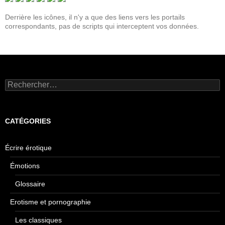
Derrière les icônes, il n'y a que des liens vers les portails
correspondants, pas de scripts qui interceptent vos données.
Rechercher :
CATÉGORIES
Écrire érotique
Émotions
Glossaire
Erotisme et pornographie
Les classiques