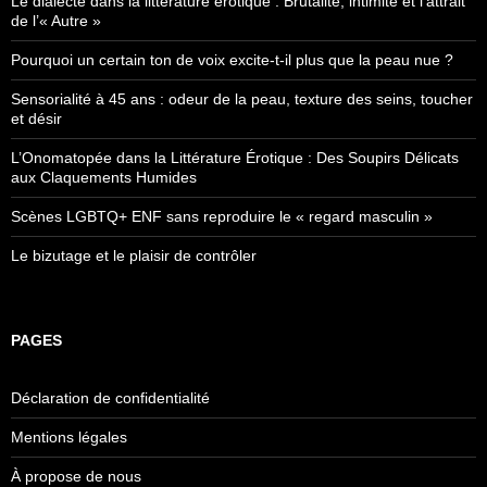
Le dialecte dans la littérature érotique : Brutalité, intimité et l’attrait
de l’« Autre »
Pourquoi un certain ton de voix excite-t-il plus que la peau nue ?
Sensorialité à 45 ans : odeur de la peau, texture des seins, toucher
et désir
L’Onomatopée dans la Littérature Érotique : Des Soupirs Délicats
aux Claquements Humides
Scènes LGBTQ+ ENF sans reproduire le « regard masculin »
Le bizutage et le plaisir de contrôler
PAGES
Déclaration de confidentialité
Mentions légales
À propose de nous