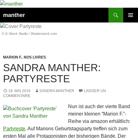
Recherche
manther
ALLER
MENU
AU
PRINCI
CONTENU
© G-Stock Studio / Shutterstock.com
MARION F.
,
NOS LIVRES
SANDRA MANTHER:
PARTYRESTE
18. MAI 2016
SANDRA MANTHER
LAISSER UN
COMMENTAIRE
Nun ist auch der vierte Band
meiner kleinen “Marion F.”-
Reihe via amazon erhältlich:
Partyreste
. Auf Marions Geburtstagsparty treffen sich zum
ersten Mal alle Protagonisten der bisherigen Bände. Der