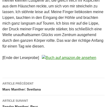
meiner kleinen Lustperle an, die gleich frech ihr Köpfchen
aus dem Häuschen reckte, um sich von mir streicheln zu
lassen. Ich stöhnte leise auf. Meine Finger liebkosten meine
Lippen, tauchten in den Eingang der Höhle und brachten
mich ganz langsam auf Touren. Ich biss mir auf die Lippe,
der Druck meiner Finger wurde stärker, bis schließlich eine
Welle unaufhaltsamen Glücks vom Zentrum ausgehend
durch den ganzen Körper rollte. Das war der richtige Anfang
für einen Tag wie diesen.
[Ende der Leseprobe]
Navigation
ARTICLE PRÉCÉDENT
des
Marc Manther: Svetlana
articles
ARTICLE SUIVANT
Sandra Manther: Peur