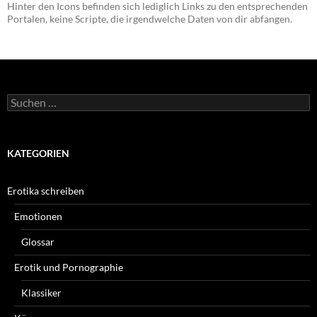
Hinter den Icons befinden sich lediglich Links zu den entsprechenden
Portalen, keine Scripte, die irgendwelche Daten von dir abfangen.
Suchen
nach:
KATEGORIEN
Erotika schreiben
Emotionen
Glossar
Erotik und Pornographie
Klassiker