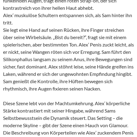
funkelnden Augen, trägt einen roten Strap-on, der sich
kontrastreich von ihrer hellen Haut abhebt.
Alex’ muskulöse Schultern entspannen sich, als Sam hinter ihn
tritt.
Sie legt eine Hand auf seinen Rücken, ihre Finger streichen
über seine Wirbelsäule. „Bist du bereit?“, fragt sie mit einem
spielerischen, aber bestimmten Ton. Alex’ Penis zuckt leicht, als
er nickt, seine Wangen röten sich vor Erregung. Sam führt den
Silikonphallus langsam zu seinem Anus, ihre Bewegungen sind
sicher, fast dominant. Alex stöhnt leise, seine Hände greifen ins
Laken, während er sich der ungewohnten Empfindung hingibt.
Sam genießt die Kontrolle, ihre Hüften bewegen sich
rhythmisch, ihre Augen fixieren seinen Nacken.
Diese Szene lebt von der Machtumkehrung. Alex’ körperliche
Stärke kontrastiert mit seiner Hingabe, während Sams
Selbstbewusstsein die Dynamik steuert. Das Setting – die
moderne Skyline – gibt der Szene einen Hauch von Glamour.
Die Beschreibung von Körperteilen wie Alex’ zuckendem Penis